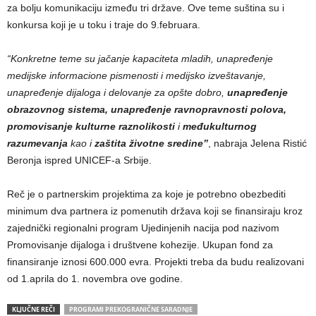
za bolju komunikaciju između tri države. Ove teme suština su i
konkursa koji je u toku i traje do 9.februara.
“Konkretne teme su jačanje kapaciteta mladih, unapređenje
medijske informacione pismenosti i medijsko izveštavanje,
unapređenje dijaloga i delovanje za opšte dobro,
unapređenje
obrazovnog sistema, unapređenje ravnopravnosti polova,
promovisanje kulturne raznolikosti
i
međukulturnog
razumevanja
kao i
zaštita životne sredine”
, nabraja Jelena Ristić
Beronja ispred UNICEF-a Srbije.
Reč je o partnerskim projektima za koje je potrebno obezbediti
minimum dva partnera iz pomenutih država koji se finansiraju kroz
zajednički regionalni program Ujedinjenih nacija pod nazivom
Promovisanje dijaloga i društvene kohezije. Ukupan fond za
finansiranje iznosi 600.000 evra. Projekti treba da budu realizovani
od 1.aprila do 1. novembra ove godine.
KLJUČNE REČI
PROGRAMI PREKOGRANIČNE SARADNJE