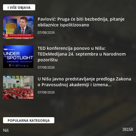
I VIŠE OBJAVA
Pavlović: Pruga će biti bezbednija, pitanje
obilaznice ispolitizovano
07/08/2026
TED konferencija ponovo u Nišu:
TEDxMedijana 24. septembra u Narodnom
pozorištu
07/08/2026
U Nišu javno predstavljanje predloga Zakona
o Pravosudnoj akademiji i izmena...
07/08/2026
POPULARNA KATEGORIJA
38158
Niš