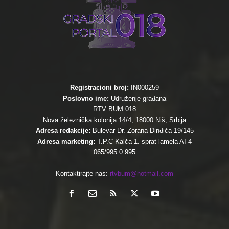
Registracioni broj:
IN000259
Poslovno ime:
Udruženje građana
RTV BUM 018
Nova železnička kolonija 14/4, 18000 Niš, Srbija
Adresa redakcije:
Bulevar Dr. Zorana Đinđića 19/145
Adresa marketing:
T.P.C Kalča 1. sprat lamela AI-4
065/995 0 995
Kontaktirajte nas:
rtvbum@hotmail.com