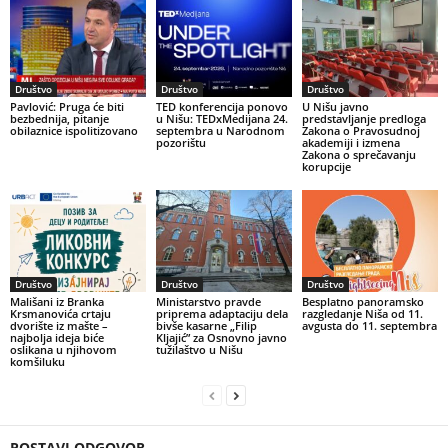
Društvo
Društvo
Društvo
Pavlović: Pruga će biti
TED konferencija ponovo
U Nišu javno
bezbednija, pitanje
u Nišu: TEDxMedijana 24.
predstavljanje predloga
obilaznice ispolitizovano
septembra u Narodnom
Zakona o Pravosudnoj
pozorištu
akademiji i izmena
Zakona o sprečavanju
korupcije
Društvo
Društvo
Društvo
Mališani iz Branka
Ministarstvo pravde
Besplatno panoramsko
Krsmanovića crtaju
priprema adaptaciju dela
razgledanje Niša od 11.
dvorište iz mašte –
bivše kasarne „Filip
avgusta do 11. septembra
najbolja ideja biće
Kljajić” za Osnovno javno
oslikana u njihovom
tužilaštvo u Nišu
komšiluku
POSTAVI ODGOVOR