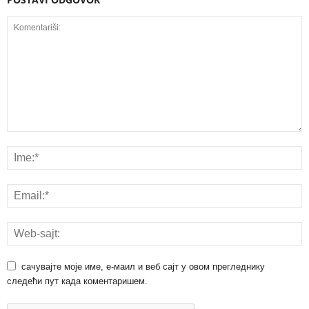
сачувајте моје име, е-маил и веб сајт у овом прегледнику
следећи пут када коментаришем.