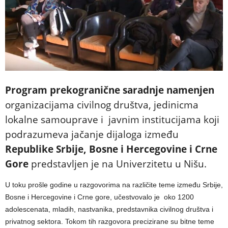
Program prekogranične saradnje namenjen
organizacijama civilnog društva, jedinicma
lokalne samouprave i javnim institucijama koji
podrazumeva jačanje dijaloga između
Republike Srbije, Bosne i Hercegovine i Crne
Gore
predstavljen je na Univerzitetu u Nišu.
U toku prošle godine u razgovorima na različite teme između Srbije,
Bosne i Hercegovine i Crne gore, učestvovalo je oko 1200
adolescenata, mladih, nastvanika, predstavnika civilnog društva i
privatnog sektora. Tokom tih razgovora precizirane su bitne teme