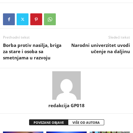
Prethodni tekst
Sledeći tekst
Borba protiv nasilja, briga
Narodni univerzitet uvodi
za stare i osoba sa
učenje na daljinu
smetnjama u razvoju
redakcija GP018
POVEZANE OBJAVE
VIŠE OD AUTORA