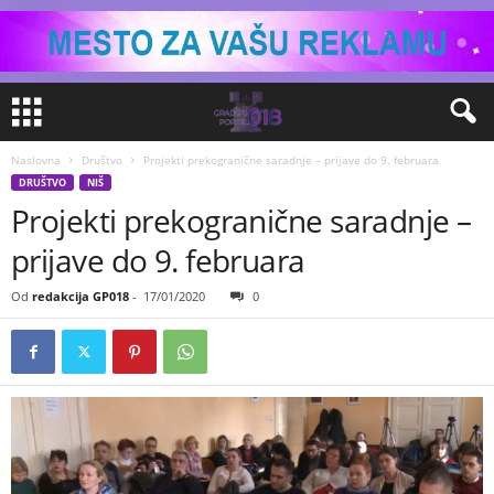
Naslovna
Društvo
Projekti prekogranične saradnje – prijave do 9. februara
DRUŠTVO
NIŠ
Projekti prekogranične saradnje –
prijave do 9. februara
Od
redakcija GP018
-
17/01/2020
0