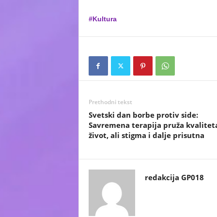
#Kultura
Prethodni tekst
Svetski dan borbe protiv side:
Savremena terapija pruža kvalitet
život, ali stigma i dalje prisutna
redakcija GP018