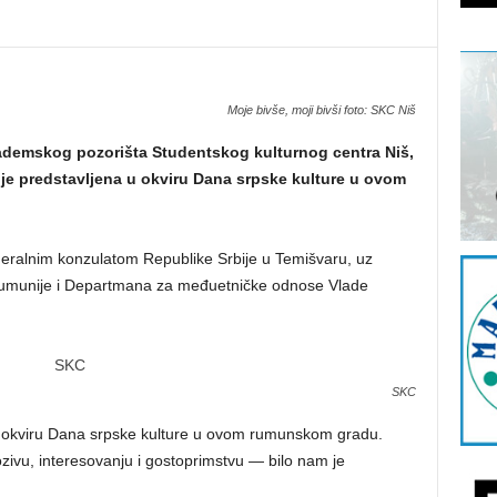
Moje bivše, moji bivši foto: SKC Niš
kademskog pozorišta Studentskog kulturnog centra Niš,
je predstavljena u okviru Dana srpske kulture u ovom
eralnim konzulatom Republike Srbije u Temišvaru, uz
 Rumunije i Departmana za međuetničke odnose Vlade
SKC
u okviru Dana srpske kulture u ovom rumunskom gradu.
ozivu, interesovanju i gostoprimstvu — bilo nam je