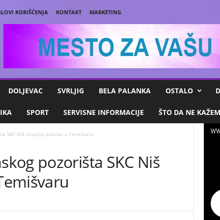
SLOVI KORIŠĆENJA
KONTAKT
MARKETING
DOLJEVAC
SVRLJIG
BELA PALANKA
OSTALO
D
IKA
SPORT
SERVISNE INFORMACIJE
ŠTO DA NE KAŽE
WW
a SKC Niš osvojila publiku u Temišvaru
kog pozorišta SKC Niš
 Temišvaru