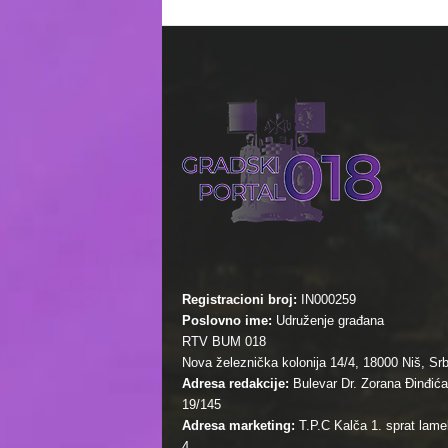
Registracioni broj:
IN000259
Poslovno ime:
Udruženje građana
RTV BUM 018
Nova železnička kolonija 14/4, 18000 Niš, Srb
Adresa redakcije:
Bulevar Dr. Zorana Đinđića
19/145
Adresa marketing:
T.P.C Kalča 1. sprat lamel
4