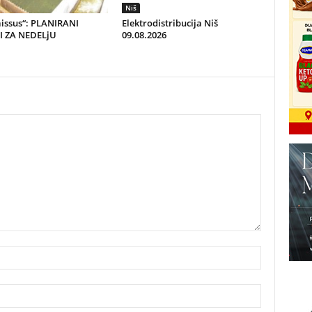
Niš
aissus“: PLANIRANI
Elektrodistribucija Niš
 ZA NEDELjU
09.08.2026