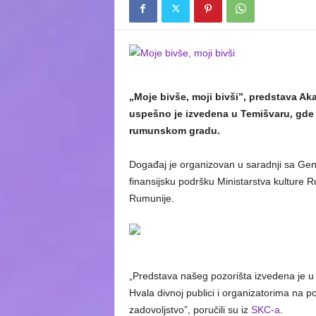
„Moje bivše, moji bivši”, predstava A
uspešno je izvedena u Temišvaru, gde 
rumunskom gradu.
Događaj je organizovan u saradnji sa Gen
finansijsku podršku Ministarstva kulture
Rumunije.
„Predstava našeg pozorišta izvedena je 
Hvala divnoj publici i organizatorima na p
zadovoljstvo”, poručili su iz
SKC-a
.