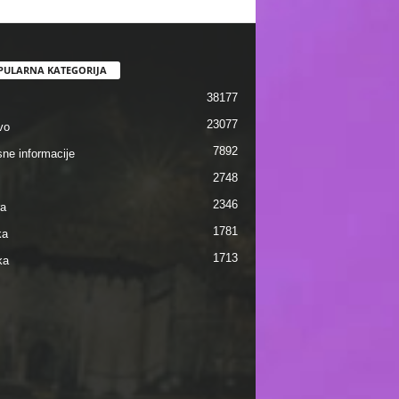
PULARNA KATEGORIJA
38177
23077
vo
7892
sne informacije
2748
2346
ra
1781
ka
1713
ka