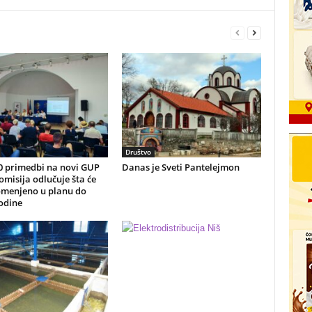
Društvo
0 primedbi na novi GUP
Danas je Sveti Pantelejmon
omisija odlučuje šta će
omenjeno u planu do
odine