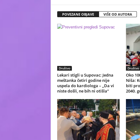
POVEZANE OBJAVE
VIŠE OD AUTORA
Društvo
Društvo
Lekari stigli u Supovac: Jedna
Oko 10
meštanka četiri godine nije
Niša: K
uspela do kardiologa – „Da vi
biti pr
niste došli, ne bih ni otišla“
2040. g