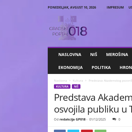
PONEDELJAK, AVGUST 10, 2026
IMPRESUM
U
G
r
a
d
s
k
i
NASLOVNA
NIŠ
MEROŠINA
P
o
EKONOMIJA
POLITIKA
HRON
r
t
Naslovna
Kultura
Predstava Akademskog pozorišt
a
KULTURA
NIŠ
l
Predstava Akadems
0
1
osvojila publiku u
8
Od
redakcija GP018
-
01/12/2025
0