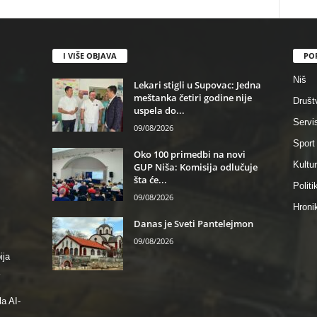
I VIŠE OBJAVA
PO
Niš
Lekari stigli u Supovac: Jedna
meštanka četiri godine nije
Društ
uspela do...
Servi
09/08/2026
Sport
Oko 100 primedbi na novi
Kultu
GUP Niša: Komisija odlučuje
šta će...
Politi
09/08/2026
Hroni
Danas je Sveti Pantelejmon
09/08/2026
ija
a AI-