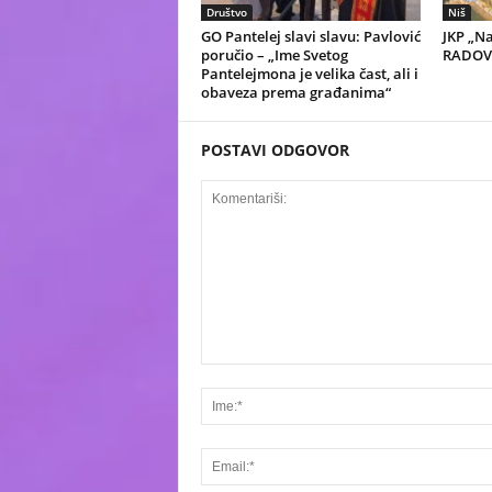
Društvo
Niš
GO Pantelej slavi slavu: Pavlović
JKP „N
poručio – „Ime Svetog
RADOVI
Pantelejmona je velika čast, ali i
obaveza prema građanima“
POSTAVI ODGOVOR