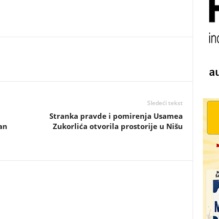
Sledeći tekst
Stranka pravde i pomirenja Usamea
an
Zukorlića otvorila prostorije u Nišu