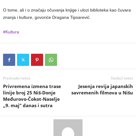
O tome, ali i o značaju očuvanja knjige i ulozi biblioteka kao čuvara
znanja i kulture, govoriće Dragana Tipsarević.
#Kultura
Prethodni tekst
Sledeći tekst
Privremena izmena trase
Jesenja revija japanskih
linije broj 25 Niš-Donje
savremenih filmova u Nišu
Međurovo-Čokot-Naselje
„9. maj” danas i sutra