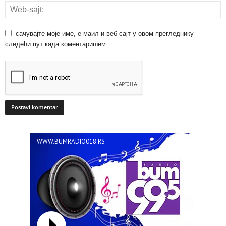
сачувајте моје име, е-маил и веб сајт у овом прегледнику
следећи пут када коментаришем.
WWW.BUMRADIO018.RS