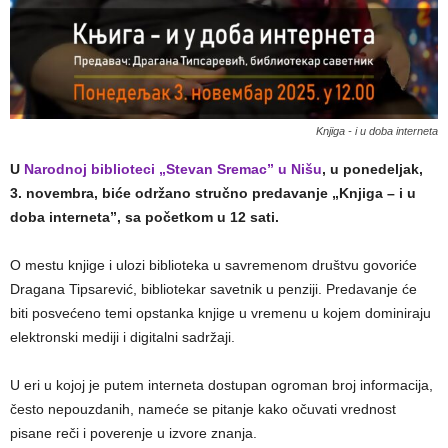
Knjiga - i u doba interneta
U
Narodnoj biblioteci „Stevan Sremac” u Nišu
, u ponedeljak,
3. novembra, biće održano stručno predavanje „Knjiga – i u
doba interneta”, sa početkom u 12 sati.
O mestu knjige i ulozi biblioteka u savremenom društvu govoriće
Dragana Tipsarević, bibliotekar savetnik u penziji. Predavanje će
biti posvećeno temi opstanka knjige u vremenu u kojem dominiraju
elektronski mediji i digitalni sadržaji.
U eri u kojoj je putem interneta dostupan ogroman broj informacija,
često nepouzdanih, nameće se pitanje kako očuvati vrednost
pisane reči i poverenje u izvore znanja.