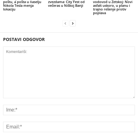
poštu, a pošta u naselju
zvezdama: City Fest od
vodovod u Zetskoj: Novi
Nikola Tesla menja
večeras u Niškoj Banji
asfalt uskoro, u planu i
lokaciju
trajno rešenje protiv
poplava
POSTAVI ODGOVOR