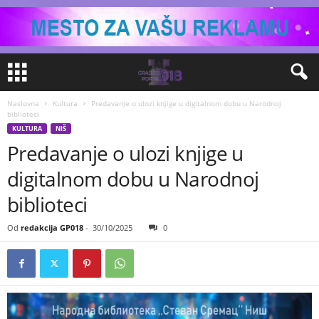
Naslovna
Kultura
Predavanje o ulozi knjige u digitalnom dobu u Narodnoj
biblioteci
KULTURA
NIŠ
Predavanje o ulozi knjige u
digitalnom dobu u Narodnoj
biblioteci
Od
redakcija GP018
-
30/10/2025
0