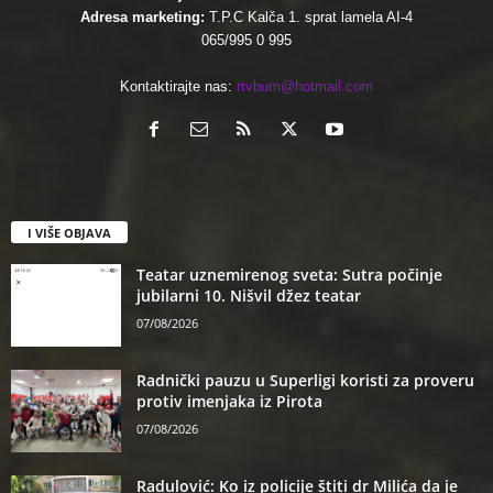
Adresa marketing:
T.P.C Kalča 1. sprat lamela AI-4
065/995 0 995
Kontaktirajte nas:
rtvbum@hotmail.com
I VIŠE OBJAVA
Teatar uznemirenog sveta: Sutra počinje
jubilarni 10. Nišvil džez teatar
07/08/2026
Radnički pauzu u Superligi koristi za proveru
protiv imenjaka iz Pirota
07/08/2026
Radulović: Ko iz policije štiti dr Milića da je