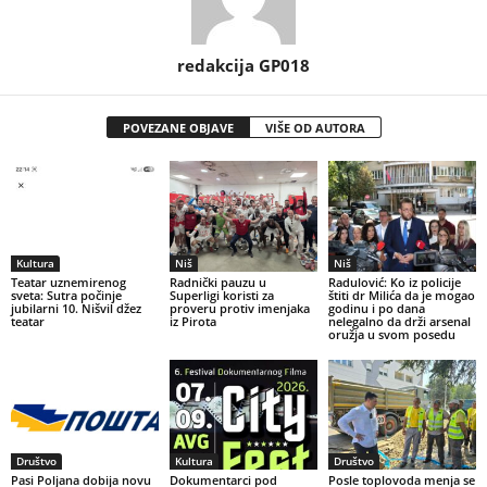
redakcija GP018
POVEZANE OBJAVE
VIŠE OD AUTORA
Kultura
Niš
Niš
Teatar uznemirenog
Radnički pauzu u
Radulović: Ko iz policije
sveta: Sutra počinje
Superligi koristi za
štiti dr Milića da je mogao
jubilarni 10. Nišvil džez
proveru protiv imenjaka
godinu i po dana
teatar
iz Pirota
nelegalno da drži arsenal
oružja u svom posedu
Društvo
Kultura
Društvo
Pasi Poljana dobija novu
Dokumentarci pod
Posle toplovoda menja se