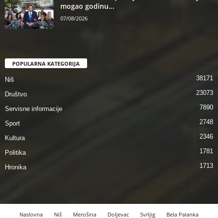
mogao godinu...
07/08/2026
POPULARNA KATEGORIJA
38171
Niš
23073
Društvo
7890
Servisne informacije
2748
Sport
2346
Kultura
1781
Politika
1713
Hronika
Naslovna
Niš
Merošina
Doljevac
Svrljig
Bela Palanka