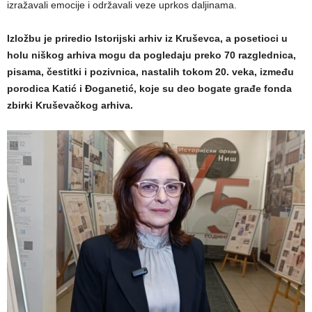
izražavali emocije i održavali veze uprkos daljinama.
Izložbu je priredio Istorijski arhiv iz Kruševca, a posetioci u
holu niškog arhiva mogu da pogledaju preko 70 razglednica,
pisama, čestitki i pozivnica, nastalih tokom 20. veka, između
porodica Katić i Đoganetić, koje su deo bogate građe fonda
zbirki Kruševačkog arhiva.