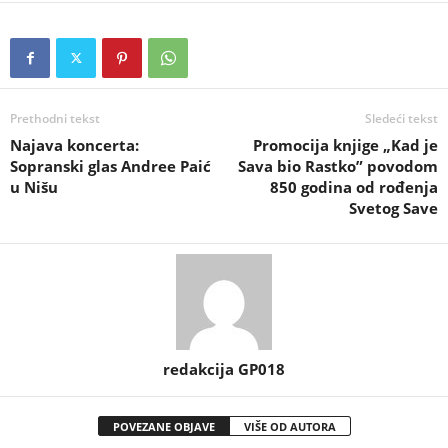
Prethodni tekst
Sledeći tekst
Najava koncerta:
Promocija knjige „Kad je
Sopranski glas Andree Paić
Sava bio Rastko” povodom
u Nišu
850 godina od rođenja
Svetog Save
redakcija GP018
POVEZANE OBJAVE
VIŠE OD AUTORA