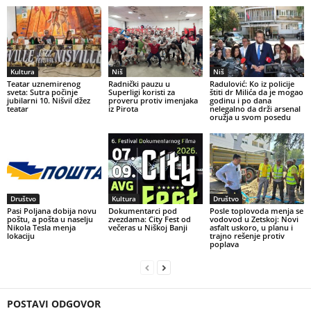
Kultura
Niš
Niš
Teatar uznemirenog
Radnički pauzu u
Radulović: Ko iz policije
sveta: Sutra počinje
Superligi koristi za
štiti dr Milića da je mogao
jubilarni 10. Nišvil džez
proveru protiv imenjaka
godinu i po dana
teatar
iz Pirota
nelegalno da drži arsenal
oružja u svom posedu
Društvo
Kultura
Društvo
Pasi Poljana dobija novu
Dokumentarci pod
Posle toplovoda menja se
poštu, a pošta u naselju
zvezdama: City Fest od
vodovod u Zetskoj: Novi
Nikola Tesla menja
večeras u Niškoj Banji
asfalt uskoro, u planu i
lokaciju
trajno rešenje protiv
poplava
POSTAVI ODGOVOR