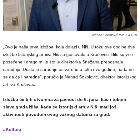
Nenad Sokolović foto: GP018
„Ovo je naša prva izložba, koja dolazi u Niš. U toku ove godine dve
izložbe Istorijskog arhiva Niš su gostovale u Kruševcu. Bile su vrlo
posećene i drago mi je što je direktorka Snežana prepoznala
saradnju. Dosta je saradnje ostvareno u toku ove godine, nadamo
se da će i naredne”, poručio je Nenad Sokolović, direktor Istorijskog
arhiva Kruševac.
Izložba će biti otvorena za javnost do 6. juna, kao i tokom
slave grada Niša, kada će Istorijski arhiv Niš imati još
aktivnosti povodom ovog važnog datuma za grad.
#Kultura