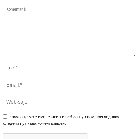
сачувајте моје име, е-маил и веб сајт у овом прегледнику
следећи пут када коментаришем.