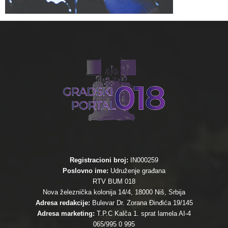
Registracioni broj:
IN000259
Poslovno ime:
Udruženje građana
RTV BUM 018
Nova železnička kolonija 14/4, 18000 Niš, Srbija
Adresa redakcije:
Bulevar Dr. Zorana Đinđića 19/145
Adresa marketing:
T.P.C Kalča 1. sprat lamela AI-4
065/995 0 995