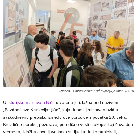
Izložba - Pozdravi sve Kruševljan(k)e foto: GP018
U
Istorijskom arhivu u Nišu
otvorena je izložba pod nazivom
„Pozdravi sve Kruševljan(k)e”, koja donosi jedinstven uvid u
svakodnevnu prepisku između dve porodice s početka 20. veka.
Kroz lične poruke, pozdrave, porodične vesti i rukopis koji čuva duh
vremena, izložba osvetljava kako su ljudi tada komunicirali,