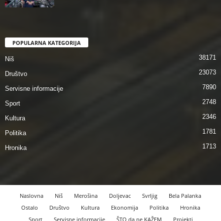
POPULARNA KATEGORIJA
38171
Niš
23073
Društvo
7890
Servisne informacije
2748
Sport
2346
Kultura
1781
Politika
1713
Hronika
Naslovna
Niš
Merošina
Doljevac
Svrljig
Bela Palanka
Ostalo
Društvo
Kultura
Ekonomija
Politika
Hronika
Sport
Servisne informacije
ŠTO da ne KAŽEM
Projekti