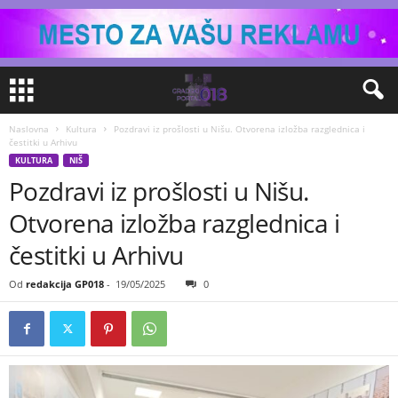
Naslovna
Kultura
Pozdravi iz prošlosti u Nišu. Otvorena izložba razglednica i
čestitki u Arhivu
KULTURA
NIŠ
Pozdravi iz prošlosti u Nišu.
Otvorena izložba razglednica i
čestitki u Arhivu
Od
redakcija GP018
-
19/05/2025
0