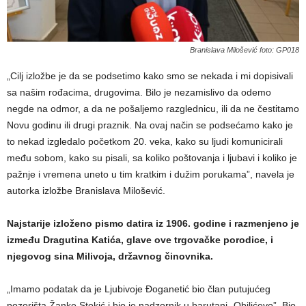
Branislava Milošević foto: GP018
„Cilj izložbe je da se podsetimo kako smo se nekada i mi dopisivali
sa našim rođacima, drugovima. Bilo je nezamislivo da odemo
negde na odmor, a da ne pošaljemo razglednicu, ili da ne čestitamo
Novu godinu ili drugi praznik. Na ovaj način se podsećamo kako je
to nekad izgledalo početkom 20. veka, kako su ljudi komunicirali
među sobom, kako su pisali, sa koliko poštovanja i ljubavi i koliko je
pažnje i vremena uneto u tim kratkim i dužim porukama”, navela je
autorka izložbe Branislava Milošević.
Najstarije izloženo pismo datira iz 1906. godine i razmenjeno je
između Dragutina Katića, glave ove trgovačke porodice, i
njegovog sina Milivoja, državnog činovnika.
„Imamo podatak da je Ljubivoje Đoganetić bio član putujućeg
pozorišta Žanke Stokić i bio je nadzornik u barutani „Obilićevo”. Bio