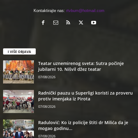
Kontaktirajte nas:
rtvbum@hotmail.com
I VIŠE OBJAVA
Teatar uznemirenog sveta: Sutra počinje
jubilarni 10. Nišvil džez teatar
07/08/2026
Radnički pauzu u Superligi koristi za proveru
protiv imenjaka iz Pirota
07/08/2026
Radulović: Ko iz policije štiti dr Milića da je
mogao godinu...
07/08/2026