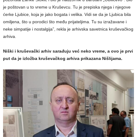
je poštovan u to vreme u Kruševcu. Tu je prepiska njega i njegove
ćerke Ljubice, koja je jako bogata i velika. Vidi se da je Ljubica bila
omiljena, što u porodici što među prijateljima. Tu su izražavane i
neke simpatije i nostalgija”, rekla je arhivska savetnica kruševačkog
arhiva.
Niški i kruševački arhiv sarađuju već neko vreme, a ovo je prvi
put da je izložba kruševačkog arhiva prikazana Nišlijama.