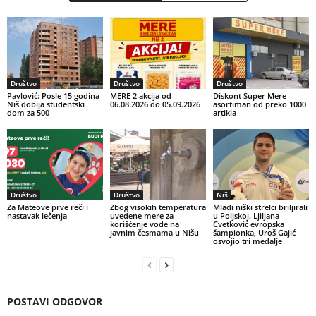
Društvo
Društvo
Društvo
Pavlović: Posle 15 godina
MERE 2 akcija od
Diskont Super Mere –
Niš dobija studentski
06.08.2026 do 05.09.2026
asortiman od preko 1000
dom za 500
artikla
Društvo
Društvo
Niš
Za Mateove prve reči i
Zbog visokih temperatura
Mladi niški strelci briljirali
nastavak lečenja
uvedene mere za
u Poljskoj. Ljiljana
korišćenje vode na
Cvetković evropska
javnim česmama u Nišu
šampionka, Uroš Gajić
osvojio tri medalje
POSTAVI ODGOVOR