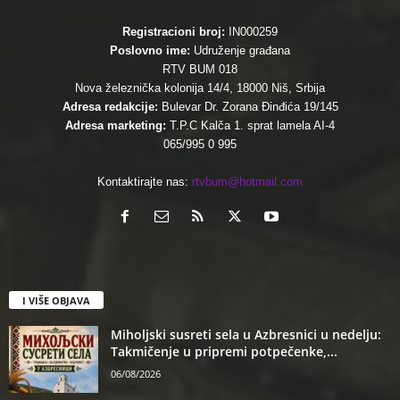
Registracioni broj:
IN000259
Poslovno ime:
Udruženje građana
RTV BUM 018
Nova železnička kolonija 14/4, 18000 Niš, Srbija
Adresa redakcije:
Bulevar Dr. Zorana Đinđića 19/145
Adresa marketing:
T.P.C Kalča 1. sprat lamela AI-4
065/995 0 995
Kontaktirajte nas:
rtvbum@hotmail.com
I VIŠE OBJAVA
Miholjski susreti sela u Azbresnici u nedelju:
Takmičenje u pripremi potpečenke,...
06/08/2026