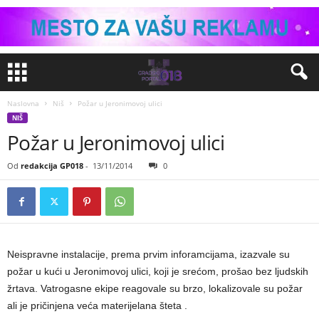
Naslovna
Niš
Požar u Jeronimovoj ulici
NIŠ
Požar u Jeronimovoj ulici
Od
redakcija GP018
-
13/11/2014
0
Neispravne instalacije, prema prvim inforamcijama, izazvale su
požar u kući u Jeronimovoj ulici, koji je srećom, prošao bez ljudskih
žrtava. Vatrogasne ekipe reagovale su brzo, lokalizovale su požar
ali je pričinjena veća materijelana šteta .