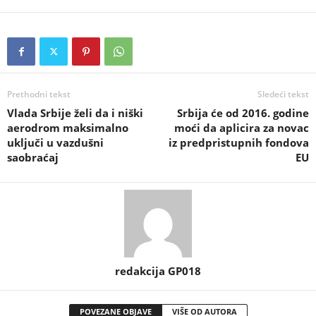
Prethodni tekst
Sledeći tekst
Vlada Srbijе želi da i niški
Srbija će od 2016. godine
aerodrom maksimalno
moći da aplicira za novac
uključi u vazdušni
iz predpristupnih fondova
saobraćaj
EU
redakcija GP018
POVEZANE OBJAVE
VIŠE OD AUTORA