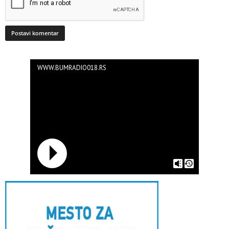
WWW.BUMRADIO018.RS