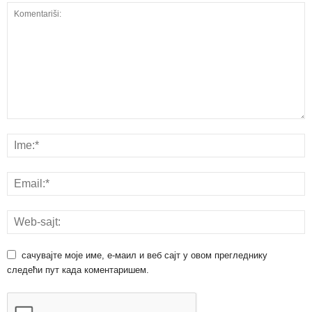
сачувајте моје име, е-маил и веб сајт у овом прегледнику
следећи пут када коментаришем.