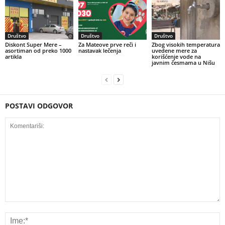
Društvo
Društvo
Društvo
Diskont Super Mere –
Za Mateove prve reči i
Zbog visokih temperatura
asortiman od preko 1000
nastavak lečenja
uvedene mere za
artikla
korišćenje vode na
javnim česmama u Nišu
POSTAVI ODGOVOR