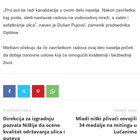
„Prvi put se radi kanalizacija u ovom delu naselja. Nakon završetka
tog posla, sledi nastavak radova na vodovodnoj mreži, a zatim i
asfaltiranje ulica”, naveo je Dušan Pujović, zamenik predsednika
Opštine.
Meštani očekuju da će završetkom radova ovaj deo naselja početi
da dobija osnovne uslove koji će omogućiti kvalitetniji i bezbedniji
život.
Prethodni tekst
Sledeći tekst
Direkcija za izgradnju
Mladi niški plivači osvojili
pozvala Nišlije da ocene
34 medalje na mitingu u
kvalitet održavanja ulica i
Lučanima
puteva