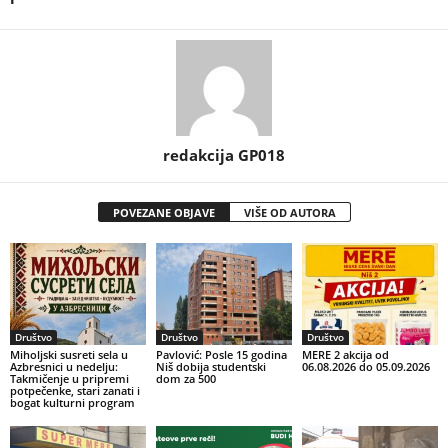
redakcija GP018
POVEZANE OBJAVE
VIŠE OD AUTORA
Društvo
Društvo
Društvo
Miholjski susreti sela u
Pavlović: Posle 15 godina
MERE 2 akcija od
Azbresnici u nedelju:
Niš dobija studentski
06.08.2026 do 05.09.2026
Takmičenje u pripremi
dom za 500
potpečenke, stari zanati i
bogat kulturni program