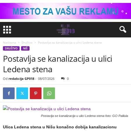
Naslovna
Društvo
Postavlja se kanalizacija u ulici Ledena stena
DRUŠTVO
NIŠ
Postavlja se kanalizacija u ulici
Ledena stena
Od
redakcija GP018
-
08/07/2026
0
Postavlja se kanalizacija u ulici Ledena stena foto: GO Palilula
Ulica Ledena stena u Nišu konačno dobija kanalizacionu