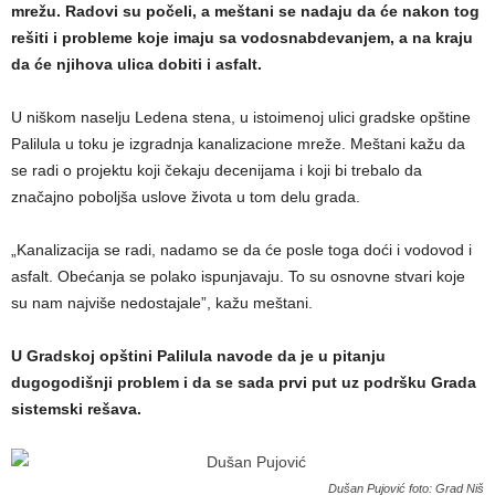
mrežu. Radovi su počeli, a meštani se nadaju da će nakon tog
rešiti i probleme koje imaju sa vodosnabdevanjem, a na kraju
da će njihova ulica dobiti i asfalt.
U niškom naselju Ledena stena, u istoimenoj ulici gradske opštine
Palilula u toku je izgradnja kanalizacione mreže. Meštani kažu da
se radi o projektu koji čekaju decenijama i koji bi trebalo da
značajno poboljša uslove života u tom delu grada.
„Kanalizacija se radi, nadamo se da će posle toga doći i vodovod i
asfalt. Obećanja se polako ispunjavaju. To su osnovne stvari koje
su nam najviše nedostajale”, kažu meštani.
U Gradskoj opštini Palilula navode da je u pitanju
dugogodišnji problem i da se sada prvi put uz podršku Grada
sistemski rešava.
Dušan Pujović foto: Grad Niš