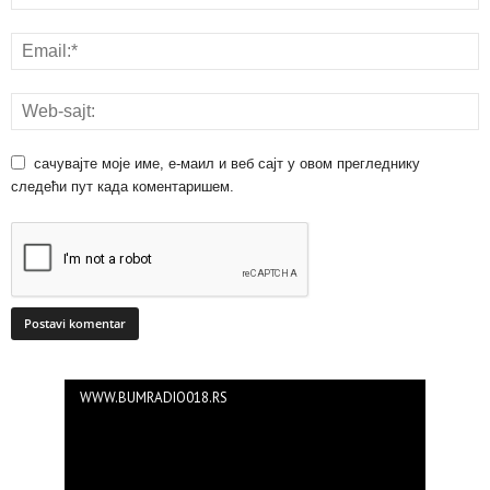
сачувајте моје име, е-маил и веб сајт у овом прегледнику
следећи пут када коментаришем.
WWW.BUMRADIO018.RS