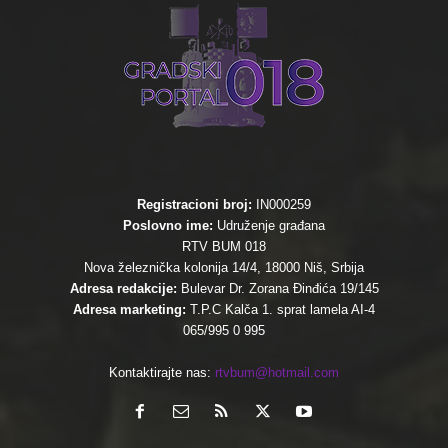
Registracioni broj:
IN000259
Poslovno ime:
Udruženje građana
RTV BUM 018
Nova železnička kolonija 14/4, 18000 Niš, Srbija
Adresa redakcije:
Bulevar Dr. Zorana Đinđića 19/145
Adresa marketing:
T.P.C Kalča 1. sprat lamela AI-4
065/995 0 995
Kontaktirajte nas:
rtvbum@hotmail.com