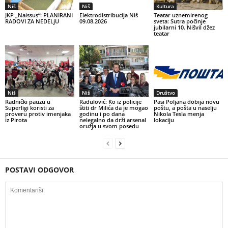
Niš
Niš
Kultura
JKP „Naissus“: PLANIRANI
Elektrodistribucija Niš
Teatar uznemirenog
RADOVI ZA NEDELjU
09.08.2026
sveta: Sutra počinje
jubilarni 10. Nišvil džez
teatar
Niš
Niš
Društvo
Radnički pauzu u
Radulović: Ko iz policije
Pasi Poljana dobija novu
Superligi koristi za
štiti dr Milića da je mogao
poštu, a pošta u naselju
proveru protiv imenjaka
godinu i po dana
Nikola Tesla menja
iz Pirota
nelegalno da drži arsenal
lokaciju
oružja u svom posedu
POSTAVI ODGOVOR