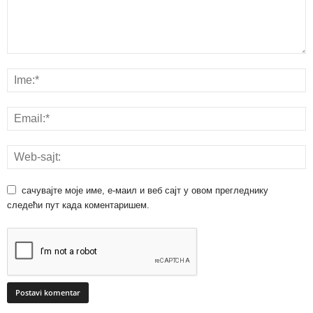
сачувајте моје име, е-маил и веб сајт у овом прегледнику
следећи пут када коментаришем.