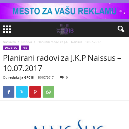
Naslovna
Društvo
Planirani radovi za J.K.P Naissus – 10.07.2017
DRUŠTVO
NIŠ
Planirani radovi za J.K.P Naissus –
10.07.2017
Od
redakcija GP018
-
10/07/2017
0