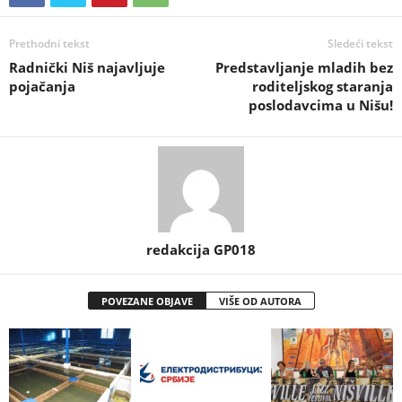
Prethodni tekst
Sledeći tekst
Radnički Niš najavljuje
Predstavljanje mladih bez
pojačanja
roditeljskog staranja
poslodavcima u Nišu!
redakcija GP018
POVEZANE OBJAVE
VIŠE OD AUTORA