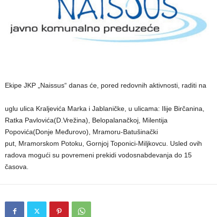
Ekipe JKP „Naissus“ danas će, pored redovnih aktivnosti, raditi na
uglu ulica Kraljevića Marka i Jablaničke, u ulicama: Ilije Birčanina,
Ratka Pavlovića(D.Vrežina), Belopalanačkoj, Milentija
Popovića(Donje Međurovo), Mramoru-Batušinački
put, Mramorskom Potoku, Gornjoj Toponici-Miljkovcu. Usled ovih
radova mogući su povremeni prekidi vodosnabdevanja do 15
časova.