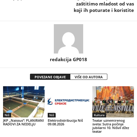
zaštitimo mladost od vas
koji ih poturate i koristite
redakcija GP018
POVEZANE OBJAVE
VIŠE OD AUTORA
Niš
Niš
Kultura
JKP „Naissus“: PLANIRANI
Elektrodistribucija Niš
Teatar uznemirenog
RADOVI ZA NEDELjU
09.08.2026
sveta: Sutra počinje
jubilarni 10. Nišvil džez
teatar