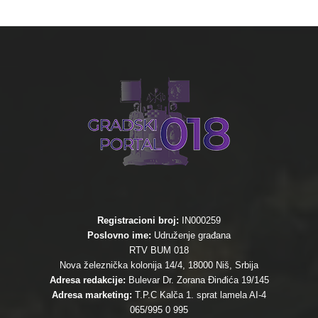
Registracioni broj:
IN000259
Poslovno ime:
Udruženje građana
RTV BUM 018
Nova železnička kolonija 14/4, 18000 Niš, Srbija
Adresa redakcije:
Bulevar Dr. Zorana Đinđića 19/145
Adresa marketing:
T.P.C Kalča 1. sprat lamela AI-4
065/995 0 995