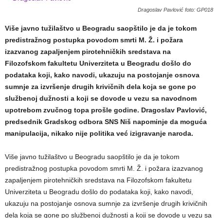
Dragoslav Pavlović foto: GP018
Više javno tužilaštvo u Beogradu saopštilo je da je tokom
predistražnog postupka povodom smrti M. Ž. i požara
izazvanog zapaljenjem pirotehničkih sredstava na
Filozofskom fakultetu Univerziteta u Beogradu došlo do
podataka koji, kako navodi, ukazuju na postojanje osnova
sumnje za izvršenje drugih krivičnih dela koja se gone po
službenoj dužnosti a koji se dovode u vezu sa navodnom
upotrebom zvučnog topa prošle godine. Dragoslav Pavlović,
predsednik Gradskog odbora SNS Niš napominje da moguća
manipulacija, nikako nije politika već izigravanje naroda.
Više javno tužilaštvo u Beogradu saopštilo je da je tokom
predistražnog postupka povodom smrti M. Ž. i požara izazvanog
zapaljenjem pirotehničkih sredstava na Filozofskom fakultetu
Univerziteta u Beogradu došlo do podataka koji, kako navodi,
ukazuju na postojanje osnova sumnje za izvršenje drugih krivičnih
dela koja se gone po službenoj dužnosti a koji se dovode u vezu sa