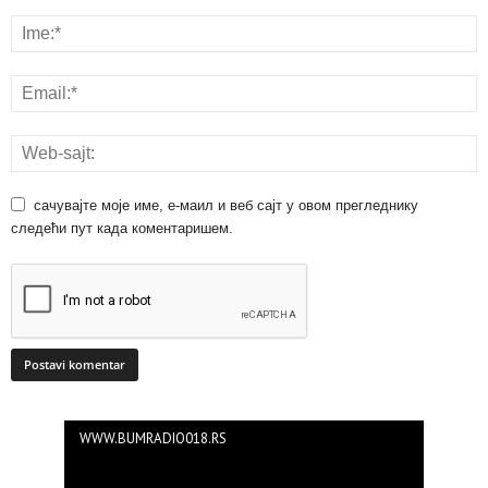
сачувајте моје име, е-маил и веб сајт у овом прегледнику
следећи пут када коментаришем.
WWW.BUMRADIO018.RS