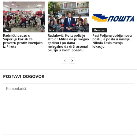
Niš
Niš
Društvo
Radnički pauzu u
Radulović: Ko iz policije
Pasi Poljana dobija novu
Superligi koristi za
štiti dr Milića da je mogao
poštu, a pošta u naselju
proveru protiv imenjaka
godinu i po dana
Nikola Tesla menja
iz Pirota
nelegalno da drži arsenal
lokaciju
oružja u svom posedu
POSTAVI ODGOVOR