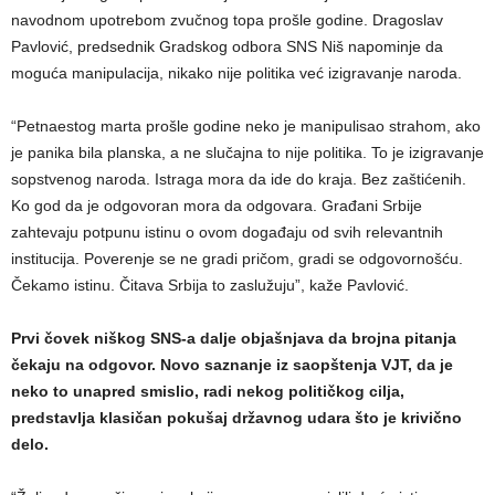
navodnom upotrebom zvučnog topa prošle godine. Dragoslav
Pavlović, predsednik Gradskog odbora SNS Niš napominje da
moguća manipulacija, nikako nije politika već izigravanje naroda.
“Petnaestog marta prošle godine neko je manipulisao strahom, ako
je panika bila planska, a ne slučajna to nije politika. To je izigravanje
sopstvenog naroda. Istraga mora da ide do kraja. Bez zaštićenih.
Ko god da je odgovoran mora da odgovara. Građani Srbije
zahtevaju potpunu istinu o ovom događaju od svih relevantnih
institucija. Poverenje se ne gradi pričom, gradi se odgovornošću.
Čekamo istinu. Čitava Srbija to zaslužuju”, kaže Pavlović.
Prvi čovek niškog SNS-a dalje objašnjava da brojna pitanja
čekaju na odgovor. Novo saznanje iz saopštenja VJT, da je
neko to unapred smislio, radi nekog političkog cilja,
predstavlja klasičan pokušaj državnog udara što je krivično
delo.