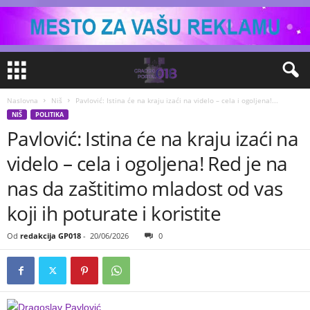
Naslovna
Niš
Pavlović: Istina će na kraju izaći na videlo – cela i ogoljena!...
NIŠ
POLITIKA
Pavlović: Istina će na kraju izaći na
videlo – cela i ogoljena! Red je na
nas da zaštitimo mladost od vas
koji ih poturate i koristite
Od
redakcija GP018
-
20/06/2026
0