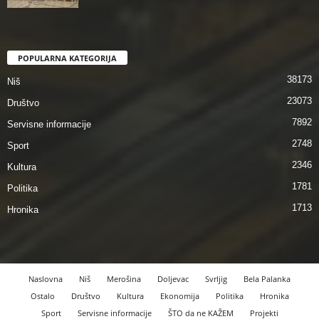
POPULARNA KATEGORIJA
38173
Niš
23073
Društvo
7892
Servisne informacije
2748
Sport
2346
Kultura
1781
Politika
1713
Hronika
Naslovna
Niš
Merošina
Doljevac
Svrljig
Bela Palanka
Ostalo
Društvo
Kultura
Ekonomija
Politika
Hronika
Sport
Servisne informacije
ŠTO da ne KAŽEM
Projekti