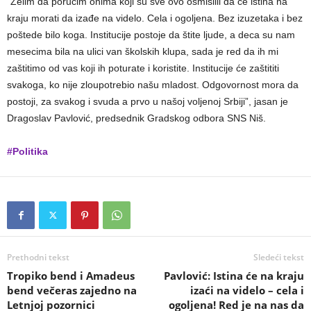
“Želim da poručim onima koji su sve ovo osmislili da će istina na
kraju morati da izađe na videlo. Cela i ogoljena. Bez izuzetaka i bez
poštede bilo koga. Institucije postoje da štite ljude, a deca su nam
mesecima bila na ulici van školskih klupa, sada je red da ih mi
zaštitimo od vas koji ih poturate i koristite. Institucije će zaštititi
svakoga, ko nije zloupotrebio našu mladost. Odgovornost mora da
postoji, za svakog i svuda a prvo u našoj voljenoj Srbiji”, jasan je
Dragoslav Pavlović, predsednik Gradskog odbora SNS Niš.
#Politika
Prethodni tekst
Sledeći tekst
Tropiko bend i Amadeus
Pavlović: Istina će na kraju
bend večeras zajedno na
izaći na videlo – cela i
Letnjoj pozornici
ogoljena! Red je na nas da