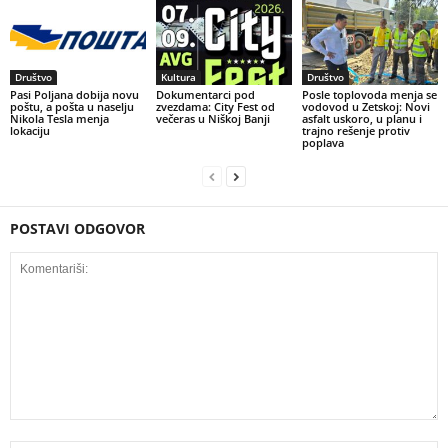
Društvo
Kultura
Društvo
Pasi Poljana dobija novu
Dokumentarci pod
Posle toplovoda menja se
poštu, a pošta u naselju
zvezdama: City Fest od
vodovod u Zetskoj: Novi
Nikola Tesla menja
večeras u Niškoj Banji
asfalt uskoro, u planu i
lokaciju
trajno rešenje protiv
poplava
POSTAVI ODGOVOR