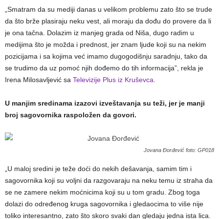
„Smatram da su mediji danas u velikom problemu zato što se trude
da što brže plasiraju neku vest, ali moraju da dođu do provere da li
je ona tačna. Dolazim iz manjeg grada od Niša, dugo radim u
medijima što je možda i prednost, jer znam ljude koji su na nekim
pozicijama i sa kojima već imamo dugogodišnju saradnju, tako da
se trudimo da uz pomoć njih dođemo do tih informacija”, rekla je
Irena Milosavljević sa
Televizije Plus iz Kruševca
.
U manjim sredinama izazovi izveštavanja su teži, jer je manji
broj sagovornika raspoložen da govori.
Jovana Đorđević foto: GP018
„U maloj sredini je teže doći do nekih dešavanja, samim tim i
sagovornika koji su voljni da razgovaraju na neku temu iz straha da
se ne zamere nekim moćnicima koji su u tom gradu. Zbog toga
dolazi do određenog kruga sagovornika i gledaocima to više nije
toliko interesantno, zato što skoro svaki dan gledaju jedna ista lica.