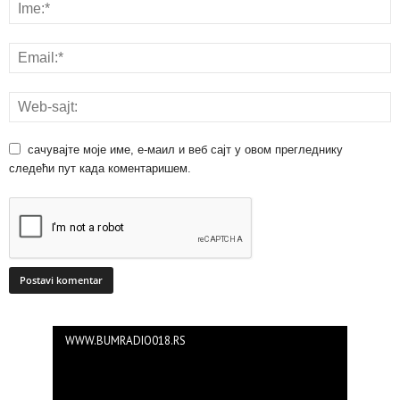
сачувајте моје име, е-маил и веб сајт у овом прегледнику
следећи пут када коментаришем.
WWW.BUMRADIO018.RS