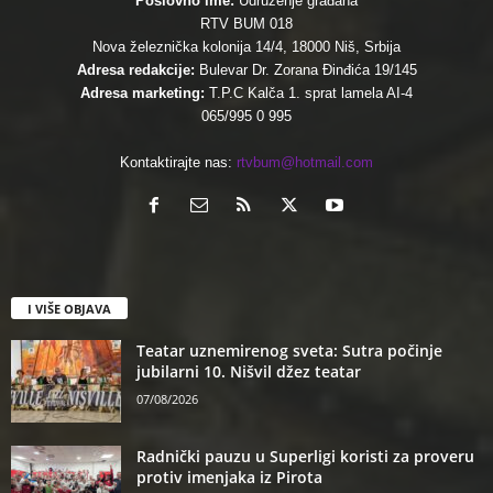
Poslovno ime:
Udruženje građana
RTV BUM 018
Nova železnička kolonija 14/4, 18000 Niš, Srbija
Adresa redakcije:
Bulevar Dr. Zorana Đinđića 19/145
Adresa marketing:
T.P.C Kalča 1. sprat lamela AI-4
065/995 0 995
Kontaktirajte nas:
rtvbum@hotmail.com
I VIŠE OBJAVA
Teatar uznemirenog sveta: Sutra počinje
jubilarni 10. Nišvil džez teatar
07/08/2026
Radnički pauzu u Superligi koristi za proveru
protiv imenjaka iz Pirota