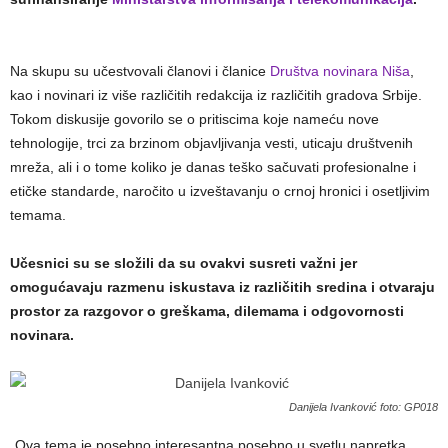
Na skupu su učestvovali članovi i članice
Društva novinara Niša
,
kao i novinari iz više različitih redakcija iz različitih gradova Srbije.
Tokom diskusije govorilo se o pritiscima koje nameću nove
tehnologije, trci za brzinom objavljivanja vesti, uticaju društvenih
mreža, ali i o tome koliko je danas teško sačuvati profesionalne i
etičke standarde, naročito u izveštavanju o crnoj hronici i osetljivim
temama.
Učesnici su se složili da su ovakvi susreti važni jer
omogućavaju razmenu iskustava iz različitih sredina i otvaraju
prostor za razgovor o greškama, dilemama i odgovornosti
novinara.
Danijela Ivanković foto: GP018
„Ova tema je posebno interesantna posebno u svetlu napretka