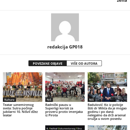
žena
redakcija GP018
POVEZANE OBJAVE
VIŠE OD AUTORA
Kultura
Niš
Niš
Teatar uznemirenog
Radnički pauzu u
Radulović: Ko iz policije
sveta: Sutra počinje
Superligi koristi za
štiti dr Milića da je mogao
jubilarni 10. Nišvil džez
proveru protiv imenjaka
godinu i po dana
teatar
iz Pirota
nelegalno da drži arsenal
oružja u svom posedu