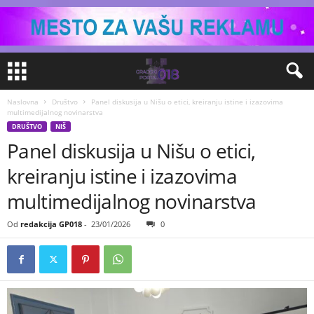
Naslovna
Društvo
Panel diskusija u Nišu o etici, kreiranju istine i izazovima
multimedijalnog novinarstva
DRUŠTVO
NIŠ
Panel diskusija u Nišu o etici,
kreiranju istine i izazovima
multimedijalnog novinarstva
Od
redakcija GP018
-
23/01/2026
0