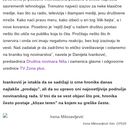
savremenih tehnologija. Trenutno najveći izazov za neke klasične
medije, kao što su radio, televizija i štampani mediji, jesu društvene
mreže. Kako naći pravu meru, kako izbeći u eri tog ’klik-bejta’, a i
nove kovanice. Posebno je ’rejdž-bejt’ u našem društvu postao
nešto što utiče na publiku koja to čita. Pročitaju nešto što ih
iznervira i onda oni imaju negativnu reakciju, bes koji izazivaju te
vesti. Naš zadatak je da zadržimo to etičko izveštavanje i ostanemo
na braniku tog novinarstva”, navela je Danijela Ivanković,
predsednica
Društva novinara Niša
i zamenica glavne i odgovorne
urednice
TV Zona plus
.
Ivanković je istakla da se sadržaji iz crne hronike danas
najlakše „prodaju”, ali da su upravo oni najosetljivije područje
novinarskog rada. U trci da se vest objavi što pre, hronika
često postaje „klizav teren” na kojem su greške česte.
Irena Milosavljević foto: GP018