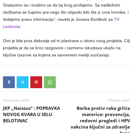
Snalazimo se i trudimo se da taj krug probijemo. Sa nadležnim
službama se čujemo pre nego što objavilo bilo šta iz crne hronike, i
dobijemo pravu informaciju”, navela je Jovana Đorđević sa
TV
Leskovac
.
Ovo je bila prva diskusije od tri planirane u okviru ovog projekta. Cilj
projekta je da se kroz razgovore i razmenu iskustava ukaže na
ključne izazove sa kojima se savremeni mediji suočavaju.
Prethodni tekst
Sledeći tekst
JKP „Naissus“ : POPRAVKA
Borba protiv raka grlića
NOVOG KVARA U SELU
materice: prevencija,
BELOTINAC
redovni pregledi i HPV
vakcina ključni za zdravlje