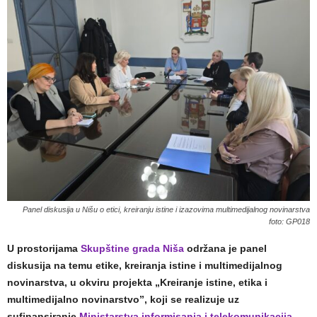
Panel diskusija u Nišu o etici, kreiranju istine i izazovima multimedijalnog novinarstva
foto: GP018
U prostorijama
Skupštine grada Niša
održana je panel
diskusija na temu etike, kreiranja istine i multimedijalnog
novinarstva, u okviru projekta „Kreiranje istine, etika i
multimedijalno novinarstvo”, koji se realizuje uz
sufinansiranje
Ministarstva informisanja i telekomunikacija
.