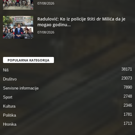
07/08/2026
Radulović: Ko iz policije štiti dr Milića da je
mogao godinu...
07/08/2026
POPULARNA KATEGORIJA
38171
Niš
23073
Društvo
7890
Servisne informacije
2748
Sport
2346
Kultura
1781
Politika
1713
Hronika