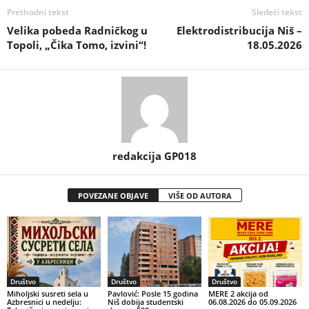
Prethodni tekst
Sledeći tekst
Velika pobeda Radničkog u
Elektrodistribucija Niš –
Topoli, „Čika Tomo, izvini“!
18.05.2026
redakcija GP018
POVEZANE OBJAVE
VIŠE OD AUTORA
Društvo
Društvo
Društvo
Miholjski susreti sela u
Pavlović: Posle 15 godina
MERE 2 akcija od
Azbresnici u nedelju:
Niš dobija studentski
06.08.2026 do 05.09.2026