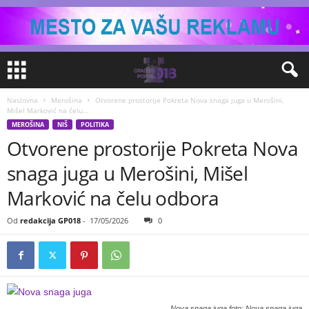
Naslovna
Merošina
Otvorene prostorije Pokreta Nova snaga juga u Merošini,
Mišel Marković na čelu...
MEROŠINA
NIŠ
POLITIKA
Otvorene prostorije Pokreta Nova
snaga juga u Merošini, Mišel
Marković na čelu odbora
Od
redakcija GP018
-
17/05/2026
0
Nova snaga juga foto: Nova snaga juga