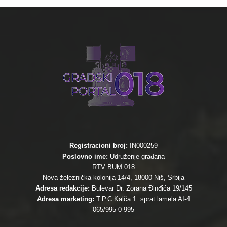
Registracioni broj:
IN000259
Poslovno ime:
Udruženje građana
RTV BUM 018
Nova železnička kolonija 14/4, 18000 Niš, Srbija
Adresa redakcije:
Bulevar Dr. Zorana Đinđića 19/145
Adresa marketing:
T.P.C Kalča 1. sprat lamela AI-4
065/995 0 995