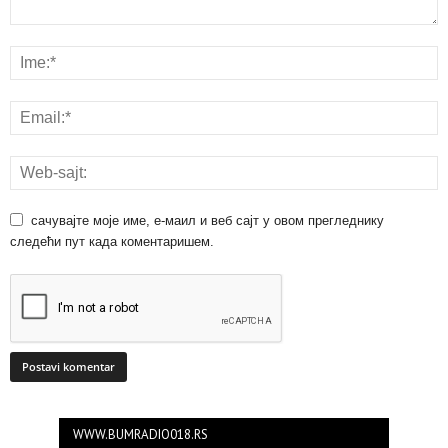
сачувајте моје име, е-маил и веб сајт у овом прегледнику
следећи пут када коментаришем.
WWW.BUMRADIO018.RS