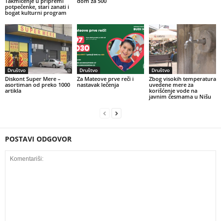
Takmičenje u pripremi
dom za 500
potpečenke, stari zanati i
bogat kulturni program
Društvo
Društvo
Društvo
Diskont Super Mere –
Za Mateove prve reči i
Zbog visokih temperatura
asortiman od preko 1000
nastavak lečenja
uvedene mere za
artikla
korišćenje vode na
javnim česmama u Nišu
POSTAVI ODGOVOR