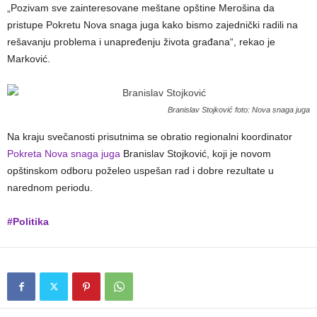
„Pozivam sve zainteresovane meštane opštine Merošina da
pristupe Pokretu Nova snaga juga kako bismo zajednički radili na
rešavanju problema i unapređenju života građana“, rekao je
Marković.
Branislav Stojković foto: Nova snaga juga
Na kraju svečanosti prisutnima se obratio regionalni koordinator
Pokreta Nova snaga juga
Branislav Stojković, koji je novom
opštinskom odboru poželeo uspešan rad i dobre rezultate u
narednom periodu.
#Politika