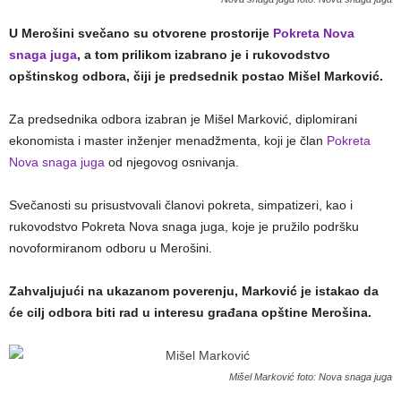
U Merošini svečano su otvorene prostorije
Pokreta Nova
snaga juga
, a tom prilikom izabrano je i rukovodstvo
opštinskog odbora, čiji je predsednik postao Mišel Marković.
Za predsednika odbora izabran je Mišel Marković, diplomirani
ekonomista i master inženjer menadžmenta, koji je član
Pokreta
Nova snaga juga
od njegovog osnivanja.
Svečanosti su prisustvovali članovi pokreta, simpatizeri, kao i
rukovodstvo Pokreta Nova snaga juga, koje je pružilo podršku
novoformiranom odboru u Merošini.
Zahvaljujući na ukazanom poverenju, Marković je istakao da
će cilj odbora biti rad u interesu građana opštine Merošina.
Mišel Marković foto: Nova snaga juga