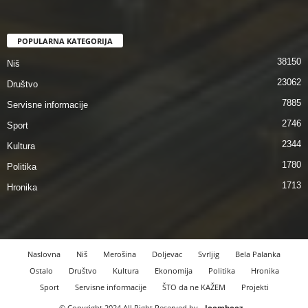
POPULARNA KATEGORIJA
38150
Niš
23062
Društvo
7885
Servisne informacije
2746
Sport
2344
Kultura
1780
Politika
1713
Hronika
Naslovna
Niš
Merošina
Doljevac
Svrljig
Bela Palanka
Ostalo
Društvo
Kultura
Ekonomija
Politika
Hronika
Sport
Servisne informacije
ŠTO da ne KAŽEM
Projekti
© Copyright 2024 All Right Reserved by
Joombooz