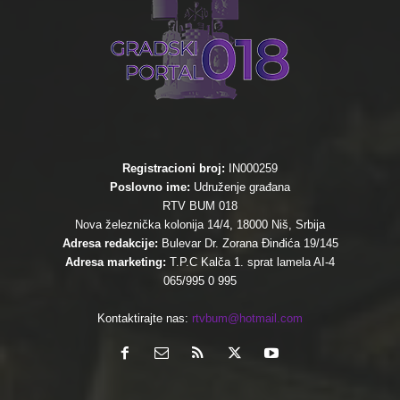
Registracioni broj:
IN000259
Poslovno ime:
Udruženje građana
RTV BUM 018
Nova železnička kolonija 14/4, 18000 Niš, Srbija
Adresa redakcije:
Bulevar Dr. Zorana Đinđića 19/145
Adresa marketing:
T.P.C Kalča 1. sprat lamela AI-4
065/995 0 995
Kontaktirajte nas:
rtvbum@hotmail.com