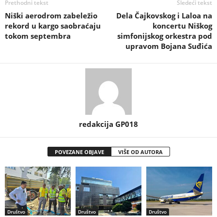
Prethodni tekst
Sledeći tekst
Niški aerodrom zabeležio
Dela Čajkovskog i Laloa na
rekord u kargo saobraćaju
koncertu Niškog
tokom septembra
simfonijskog orkestra pod
upravom Bojana Suđića
redakcija GP018
POVEZANE OBJAVE
VIŠE OD AUTORA
Društvo
Društvo
Društvo