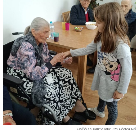
Palčići sa statima foto: JPU Pčelica Niš