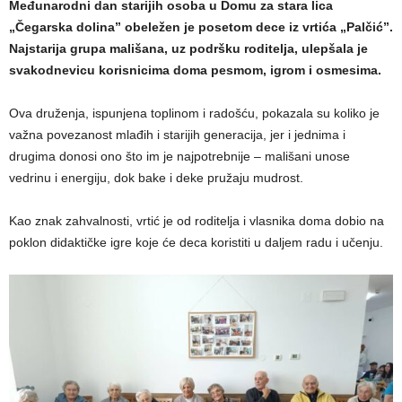
Međunarodni dan starijih osoba u Domu za stara lica
„Čegarska dolina” obeležen je posetom dece iz vrtića „Palčić”.
Najstarija grupa mališana, uz podršku roditelja, ulepšala je
svakodnevicu korisnicima doma pesmom, igrom i osmesima.
Ova druženja, ispunjena toplinom i radošću, pokazala su koliko je
važna povezanost mlađih i starijih generacija, jer i jednima i
drugima donosi ono što im je najpotrebnije – mališani unose
vedrinu i energiju, dok bake i deke pružaju mudrost.
Kao znak zahvalnosti, vrtić je od roditelja i vlasnika doma dobio na
poklon didaktičke igre koje će deca koristiti u daljem radu i učenju.