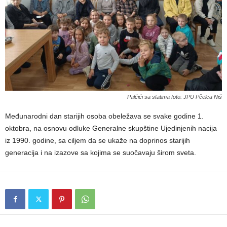
Palčići sa statima foto: JPU Pčelca Niš
Međunarodni dan starijih osoba obeležava se svake godine 1.
oktobra, na osnovu odluke Generalne skupštine Ujedinjenih nacija
iz 1990. godine, sa ciljem da se ukaže na doprinos starijih
generacija i na izazove sa kojima se suočavaju širom sveta.