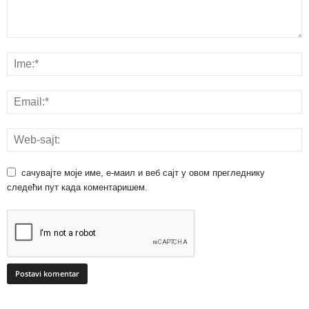
сачувајте моје име, е-маил и веб сајт у овом прегледнику
следећи пут када коментаришем.