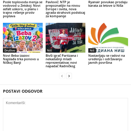
Posle toplovoda menja se
Pavlović: NTP je
Ryanair povukao prodaju
vodovod u Zetskoj: Novi
prepoznatljiv na nivou
karata za letove iz Niša
asfalt uskoro, u planu i
Evrope i sveta, nova
trajno rešenje protiv
zgrada strahovit podsticaj
poplava
za kompanije
Društvo
Niš
Niš
Novi Beba izazov:
Bivši igrač Partizana i
Nastavljaju se radovi na
Najslađa trka ponovo u
nekadašnji mladi
uređenju i održavanju
Niškoj Banji
reprezentativac novi
javnih površina
napadač Radničkog
POSTAVI ODGOVOR