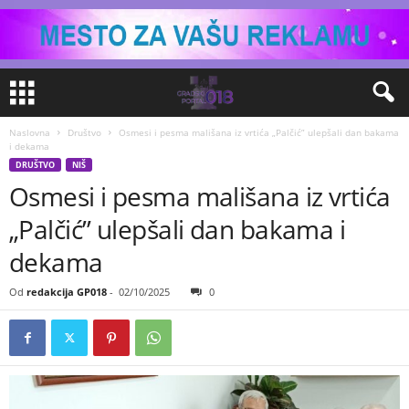
Naslovna
Društvo
Osmesi i pesma mališana iz vrtića „Palčić” ulepšali dan bakama
i dekama
DRUŠTVO
NIŠ
Osmesi i pesma mališana iz vrtića
„Palčić” ulepšali dan bakama i
dekama
Od
redakcija GP018
-
02/10/2025
0