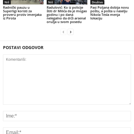
Niš
Niš
Društvo
Radnički pauzu u
Radulović: Ko iz policije
Pasi Poljana dobija novu
Superligi koristi za
štiti dr Milića da je mogao
poštu, a pošta u naselju
proveru protiv imenjaka
godinu i po dana
Nikola Tesla menja
iz Pirota
nelegalno da drži arsenal
lokaciju
oružja u svom posedu
POSTAVI ODGOVOR