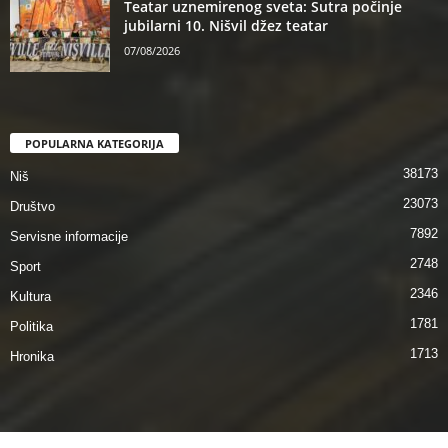
Teatar uznemirenog sveta: Sutra počinje
jubilarni 10. Nišvil džez teatar
07/08/2026
POPULARNA KATEGORIJA
38173
Niš
23073
Društvo
7892
Servisne informacije
2748
Sport
2346
Kultura
1781
Politika
1713
Hronika