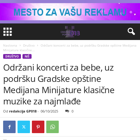
Naslovna
Društvo
Održani koncerti za bebe, uz podršku Gradske opštine Medijana
Minijature klasične...
DRUŠTVO
NIŠ
Održani koncerti za bebe, uz
podršku Gradske opštine
Medijana Minijature klasične
muzike za najmlađe
Od
redakcija GP018
-
06/10/2025
0