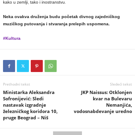
kako u zemlji, tako i inostranstvu.
Neka ovakva druženja budu početak divnog zajedničkog
muzičkog putovanja i stvaranja prelepih uspomena.
#Kultura
Prethodni tekst
Sledeći tekst
Ministarka Aleksandra
JKP Naissus: Otklonjen
Sofronijević: Sledi
kvar na Bulevaru
nastavak izgradnje
Nemanjića,
železničkog koridora 10,
vodosnabdevanje uredno
pruge Beograd – Niš