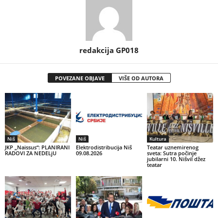
redakcija GP018
POVEZANE OBJAVE
VIŠE OD AUTORA
Niš
Niš
Kultura
JKP „Naissus“: PLANIRANI
Elektrodistribucija Niš
Teatar uznemirenog
RADOVI ZA NEDELjU
09.08.2026
sveta: Sutra počinje
jubilarni 10. Nišvil džez
teatar