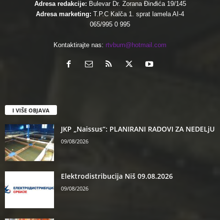
Adresa redakcije:
Bulevar Dr. Zorana Đinđića 19/145
Adresa marketing:
T.P.C Kalča 1. sprat lamela AI-4
065/995 0 995
Kontaktirajte nas:
rtvbum@hotmail.com
I VIŠE OBJAVA
JKP „Naissus“: PLANIRANI RADOVI ZA NEDELjU
09/08/2026
Elektrodistribucija Niš 09.08.2026
09/08/2026