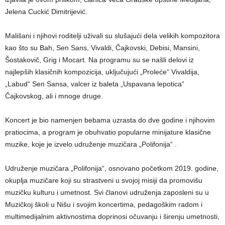
Jelena Cuckić Dimitrijević.
Mališani i njihovi roditelji uživali su slušajući dela velikih kompozitora
kao što su Bah, Sen Sans, Vivaldi, Čajkovski, Debisi, Mansini,
Šostakovič, Grig i Mocart. Na programu su se našli delovi iz
najlepših klasičnih kompozicija, uključujući „Proleće“ Vivaldija,
„Labud“ Sen Sansa, valcer iz baleta „Uspavana lepotica“
Čajkovskog, ali i mnoge druge.
Koncert je bio namenjen bebama uzrasta do dve godine i njihovim
pratiocima, a program je obuhvatio popularne minijature klasične
muzike, koje je izvelo udruženje muzičara „Polifonija“ .
Udruženje muzičara „Polifonija“, osnovano početkom 2019. godine,
okuplja muzičare koji su strastveni u svojoj misiji da promovišu
muzičku kulturu i umetnost. Svi članovi udruženja zaposleni su u
Muzičkoj školi u Nišu i svojim koncertima, pedagoškim radom i
multimedijalnim aktivnostima doprinosi očuvanju i širenju umetnosti,