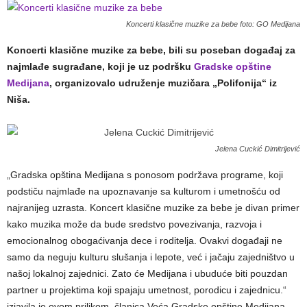
Koncerti klasične muzike za bebe foto: GO Medijana
Koncerti klasične muzike za bebe, bili su poseban događaj za
najmlađe sugrađane, koji je uz podršku
Gradske opštine
Medijana
, organizovalo udruženje muzičara „Polifonija“ iz
Niša.
Jelena Cuckić Dimitrijević
„Gradska opština Medijana s ponosom podržava programe, koji
podstiču najmlađe na upoznavanje sa kulturom i umetnošću od
najranijeg uzrasta. Koncert klasične muzike za bebe je divan primer
kako muzika može da bude sredstvo povezivanja, razvoja i
emocionalnog obogaćivanja dece i roditelja. Ovakvi događaji ne
samo da neguju kulturu slušanja i lepote, već i jačaju zajedništvo u
našoj lokalnoj zajednici. Zato će Medijana i ubuduće biti pouzdan
partner u projektima koji spajaju umetnost, porodicu i zajednicu.“
izjavila je ovom prilikom, članica Veća Gradske opštine Medijana,