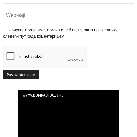
сачувајте моје име, е-маил и веб сајт у овом прегледнику
следећи пут када коментаришем.
WWW.BUMRADIO018.RS