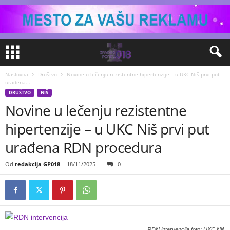
Naslovna
Društvo
Novine u lečenju rezistentne hipertenzije – u UKC Niš prvi put
urađena...
DRUŠTVO
NIŠ
Novine u lečenju rezistentne
hipertenzije – u UKC Niš prvi put
urađena RDN procedura
Od
redakcija GP018
-
18/11/2025
0
RDN intervencija foto: UKC Niš