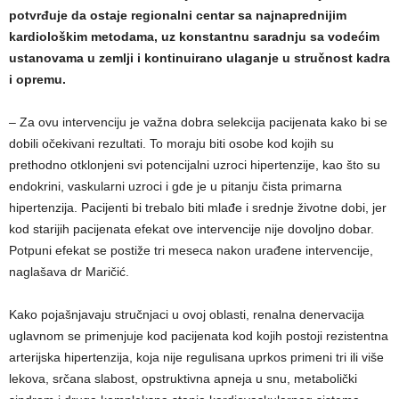
potvrđuje da ostaje regionalni centar sa najnaprednijim
kardiološkim metodama, uz konstantnu saradnju sa vodećim
ustanovama u zemlji i kontinuirano ulaganje u stručnost kadra
i opremu.
– Za ovu intervenciju je važna dobra selekcija pacijenata kako bi se
dobili očekivani rezultati. To moraju biti osobe kod kojih su
prethodno otklonjeni svi potencijalni uzroci hipertenzije, kao što su
endokrini, vaskularni uzroci i gde je u pitanju čista primarna
hipertenzija. Pacijenti bi trebalo biti mlađe i srednje životne dobi, jer
kod starijih pacijenata efekat ove intervencije nije dovoljno dobar.
Potpuni efekat se postiže tri meseca nakon urađene intervencije,
naglašava dr Maričić.
Kako pojašnjavaju stručnjaci u ovoj oblasti, renalna denervacija
uglavnom se primenjuje kod pacijenata kod kojih postoji rezistentna
arterijska hipertenzija, koja nije regulisana uprkos primeni tri ili više
lekova, srčana slabost, opstruktivna apneja u snu, metabolički