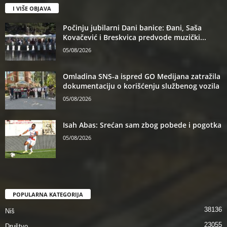
I VIŠE OBJAVA
Počinju jubilarni Dani banice: Đani, Saša
Kovačević i Breskvica predvode muzički...
05/08/2026
Omladina SNS-a ispred GO Medijana zatražila
dokumentaciju o korišćenju službenog vozila
05/08/2026
Isah Abas: Srećan sam zbog pobede i pogotka
05/08/2026
POPULARNA KATEGORIJA
38136
Niš
23055
Društvo