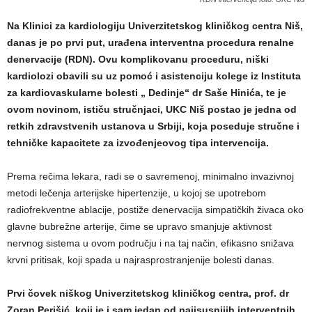
Na Klinici za kardiologiju Univerzitetskog kliničkog centra Niš,
danas je po prvi put, urađena interventna procedura renalne
denervacije (RDN). Ovu komplikovanu proceduru, niški
kardiolozi obavili su uz pomoć i asistenciju kolege iz Instituta
za kardiovaskularne bolesti „ Dedinje“ dr Saše Hinića, te je
ovom novinom, ističu stručnjaci, UKC Niš postao je jedna od
retkih zdravstvenih ustanova u Srbiji, koja poseduje stručne i
tehničke kapacitete za izvođenjeovog tipa intervencija.
Prema rečima lekara, radi se o savremenoj, minimalno invazivnoj
metodi lečenja arterijske hipertenzije, u kojoj se upotrebom
radiofrekventne ablacije, postiže denervacija simpatičkih živaca oko
glavne bubrežne arterije, čime se upravo smanjuje aktivnost
nervnog sistema u ovom području i na taj način, efikasno snižava
krvni pritisak, koji spada u najrasprostranjenije bolesti danas.
Prvi čovek niškog Univerzitetskog kliničkog centra, prof. dr
Zoran Perišić, koji je i sam jedan od najisusnijih interventnih