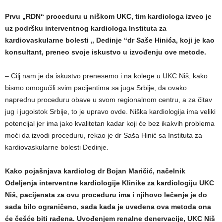
Prvu „RDN“ proceduru u niškom UKC, tim kardiologa izveo je
uz podršku interventnog kardiologa Instituta za
kardiovaskularne bolesti „ Dedinje “dr Saše Hinića, koji je kao
konsultant, preneo svoje iskustvo u izvođenju ove metode.
– Cilj nam je da iskustvo prenesemo i na kolege u UKC Niš, kako
bismo omogućili svim pacijentima sa juga Srbije, da ovako
naprednu proceduru obave u svom regionalnom centru, a za čitav
jug i jugoistok Srbije, to je upravo ovde. Niška kardiologija ima veliki
potencijal jer ima jako kvalitetan kadar koji će bez ikakvih problema
moći da izvodi proceduru, rekao je dr Saša Hinić sa Instituta za
kardiovaskularne bolesti Dedinje.
Kako pojašnjava kardiolog dr Bojan Maričić, načelnik
Odeljenja interventne kardiologije Klinike za kardiologiju UKC
Niš, pacijenata za ovu proceduru ima i njihovo lečenje je do
sada bilo ograničeno, sada kada je uvedena ova metoda ona
će češće biti rađena. Uvođenjem renalne denervacije, UKC Niš