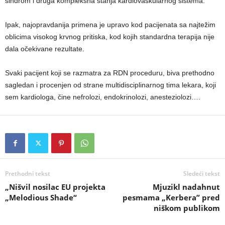
sindrom i druga kompleksna stanja kardiovaskularnog sistema.
Ipak, najopravdanija primena je upravo kod pacijenata sa najtežim
oblicima visokog krvnog pritiska, kod kojih standardna terapija nije
dala očekivane rezultate.
Svaki pacijent koji se razmatra za RDN proceduru, biva prethodno
sagledan i procenjen od strane multidisciplinarnog tima lekara, koji
sem kardiologa, čine nefrolozi, endokrinolozi, anesteziolozi….
Prethodni tekst
Sledeći tekst
„Nišvil nosilac EU projekta
Mjuzikl nadahnut
„Melodious Shade“
pesmama „Kerbera” pred
niškom publikom