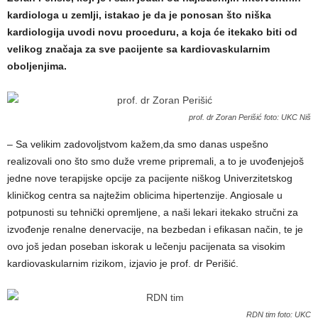
kardiologa u zemlji, istakao je da je ponosan što niška
kardiologija uvodi novu proceduru, a koja će itekako biti od
velikog značaja za sve pacijente sa kardiovaskularnim
oboljenjima.
prof. dr Zoran Perišić foto: UKC Niš
– Sa velikim zadovoljstvom kažem,da smo danas uspešno
realizovali ono što smo duže vreme pripremali, a to je uvođenjejoš
jedne nove terapijske opcije za pacijente niškog Univerzitetskog
kliničkog centra sa najtežim oblicima hipertenzije. Angiosale u
potpunosti su tehnički opremljene, a naši lekari itekako stručni za
izvođenje renalne denervacije, na bezbedan i efikasan način, te je
ovo još jedan poseban iskorak u lečenju pacijenata sa visokim
kardiovaskularnim rizikom, izjavio je prof. dr Perišić.
RDN tim foto: UKC