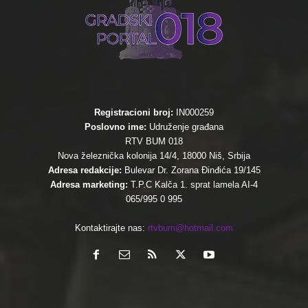
Registracioni broj:
IN000259
Poslovno ime:
Udruženje građana
RTV BUM 018
Nova železnička kolonija 14/4, 18000 Niš, Srbija
Adresa redakcije:
Bulevar Dr. Zorana Đinđića 19/145
Adresa marketing:
T.P.C Kalča 1. sprat lamela AI-4
065/995 0 995
Kontaktirajte nas:
rtvbum@hotmail.com