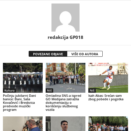
redakcija GP018
POVEZANE OBJAVE
VIŠE OD AUTORA
Kultura
Niš
Niš
Počinju jubilarni Dani
Omladina SNS-a ispred
Isah Abas: Srećan sam
banice: Đani, Saša
GO Medijana zatražila
zbog pobede i pogotka
Kovačević i Breskvica
dokumentaciju o
predvode muzički
korišćenju službenog
program
vozila