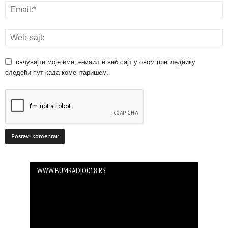
сачувајте моје име, е-маил и веб сајт у овом прегледнику
следећи пут када коментаришем.
WWW.BUMRADIO018.RS