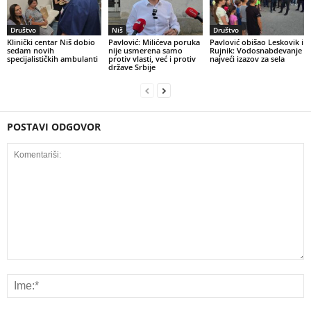
Društvo
Niš
Društvo
Klinički centar Niš dobio
Pavlović: Milićeva poruka
Pavlović obišao Leskovik i
sedam novih
nije usmerena samo
Rujnik: Vodosnabdevanje
specijalističkih ambulanti
protiv vlasti, već i protiv
najveći izazov za sela
države Srbije
POSTAVI ODGOVOR