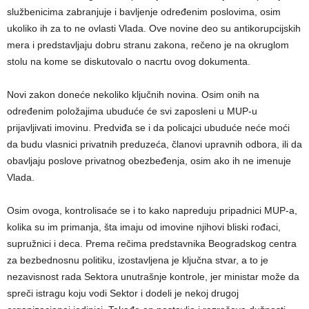
službenicima zabranjuje i bavljenje određenim poslovima, osim
ukoliko ih za to ne ovlasti Vlada. Ove novine deo su antikorupcijskih
mera i predstavljaju dobru stranu zakona, rečeno je na okruglom
stolu na kome se diskutovalo o nacrtu ovog dokumenta.
Novi zakon doneće nekoliko ključnih novina. Osim onih na
određenim položajima ubuduće će svi zaposleni u MUP-u
prijavljivati imovinu. Predviđa se i da policajci ubuduće neće moći
da budu vlasnici privatnih preduzeća, članovi upravnih odbora, ili da
obavljaju poslove privatnog obezbeđenja, osim ako ih ne imenuje
Vlada.
Osim ovoga, kontrolisaće se i to kako napreduju pripadnici MUP-a,
kolika su im primanja, šta imaju od imovine njihovi bliski rođaci,
supružnici i deca. Prema rečima predstavnika Beogradskog centra
za bezbednosnu politiku, izostavljena je ključna stvar, a to je
nezavisnost rada Sektora unutrašnje kontrole, jer ministar može da
spreči istragu koju vodi Sektor i dodeli je nekoj drugoj