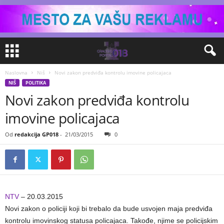
Naslovna
Niš
Novi zakon predviđa kontrolu imovine policajaca
NIŠ
POLITIKA
Novi zakon predviđa kontrolu
imovine policajaca
Od
redakcija GP018
-
21/03/2015
0
NTV
– 20.03.2015
Novi zakon o policiji koji bi trebalo da bude usvojen maja predviđa
kontrolu imovinskog statusa policajaca. Takođe, njime se policijskim