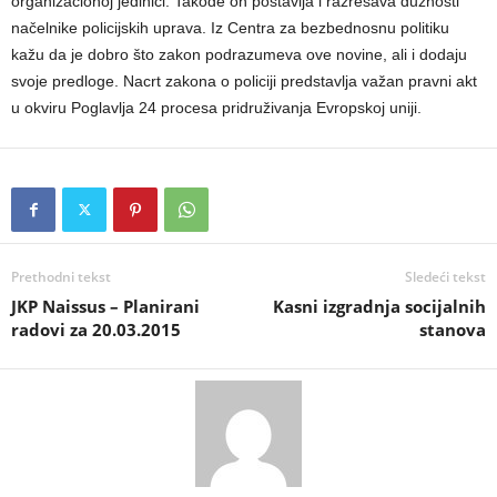
organizacionoj jedinici. Takođe on postavlja i razrešava dužnosti
načelnike policijskih uprava. Iz Centra za bezbednosnu politiku
kažu da je dobro što zakon podrazumeva ove novine, ali i dodaju
svoje predloge. Nacrt zakona o policiji predstavlja važan pravni akt
u okviru Poglavlja 24 procesa pridruživanja Evropskoj uniji.
Prethodni tekst
Sledeći tekst
JKP Naissus – Planirani
Kasni izgradnja socijalnih
radovi za 20.03.2015
stanova