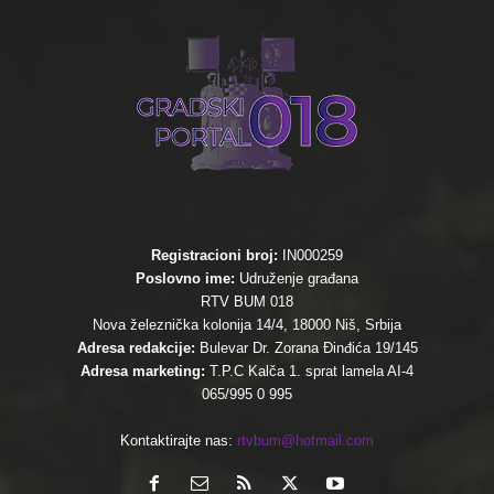
Registracioni broj:
IN000259
Poslovno ime:
Udruženje građana
RTV BUM 018
Nova železnička kolonija 14/4, 18000 Niš, Srbija
Adresa redakcije:
Bulevar Dr. Zorana Đinđića 19/145
Adresa marketing:
T.P.C Kalča 1. sprat lamela AI-4
065/995 0 995
Kontaktirajte nas:
rtvbum@hotmail.com