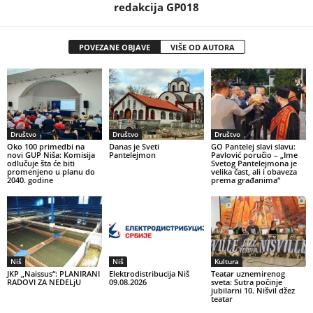
redakcija GP018
POVEZANE OBJAVE
VIŠE OD AUTORA
Društvo
Društvo
Društvo
Oko 100 primedbi na
Danas je Sveti
GO Pantelej slavi slavu:
novi GUP Niša: Komisija
Pantelejmon
Pavlović poručio – „Ime
odlučuje šta će biti
Svetog Pantelejmona je
promenjeno u planu do
velika čast, ali i obaveza
2040. godine
prema građanima“
Niš
Niš
Kultura
JKP „Naissus“: PLANIRANI
Elektrodistribucija Niš
Teatar uznemirenog
RADOVI ZA NEDELjU
09.08.2026
sveta: Sutra počinje
jubilarni 10. Nišvil džez
teatar