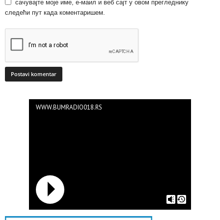
сачувајте моје име, е-маил и веб сајт у овом прегледнику
следећи пут када коментаришем.
WWW.BUMRADIO018.RS