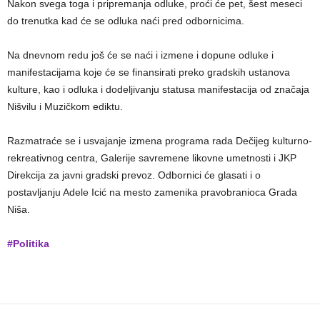
Nakon svega toga i pripremanja odluke, proći će pet, šest meseci
do trenutka kad će se odluka naći pred odbornicima.
Na dnevnom redu još će se naći i izmene i dopune odluke i
manifestacijama koje će se finansirati preko gradskih ustanova
kulture, kao i odluka i dodeljivanju statusa manifestacija od značaja
Nišvilu i Muzičkom ediktu.
Razmatraće se i usvajanje izmena programa rada Dečijeg kulturno-
rekreativnog centra, Galerije savremene likovne umetnosti i JKP
Direkcija za javni gradski prevoz. Odbornici će glasati i o
postavljanju Adele Icić na mesto zamenika pravobranioca Grada
Niša.
#Politika