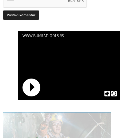
WWW.BUMRADIO018.RS