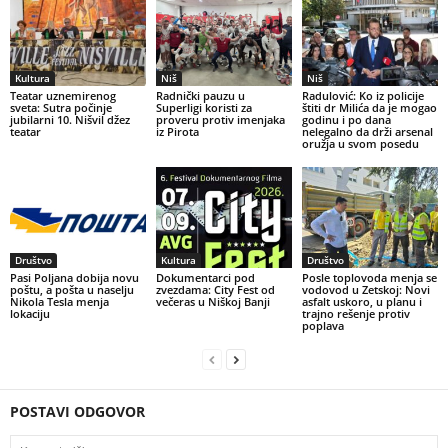
Kultura
Niš
Niš
Teatar uznemirenog
Radnički pauzu u
Radulović: Ko iz policije
sveta: Sutra počinje
Superligi koristi za
štiti dr Milića da je mogao
jubilarni 10. Nišvil džez
proveru protiv imenjaka
godinu i po dana
teatar
iz Pirota
nelegalno da drži arsenal
oružja u svom posedu
Društvo
Kultura
Društvo
Pasi Poljana dobija novu
Dokumentarci pod
Posle toplovoda menja se
poštu, a pošta u naselju
zvezdama: City Fest od
vodovod u Zetskoj: Novi
Nikola Tesla menja
večeras u Niškoj Banji
asfalt uskoro, u planu i
lokaciju
trajno rešenje protiv
poplava
POSTAVI ODGOVOR