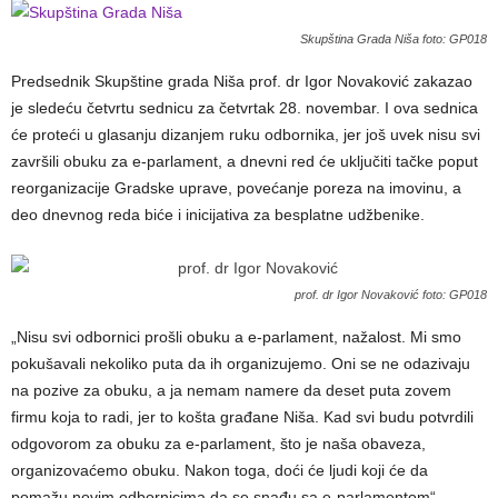
Skupština Grada Niša foto: GP018
Predsednik Skupštine grada Niša prof. dr Igor Novaković zakazao
je sledeću četvrtu sednicu za četvrtak 28. novembar. I ova sednica
će proteći u glasanju dizanjem ruku odbornika, jer još uvek nisu svi
završili obuku za e-parlament, a dnevni red će uključiti tačke poput
reorganizacije Gradske uprave, povećanje poreza na imovinu, a
deo dnevnog reda biće i inicijativa za besplatne udžbenike.
prof. dr Igor Novaković foto: GP018
„Nisu svi odbornici prošli obuku a e-parlament, nažalost. Mi smo
pokušavali nekoliko puta da ih organizujemo. Oni se ne odazivaju
na pozive za obuku, a ja nemam namere da deset puta zovem
firmu koja to radi, jer to košta građane Niša. Kad svi budu potvrdili
odgovorom za obuku za e-parlament, što je naša obaveza,
organizovaćemo obuku. Nakon toga, doći će ljudi koji će da
pomažu novim odbornicima da se snađu sa e-parlamentom“,