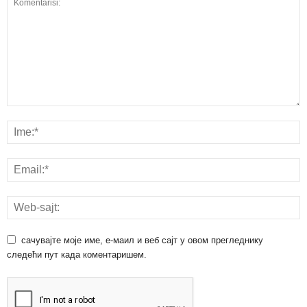
сачувајте моје име, е-маил и веб сајт у овом прегледнику
следећи пут када коментаришем.