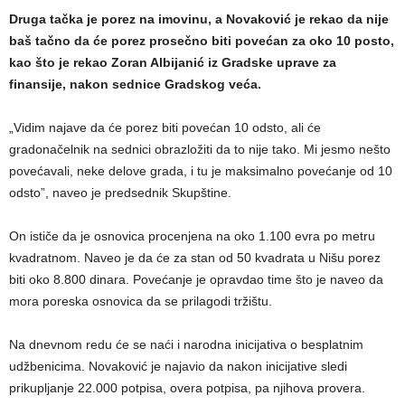
Druga tačka je porez na imovinu, a Novaković je rekao da nije
baš tačno da će porez prosečno biti povećan za oko 10 posto,
kao što je rekao Zoran Albijanić iz Gradske uprave za
finansije, nakon sednice Gradskog veća.
„Vidim najave da će porez biti povećan 10 odsto, ali će
gradonačelnik na sednici obrazložiti da to nije tako. Mi jesmo nešto
povećavali, neke delove grada, i tu je maksimalno povećanje od 10
odsto”, naveo je predsednik Skupštine.
On ističe da je osnovica procenjena na oko 1.100 evra po metru
kvadratnom. Naveo je da će za stan od 50 kvadrata u Nišu porez
biti oko 8.800 dinara. Povećanje je opravdao time što je naveo da
mora poreska osnovica da se prilagodi tržištu.
Na dnevnom redu će se naći i narodna inicijativa o besplatnim
udžbenicima. Novaković je najavio da nakon inicijative sledi
prikupljanje 22.000 potpisa, overa potpisa, pa njihova provera.