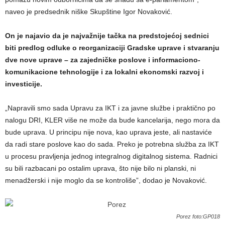
naveo je predsednik niške Skupštine Igor Novaković.
On je najavio da je najvažnije tačka na predstojećoj sednici
biti predlog odluke o reorganizaciji Gradske uprave i stvaranju
dve nove uprave – za zajedničke poslove i informaciono-
komunikacione tehnologije i za lokalni ekonomski razvoj i
investicije.
„Napravili smo sada Upravu za IKT i za javne službe i praktično po
nalogu DRI, KLER više ne može da bude kancelarija, nego mora da
bude uprava. U principu nije nova, kao uprava jeste, ali nastaviće
da radi stare poslove kao do sada. Preko je potrebna služba za IKT
u procesu pravljenja jednog integralnog digitalnog sistema. Radnici
su bili razbacani po ostalim uprava, što nije bilo ni planski, ni
menadžerski i nije moglo da se kontroliše”, dodao je Novaković.
Porez foto:GP018