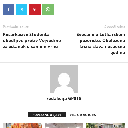
Prethodni tekst
Sledeći tekst
Košarkašice Studenta
Svečano u Lutkarskom
ubedljive protiv Vojvodine
pozorištu. Obeležena
za ostanak u samom vrhu
krsna slava i uspešna
godina
redakcija GP018
POVEZANE OBJAVE
VIŠE OD AUTORA