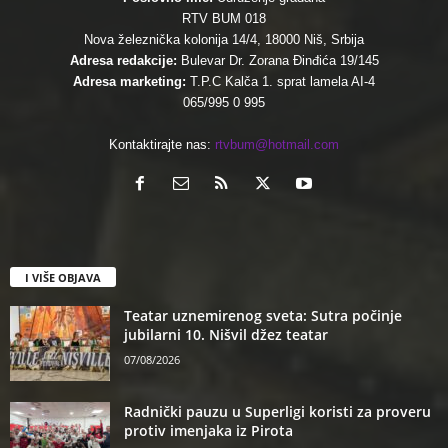
RTV BUM 018
Nova železnička kolonija 14/4, 18000 Niš, Srbija
Adresa redakcije:
Bulevar Dr. Zorana Đinđića 19/145
Adresa marketing:
T.P.C Kalča 1. sprat lamela AI-4
065/995 0 995
Kontaktirajte nas:
rtvbum@hotmail.com
I VIŠE OBJAVA
Teatar uznemirenog sveta: Sutra počinje
jubilarni 10. Nišvil džez teatar
07/08/2026
Radnički pauzu u Superligi koristi za proveru
protiv imenjaka iz Pirota