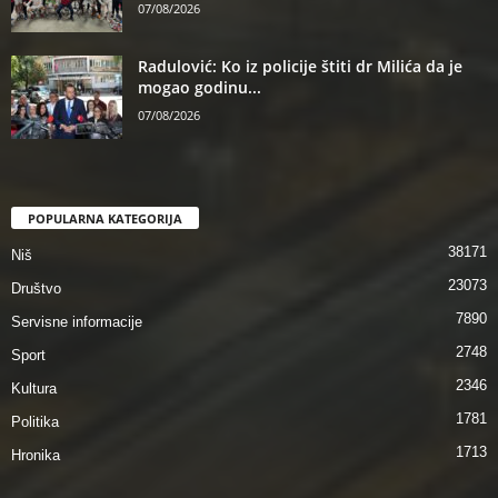
07/08/2026
Radulović: Ko iz policije štiti dr Milića da je
mogao godinu...
07/08/2026
POPULARNA KATEGORIJA
38171
Niš
23073
Društvo
7890
Servisne informacije
2748
Sport
2346
Kultura
1781
Politika
1713
Hronika