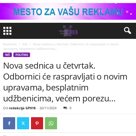
Naslovna
Niš
Nova sednica u četvrtak. Odbornici će raspravljati o novim
upravama, besplatnim udžbenicima,...
NIŠ
POLITIKA
Nova sednica u četvrtak.
Odbornici će raspravljati o novim
upravama, besplatnim
udžbenicima, većem porezu…
Od
redakcija GP018
-
26/11/2024
0