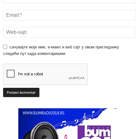
сачувајте моје име, е-маил и веб сајт у овом прегледнику
следећи пут када коментаришем.
WWW.BUMRADIO018.RS