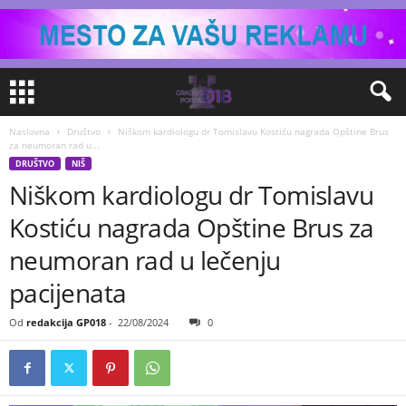
Naslovna
Društvo
Niškom kardiologu dr Tomislavu Kostiću nagrada Opštine Brus
za neumoran rad u...
DRUŠTVO
NIŠ
Niškom kardiologu dr Tomislavu
Kostiću nagrada Opštine Brus za
neumoran rad u lečenju
pacijenata
Od
redakcija GP018
-
22/08/2024
0