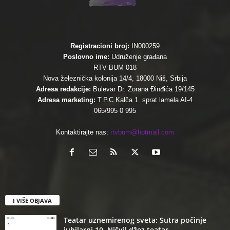
Registracioni broj:
IN000259
Poslovno ime:
Udruženje građana
RTV BUM 018
Nova železnička kolonija 14/4, 18000 Niš, Srbija
Adresa redakcije:
Bulevar Dr. Zorana Đinđića 19/145
Adresa marketing:
T.P.C Kalča 1. sprat lamela AI-4
065/995 0 995
Kontaktirajte nas:
rtvbum@hotmail.com
I VIŠE OBJAVA
Teatar uznemirenog sveta: Sutra počinje
jubilarni 10. Nišvil džez teatar