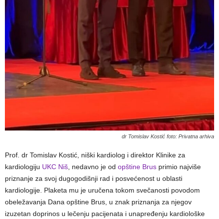
dr Tomislav Kostić foto: Privatna arhiva
Prof. dr Tomislav Kostić, niški kardiolog i direktor Klinike za
kardiologiju
UKC Niš
, nedavno je od
opštine Brus
primio najviše
priznanje za svoj dugogodišnji rad i posvećenost u oblasti
kardiologije. Plaketa mu je uručena tokom svečanosti povodom
obeležavanja Dana opštine Brus, u znak priznanja za njegov
izuzetan doprinos u lečenju pacijenata i unapređenju kardiološke