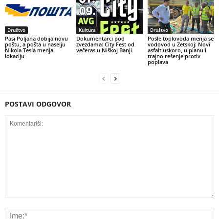
Društvo
Kultura
Društvo
Pasi Poljana dobija novu
Dokumentarci pod
Posle toplovoda menja se
poštu, a pošta u naselju
zvezdama: City Fest od
vodovod u Zetskoj: Novi
Nikola Tesla menja
večeras u Niškoj Banji
asfalt uskoro, u planu i
lokaciju
trajno rešenje protiv
poplava
POSTAVI ODGOVOR