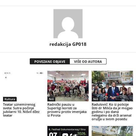
redakcija GP018
POVEZANE OBJAVE
VIŠE OD AUTORA
Kultura
Niš
Niš
Teatar uznemirenog
Radnički pauzu u
Radulović: Ko iz policije
sveta: Sutra počinje
Superligi koristi za
štiti dr Milića da je mogao
jubilarni 10. Nišvil džez
proveru protiv imenjaka
godinu i po dana
teatar
iz Pirota
nelegalno da drži arsenal
oružja u svom posedu