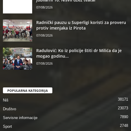
07/08/2026
Radnički pauzu u Superligi koristi za proveru
protiv imenjaka iz Pirota
07/08/2026
Radulović: Ko iz policije štiti dr Milića da je
mogao godinu...
07/08/2026
POPULARNA KATEGORIJA
38171
Niš
23073
Društvo
7890
Servisne informacije
2748
Sport