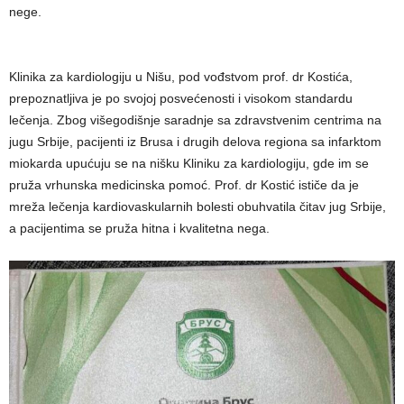
nege.
Klinika za kardiologiju u Nišu, pod vođstvom prof. dr Kostića,
prepoznatljiva je po svojoj posvećenosti i visokom standardu
lečenja. Zbog višegodišnje saradnje sa zdravstvenim centrima na
jugu Srbije, pacijenti iz Brusa i drugih delova regiona sa infarktom
miokarda upućuju se na nišku Kliniku za kardiologiju, gde im se
pruža vrhunska medicinska pomoć. Prof. dr Kostić ističe da je
mreža lečenja kardiovaskularnih bolesti obuhvatila čitav jug Srbije,
a pacijentima se pruža hitna i kvalitetna nega.