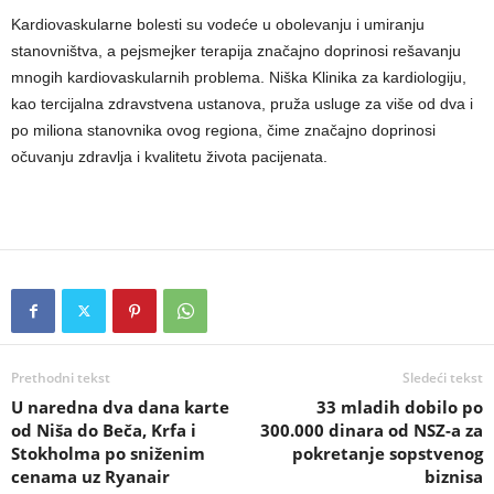
Kardiovaskularne bolesti su vodeće u obolevanju i umiranju
stanovništva, a pejsmejker terapija značajno doprinosi rešavanju
mnogih kardiovaskularnih problema. Niška Klinika za kardiologiju,
kao tercijalna zdravstvena ustanova, pruža usluge za više od dva i
po miliona stanovnika ovog regiona, čime značajno doprinosi
očuvanju zdravlja i kvalitetu života pacijenata.
Prethodni tekst
Sledeći tekst
U naredna dva dana karte
33 mladih dobilo po
od Niša do Beča, Krfa i
300.000 dinara od NSZ-a za
Stokholma po sniženim
pokretanje sopstvenog
cenama uz Ryanair
biznisa