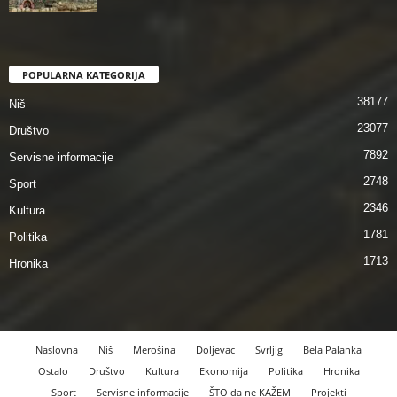
POPULARNA KATEGORIJA
38177
Niš
23077
Društvo
7892
Servisne informacije
2748
Sport
2346
Kultura
1781
Politika
1713
Hronika
Naslovna
Niš
Merošina
Doljevac
Svrljig
Bela Palanka
Ostalo
Društvo
Kultura
Ekonomija
Politika
Hronika
Sport
Servisne informacije
ŠTO da ne KAŽEM
Projekti