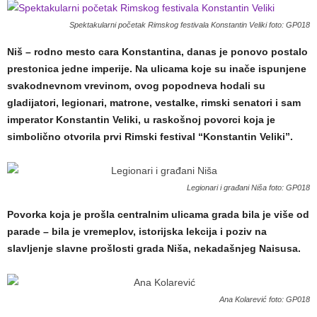
Spektakularni početak Rimskog festivala Konstantin Veliki foto: GP018
Niš – rodno mesto cara Konstantina, danas je ponovo postalo
prestonica jedne imperije. Na ulicama koje su inače ispunjene
svakodnevnom vrevinom, ovog popodneva hodali su
gladijatori, legionari, matrone, vestalke, rimski senatori i sam
imperator Konstantin Veliki, u raskošnoj povorci koja je
simbolično otvorila prvi Rimski festival “Konstantin Veliki”.
Legionari i građani Niša foto: GP018
Povorka koja je prošla centralnim ulicama grada bila je više od
parade – bila je vremeplov, istorijska lekcija i poziv na
slavljenje slavne prošlosti grada Niša, nekadašnjeg Naisusa.
Ana Kolarević foto: GP018