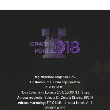
Registracioni broj:
IN000259
Poslovno ime:
Udruženje građana
RTV BUM 018
Nova železnička kolonija 14/4, 18000 Niš, Srbija
Adresa redakcije:
Bulevar Dr. Zorana Đinđića 19/145
Adresa marketing:
T.P.C Kalča 1. sprat lamela AI-4
065/995 0 995