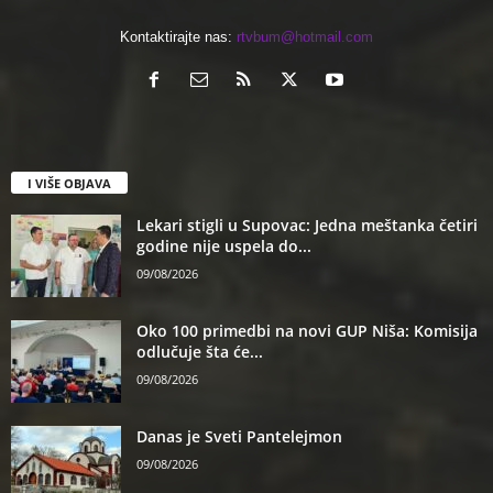
Kontaktirajte nas:
rtvbum@hotmail.com
I VIŠE OBJAVA
Lekari stigli u Supovac: Jedna meštanka četiri
godine nije uspela do...
09/08/2026
Oko 100 primedbi na novi GUP Niša: Komisija
odlučuje šta će...
09/08/2026
Danas je Sveti Pantelejmon
09/08/2026