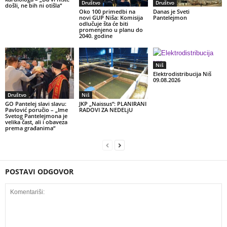
Društvo
Društvo
došli, ne bih ni otišla“
Oko 100 primedbi na
Danas je Sveti
novi GUP Niša: Komisija
Pantelejmon
odlučuje šta će biti
promenjeno u planu do
2040. godine
Niš
Elektrodistribucija Niš
09.08.2026
Društvo
Niš
GO Pantelej slavi slavu:
JKP „Naissus“: PLANIRANI
Pavlović poručio – „Ime
RADOVI ZA NEDELjU
Svetog Pantelejmona je
velika čast, ali i obaveza
prema građanima“
POSTAVI ODGOVOR