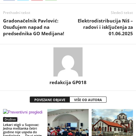
Prethodni tekst
Sledeći tekst
Gradonačelnik Pavlović:
Elektrodistribucija Niš –
Osuđujem napad na
radovi i isključenja za
predsednika GO Medijana!
01.06.2025
redakcija GP018
POVEZANE OBJAVE
VIŠE OD AUTORA
Društvo
Lekari stigli u Supovac:
Jedna meštanka četiri
godine nije uspela do
kardiologa – „Da vi niste