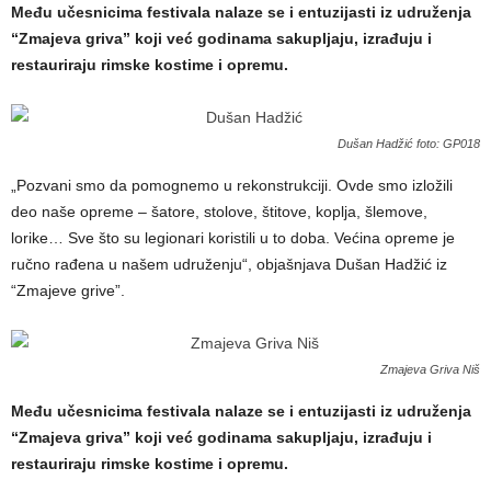
Među učesnicima festivala nalaze se i entuzijasti iz udruženja
“Zmajeva griva” koji već godinama sakupljaju, izrađuju i
restauriraju rimske kostime i opremu.
Dušan Hadžić foto: GP018
„Pozvani smo da pomognemo u rekonstrukciji. Ovde smo izložili
deo naše opreme – šatore, stolove, štitove, koplja, šlemove,
lorike… Sve što su legionari koristili u to doba. Većina opreme je
ručno rađena u našem udruženju“, objašnjava Dušan Hadžić iz
“Zmajeve grive”.
Zmajeva Griva Niš
Među učesnicima festivala nalaze se i entuzijasti iz udruženja
“Zmajeva griva” koji već godinama sakupljaju, izrađuju i
restauriraju rimske kostime i opremu.