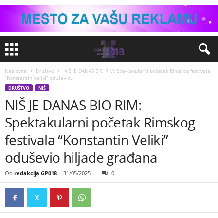
Naslovna
Društvo
NIŠ JE DANAS BIO RIM: Spektakularni početak Rimskog festivala
“Konstantin Veliki” oduševio...
DRUŠTVO
NIŠ
NIŠ JE DANAS BIO RIM:
Spektakularni početak Rimskog
festivala “Konstantin Veliki”
oduševio hiljade građana
Od
redakcija GP018
-
31/05/2025
0