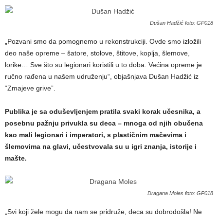
Dušan Hadžić foto: GP018
„Pozvani smo da pomognemo u rekonstrukciji. Ovde smo izložili
deo naše opreme – šatore, stolove, štitove, koplja, šlemove,
lorike… Sve što su legionari koristili u to doba. Većina opreme je
ručno rađena u našem udruženju“, objašnjava Dušan Hadžić iz
“Zmajeve grive”.
Publika je sa oduševljenjem pratila svaki korak učesnika, a
posebnu pažnju privukla su deca – mnoga od njih obučena
kao mali legionari i imperatori, s plastičnim mačevima i
šlemovima na glavi, učestvovala su u igri znanja, istorije i
mašte.
Dragana Moles foto: GP018
„Svi koji žele mogu da nam se pridruže, deca su dobrodošla! Ne