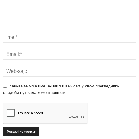
сачувајте моје име, е-маил и веб сајт у овом прегледнику
следећи пут када коментаришем.