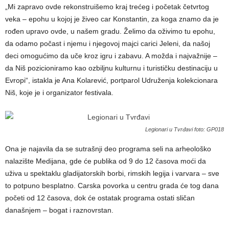
„Mi zapravo ovde rekonstruišemo kraj trećeg i početak četvrtog
veka – epohu u kojoj je živeo car Konstantin, za koga znamo da je
rođen upravo ovde, u našem gradu. Želimo da oživimo tu epohu,
da odamo počast i njemu i njegovoj majci carici Jeleni, da našoj
deci omogućimo da uče kroz igru i zabavu. A možda i najvažnije –
da Niš pozicioniramo kao ozbiljnu kulturnu i turističku destinaciju u
Evropi“, istakla je Ana Kolarević, portparol Udruženja kolekcionara
Niš, koje je i organizator festivala.
Legionari u Tvrđavi foto: GP018
Ona je najavila da se sutrašnji deo programa seli na arheološko
nalazište Medijana, gde će publika od 9 do 12 časova moći da
uživa u spektaklu gladijatorskih borbi, rimskih legija i varvara – sve
to potpuno besplatno. Carska povorka u centru grada će tog dana
početi od 12 časova, dok će ostatak programa ostati sličan
današnjem – bogat i raznovrstan.