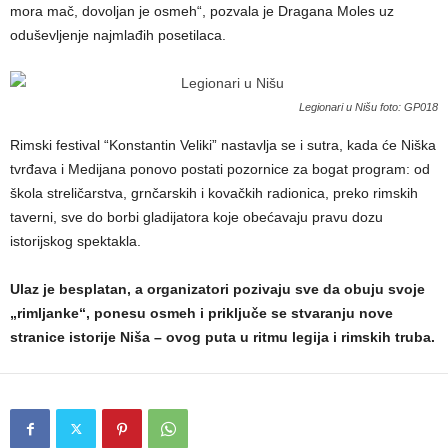
mora mač, dovoljan je osmeh“, pozvala je Dragana Moles uz
oduševljenje najmlađih posetilaca.
Legionari u Nišu foto: GP018
Rimski festival “Konstantin Veliki” nastavlja se i sutra, kada će Niška
tvrđava i Medijana ponovo postati pozornice za bogat program: od
škola streličarstva, grnčarskih i kovačkih radionica, preko rimskih
taverni, sve do borbi gladijatora koje obećavaju pravu dozu
istorijskog spektakla.
Ulaz je besplatan, a organizatori pozivaju sve da obuju svoje
„rimljanke“, ponesu osmeh i priključe se stvaranju nove
stranice istorije Niša – ovog puta u ritmu legija i rimskih truba.