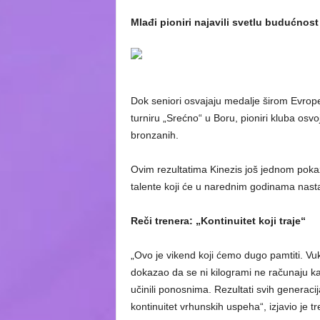
Mlađi pioniri najavili svetlu budućnost
Dok seniori osvajaju medalje širom Evro
turniru „Srećno“ u Boru, pioniri kluba osvoj
bronzanih.
Ovim rezultatima Kinezis još jednom poka
talente koji će u narednim godinama nasta
Reči trenera: „Kontinuitet koji traje“
„Ovo je vikend koji ćemo dugo pamtiti. V
dokazao da se ni kilogrami ne računaju k
učinili ponosnima. Rezultati svih generaci
kontinuitet vrhunskih uspeha“, izjavio je 