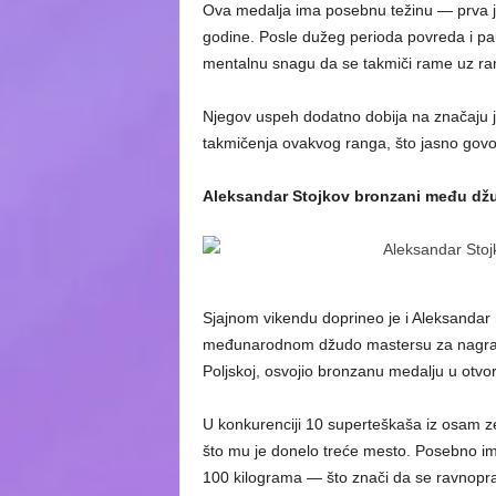
Ova medalja ima posebnu težinu — prva je
godine. Posle dužeg perioda povreda i pau
mentalnu snagu da se takmiči rame uz ram
Njegov uspeh dodatno dobija na značaju je
takmičenja ovakvog ranga, što jasno govor
Aleksandar Stojkov bronzani među dž
Sjajnom vikendu doprineo je i Aleksandar S
međunarodnom džudo mastersu za nagrad
Poljskoj, osvojio bronzanu medalju u otvore
U konkurenciji 10 superteškaša iz osam zem
što mu je donelo treće mesto. Posebno imp
100 kilograma — što znači da se ravnoprav