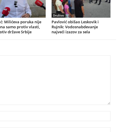
Društvo
ć: Milićeva poruka nije
Pavlović obišao Leskovik i
a samo protiv vlasti,
Rujnik: Vodosnabdevanje
rotiv države Srbije
najveći izazov za sela