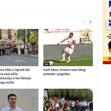
Niš
na SNS-a ispred GO
Isah Abas: Srećan sam zbog
a zatražila
pobede i pogotka
ntaciju o korišćenju
og vozila