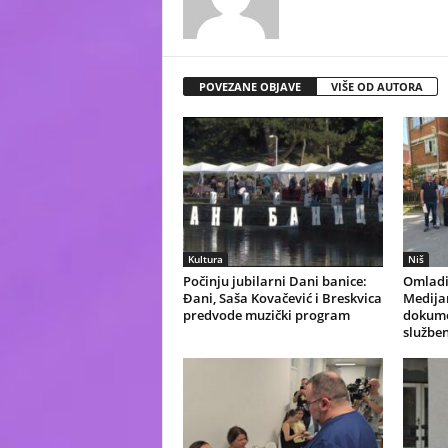
POVEZANE OBJAVE
VIŠE OD AUTORA
Kultura
Niš
Počinju jubilarni Dani banice:
Omladi
Đani, Saša Kovačević i Breskvica
Medijan
predvode muzički program
dokume
služben