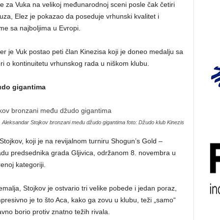
 za Vuka na velikoj međunarodnoj sceni posle čak četiri
za, Elez je pokazao da poseduje vrhunski kvalitet i
e sa najboljima u Evropi.
r je Vuk postao peti član Kinezisa koji je doneo medalju sa
i o kontinuitetu vrhunskog rada u niškom klubu.
udo gigantima
Aleksandar Stojkov bronzani među džudo gigantima foto: Džudo klub Kinezis
tojkov, koji je na revijalnom turniru Shogun’s Gold –
u predsednika grada Gljivica, održanom 8. novembra u
noj kategoriji.
alja, Stojkov je ostvario tri velike pobede i jedan poraz,
resivno je to što Aca, kako ga zovu u klubu, teži „samo“
no borio protiv znatno težih rivala.