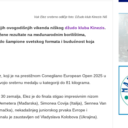
Vuk Elez srebrno odličje foto: Džudo klub Kinezis Niš
nijih ovogodišnjih vikenda niškog
džudo kluba Kinezis
.
žene rezultate na međunarodnim borilištima,
udo šampione svetskog formata i budućnost koja
ez, koji je na prestižnom Conegliano European Open 2025 u
svojio srebrnu medalju u kategoriji do 81 kilograma.
 30 zemalja, Elez je do finala stigao impresivnim nizom
metera (Mađarska), Simonea Covija (Italija), Sennea Van
mačka), nekadašnjeg juniorskog prvaka Evrope i
nalu je zaustavljen od Vladyslava Kolobova (Ukrajina).