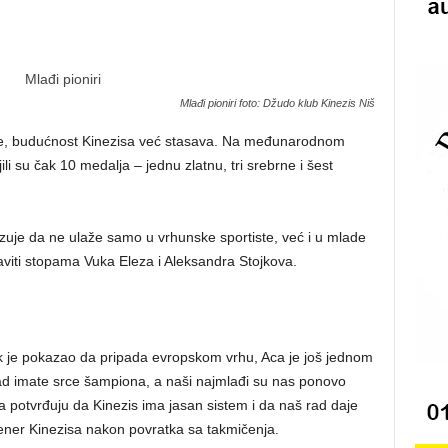
Mlađi pioniri foto: Džudo klub Kinezis Niš
pe, budućnost Kinezisa već stasava. Na međunarodnom
ili su čak 10 medalja – jednu zlatnu, tri srebrne i šest
zuje da ne ulaže samo u vrhunske sportiste, već i u mlade
viti stopama Vuka Eleza i Aleksandra Stojkova.
uk je pokazao da pripada evropskom vrhu, Aca je još jednom
ad imate srce šampiona, a naši najmlađi su nas ponovo
ja potvrđuju da Kinezis ima jasan sistem i da naš rad daje
trener Kinezisa nakon povratka sa takmičenja.