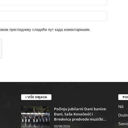
 у овом прегледнику следећи пут када коментаришем.
I VIŠE OBJAVA
PO
Niš
Počinju jubilarni Dani banice:
Đani, Saša Kovačević i
Društ
Breskvica predvode muzički...
Servi
05/08/2026