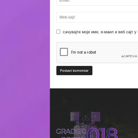
сачувајте моје име, е-маил и веб сајт