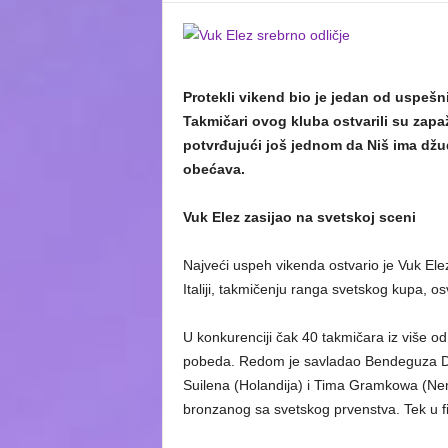
Protekli vikend bio je jedan od uspeš
Takmičari ovog kluba ostvarili su zapa
potvrđujući još jednom da Niš ima dž
obećava.
Vuk Elez zasijao na svetskoj sceni
Najveći uspeh vikenda ostvario je Vuk El
Italiji, takmičenju ranga svetskog kupa, o
U konkurenciji čak 40 takmičara iz više od
pobeda. Redom je savladao Bendeguza De
Suilena (Holandija) i Tima Gramkowa (Ne
bronzanog sa svetskog prvenstva. Tek u fi