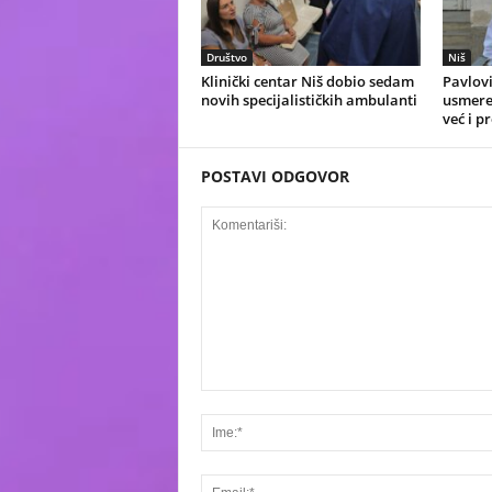
Društvo
Niš
Klinički centar Niš dobio sedam
Pavlovi
novih specijalističkih ambulanti
usmeren
već i p
POSTAVI ODGOVOR