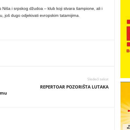
Niša i srpskog džudoa – klub koji stvara šampione, ali i
du, još dugo odjekivati evropskim tatamijima.
Sledeći tekst
REPERTOAR POZORIŠTA LUTAKA
Domu