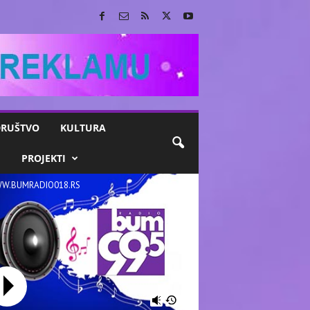
RUŠTVO
KULTURA
M
PROJEKTI
W.BUMRADIO018.RS