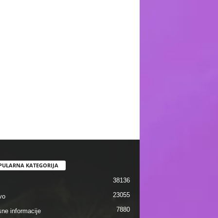
PULARNA KATEGORIJA
38136
23055
vo
7880
sne informacije