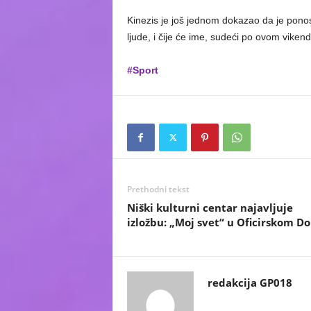
Kinezis je još jednom dokazao da je ponos 
ljude, i čije će ime, sudeći po ovom viken
#Sport
Prethodni tekst
Niški kulturni centar najavljuje
izložbu: „Moj svet“ u Oficirskom 
redakcija GP018