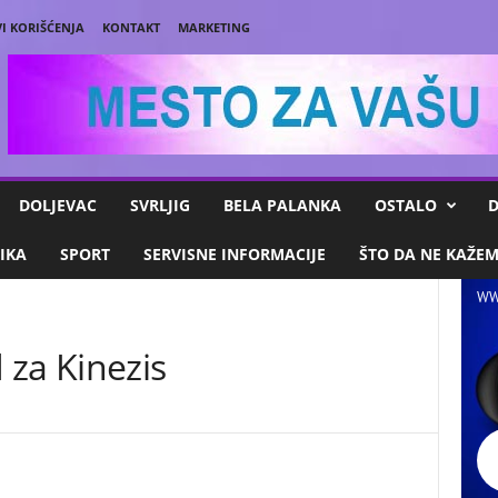
I KORIŠĆENJA
KONTAKT
MARKETING
DOLJEVAC
SVRLJIG
BELA PALANKA
OSTALO
D
IKA
SPORT
SERVISNE INFORMACIJE
ŠTO DA NE KAŽE
WW
 za Kinezis