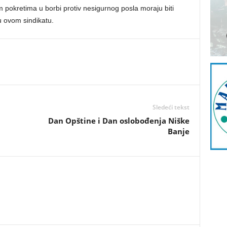
m pokretima u borbi protiv nesigurnog posla moraju biti
u ovom sindikatu.
Sledeći tekst
Dаn Opštine i Dаn oslobođenjа Niške
Bаnje