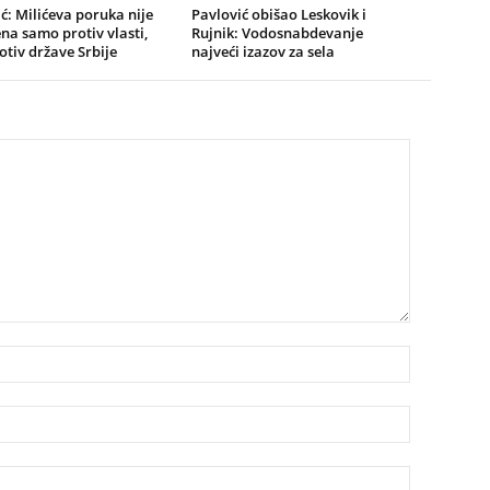
ć: Milićeva poruka nije
Pavlović obišao Leskovik i
a samo protiv vlasti,
Rujnik: Vodosnabdevanje
rotiv države Srbije
najveći izazov za sela