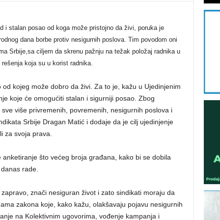
 i stalan posao od koga može pristojno da živi, poruka je
rodnog dana borbe protiv nesigurnih poslova. Tim povodom oni
ima Srbije,sa ciljem da skrenu pažnju na težak položaj radnika u
rešenja koja su u korist radnika.
od kojeg može dobro da živi. Za to je, kažu u Ujedinjenim
e koje će omogućiti stalan i sigurniji posao. Zbog
biji sve više privremenih, povremenih, nesigurnih poslova i
dikata Srbije Dragan Matić i dodaje da je cilj ujedinjenje
li za svoja prava.
ste anketiranje što većeg broja građana, kako bi se dobila
 danas rade.
zapravo, znači nesiguran život i zato sindikati moraju da
rmama zakona koje, kako kažu, olakšavaju pojavu nesigurnih
iranje na Kolektivnim ugovorima, vođenje kampanja i