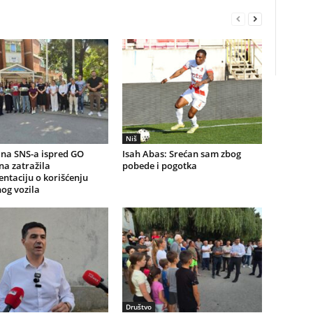
Niš
na SNS-a ispred GO
Isah Abas: Srećan sam zbog
a zatražila
pobede i pogotka
ntaciju o korišćenju
og vozila
Društvo