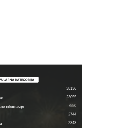
PULARNA KATEGORIJA
38136
23055
vo
7880
sne informacije
2744
2343
ra