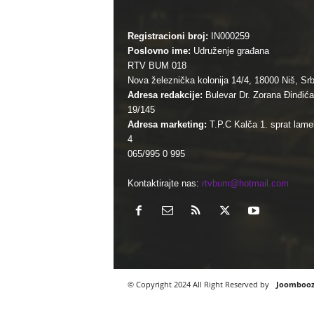
Registracioni broj:
IN000259
Poslovno ime:
Udruženje građana
RTV BUM 018
Nova železnička kolonija 14/4, 18000 Niš, Srb
Adresa redakcije:
Bulevar Dr. Zorana Đinđića
19/145
Adresa marketing:
T.P.C Kalča 1. sprat lamel
4
065/995 0 995
Kontaktirajte nas:
rtvbum@hotmail.com
© Copyright 2024 All Right Reserved by
Joomboo