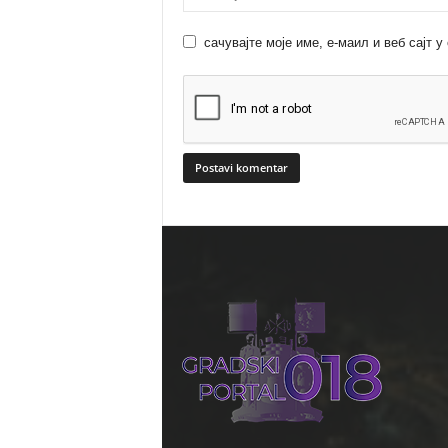
сачувајте моје име, е-маил и веб сајт