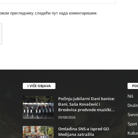
 у овом прегледнику следећи пут када коментаришем.
I VIŠE OBJAVA
PO
Niš
Počinju jubilarni Dani banice:
Đani, Saša Kovačević i
Društ
Breskvica predvode muzički...
Servi
05/08/2026
Sport
Omladina SNS-a ispred GO
Kultu
Medijana zatražila