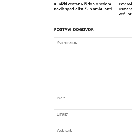
Klinički centar Niš dobio sedam
Pavlovi
novih specijalističkih ambulanti
usmeren
već i p
POSTAVI ODGOVOR