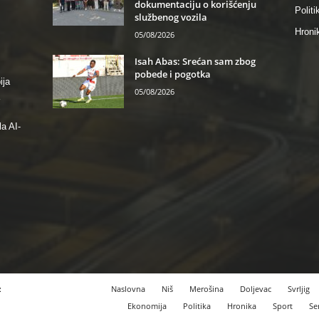
dokumentaciju o korišćenju
Politi
službenog vozila
Hroni
05/08/2026
Isah Abas: Srećan sam zbog
pobede i pogotka
ija
05/08/2026
a AI-
z
Naslovna
Niš
Merošina
Doljevac
Svrljig
Ekonomija
Politika
Hronika
Sport
Se