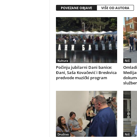
POVEZANE OBJAVE
VIŠE OD AUTORA
Kultura
Niš
Počinju jubilarni Dani banice:
Omladi
Đani, Saša Kovačević i Breskvica
Medijan
predvode muzički program
dokume
služben
Društvo
Niš