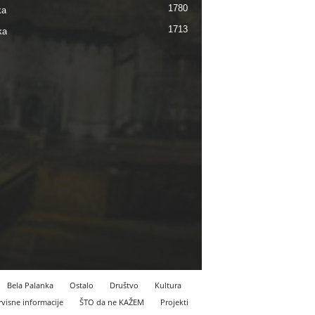
1780
ka
1713
ka
Bela Palanka
Ostalo
Društvo
Kultura
rvisne informacije
ŠTO da ne KAŽEM
Projekti