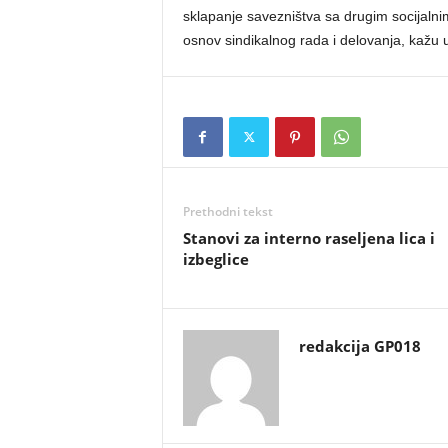
sklapanje savezništva sa drugim socijalni
osnov sindikalnog rada i delovanja, kažu 
Prethodni tekst
Stanovi za interno raseljena lica i
izbeglice
redakcija GP018