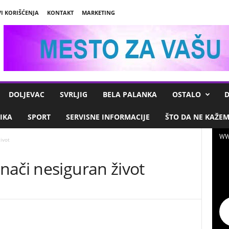
I KORIŠĆENJA
KONTAKT
MARKETING
DOLJEVAC
SVRLJIG
BELA PALANKA
OSTALO
D
IKA
SPORT
SERVISNE INFORMACIJE
ŠTO DA NE KAŽE
WW
ivot
nači nesiguran život