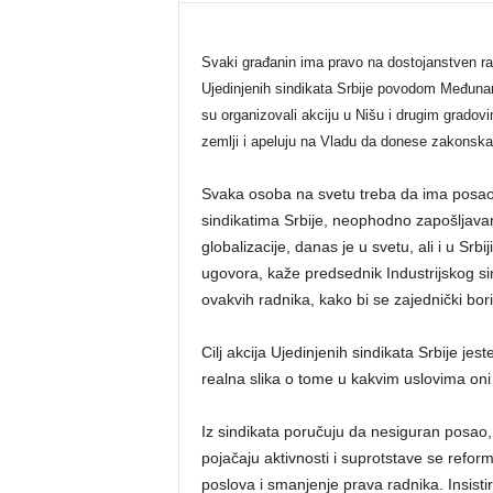
Svaki građanin ima pravo na dostojanstven rad
Ujedinjenih sindikata Srbije povodom Međuna
su organizovali akciju u Nišu i drugim gradov
zemlji i apeluju na Vladu da donese zakonska 
Svaka osoba na svetu treba da ima posao 
sindikatima Srbije, neophodno zapošljavanj
globalizacije, danas je u svetu, ali i u Sr
ugovora, kaže predsednik Industrijskog sin
ovakvih radnika, kako bi se zajednički bori
Cilj akcija Ujedinjenih sindikata Srbije je
realna slika o tome u kakvim uslovima oni
Iz sindikata poručuju da nesiguran posao, 
pojačaju aktivnosti i suprotstave se refo
poslova i smanjenje prava radnika. Insist