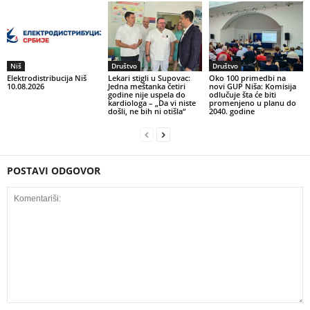
Niš
Društvo
Društvo
Elektrodistribucija Niš
Lekari stigli u Supovac:
Oko 100 primedbi na
10.08.2026
Jedna meštanka četiri
novi GUP Niša: Komisija
godine nije uspela do
odlučuje šta će biti
kardiologa – „Da vi niste
promenjeno u planu do
došli, ne bih ni otišla“
2040. godine
POSTAVI ODGOVOR