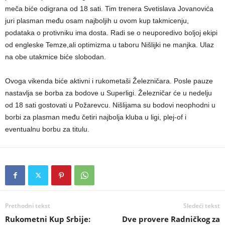
meča biće odigrana od 18 sati.
Tim trenera Svetislava Jovanovića
juri plasman među osam najboljih u ovom kup takmicenju,
podataka o protivniku ima dosta. Radi se o neuporedivo boljoj ekipi
od engleske Temze,ali optimizma u taboru Nišlijki ne manjka. Ulaz
na obe utakmice biće slobodan.
Ovoga vikenda biće aktivni i rukometaši Železničara. Posle pauze
nastavlja se borba za bodove u Superligi. Železničar će u nedelju
od 18 sati gostovati u Požarevcu. Nišlijama su bodovi neophodni u
borbi za plasman među četiri najbolja kluba u ligi, plej-of i
eventualnu borbu za titulu.
Prethodni tekst
Sledeći tekst
Rukometni Kup Srbije:
Dve provere Radničkog za