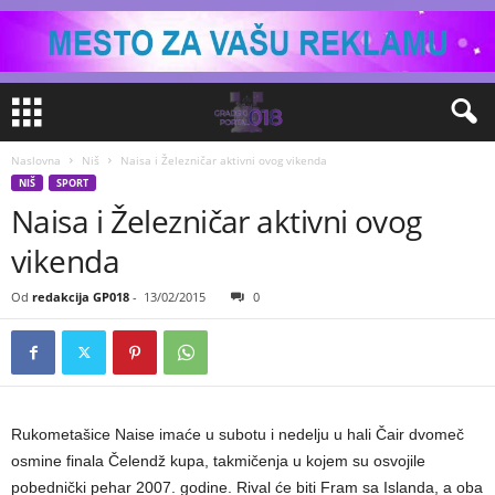
Naslovna
Niš
Naisa i Železničar aktivni ovog vikenda
NIŠ
SPORT
Naisa i Železničar aktivni ovog
vikenda
Od
redakcija GP018
-
13/02/2015
0
Rukometašice Naise imaće u subotu i nedelju u hali Čair dvomeč
osmine finala Čelendž kupa, takmičenja u kojem su osvojile
pobednički pehar 2007. godine. Rival će biti Fram sa Islanda, a oba