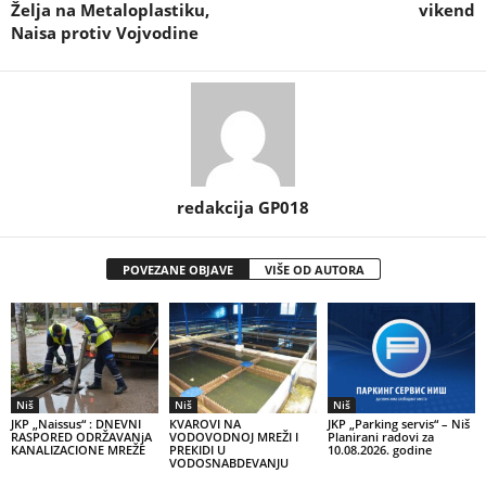
Želja na Metaloplastiku,
vikend
Naisa protiv Vojvodine
redakcija GP018
POVEZANE OBJAVE
VIŠE OD AUTORA
Niš
Niš
Niš
JKP „Naissus“ : DNEVNI
КVAROVI NA
JKP „Parking servis“ – Niš
RASPORED ODRŽAVANjA
VODOVODNOJ MREŽI I
Planirani radovi za
KANALIZACIONE MREŽE
PREКIDI U
10.08.2026. godine
VODOSNABDEVANJU