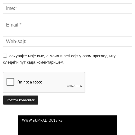
сачувајте моје име, е-маил и веб сајт у овом прегледнику
следећи пут када коментаришем.
WWW.BUMRADIO018.RS