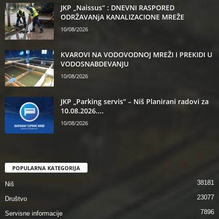
JKP „Naissus“ : DNEVNI RASPORED
ODRŽAVANjA KANALIZACIONE MREŽE
10/08/2026
КVAROVI NA VODOVODNOJ MREŽI I PREКIDI U
VODOSNABDEVANJU
10/08/2026
JKP „Parking servis“ – Niš Planirani radovi za
10.08.2026....
10/08/2026
POPULARNA KATEGORIJA
38181
Niš
23077
Društvo
7896
Servisne informacije