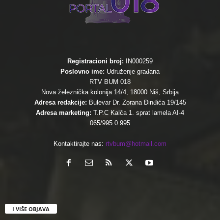
Registracioni broj:
IN000259
Poslovno ime:
Udruženje građana
RTV BUM 018
Nova železnička kolonija 14/4, 18000 Niš, Srbija
Adresa redakcije:
Bulevar Dr. Zorana Đinđića 19/145
Adresa marketing:
T.P.C Kalča 1. sprat lamela AI-4
065/995 0 995
Kontaktirajte nas:
rtvbum@hotmail.com
I VIŠE OBJAVA