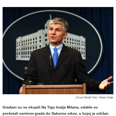
Zoran Đinđić foto: Vlada Srbije
Građani su se okupili Na Trgu kralja Milana, odakle su
prošetali centrom grada do Saborne crkve, u kojoj je održan