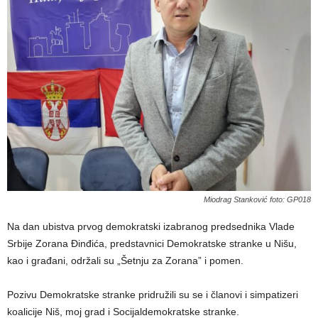
Miodrag Stanković foto: GP018
Na dan ubistva prvog demokratski izabranog predsednika Vlade
Srbije Zorana Đinđića, predstavnici Demokratske stranke u Nišu,
kao i građani, održali su „Šetnju za Zorana” i pomen.
Pozivu Demokratske stranke pridružili su se i članovi i simpatizeri
koalicije Niš, moj grad i Socijaldemokratske stranke.