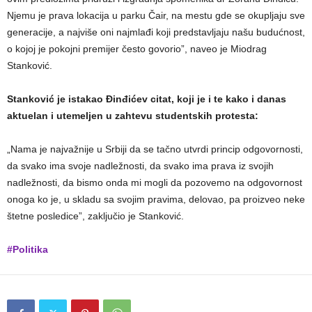
Njemu je prava lokacija u parku Čair, na mestu gde se okupljaju sve
generacije, a najviše oni najmlađi koji predstavljaju našu budućnost,
o kojoj je pokojni premijer često govorio”, naveo je Miodrag
Stanković.
Stanković je istakao Đinđićev citat, koji je i te kako i danas
aktuelan i utemeljen u zahtevu studentskih protesta:
„Nama je najvažnije u Srbiji da se tačno utvrdi princip odgovornosti,
da svako ima svoje nadležnosti, da svako ima prava iz svojih
nadležnosti, da bismo onda mi mogli da pozovemo na odgovornost
onoga ko je, u skladu sa svojim pravima, delovao, pa proizveo neke
štetne posledice”, zaključio je Stanković.
#Politika