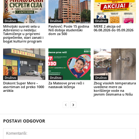
Društvo
Društvo
Društvo
Miholjski susreti sela u
Pavlović: Posle 15 godina
MERE 2 akcija od
Azbresnici u nedelju:
Niš dobija studentski
06.08.2026 do 05.09.2026
Takmičenje u pripremi
dom za 500
potpečenke, stari zanati i
bogat kulturni program
Društvo
Društvo
Društvo
Diskont Super Mere –
Za Mateove prve reči i
Zbog visokih temperatura
asortiman od preko 1000
nastavak lečenja
uvedene mere za
artikla
korišćenje vode na
javnim česmama u Nišu
POSTAVI ODGOVOR