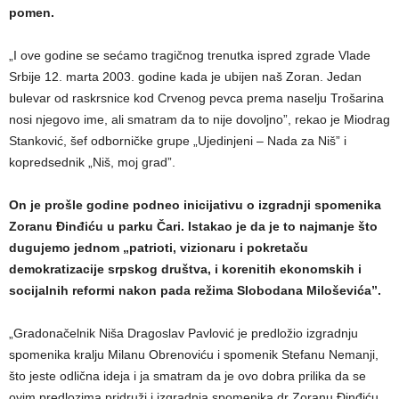
pomen.
„I ove godine se sećamo tragičnog trenutka ispred zgrade Vlade
Srbije 12. marta 2003. godine kada je ubijen naš Zoran. Jedan
bulevar od raskrsnice kod Crvenog pevca prema naselju Trošarina
nosi njegovo ime, ali smatram da to nije dovoljno”, rekao je Miodrag
Stanković, šef odborničke grupe „Ujedinjeni – Nada za Niš” i
kopredsednik „Niš, moj grad”.
On je prošle godine podneo inicijativu o izgradnji spomenika
Zoranu Đinđiću u parku Čari. Istakao je da je to najmanje što
dugujemo jednom „patrioti, vizionaru i pokretaču
demokratizacije srpskog društva, i korenitih ekonomskih i
socijalnih reformi nakon pada režima Slobodana Miloševića”.
„Gradonačelnik Niša Dragoslav Pavlović je predložio izgradnju
spomenika kralju Milanu Obrenoviću i spomenik Stefanu Nemanji,
što jeste odlična ideja i ja smatram da je ovo dobra prilika da se
ovim predlozima pridruži i izgradnja spomenika dr Zoranu Đinđiću.