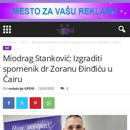
Naslovna
Niš
Miodrag Stanković: Izgraditi spomenik dr Zoranu Đinđiću u Čairu
NIŠ
Miodrag Stanković: Izgraditi
spomenik dr Zoranu Đinđiću u
Čairu
Od
redakcija GP018
-
12/03/2025
0