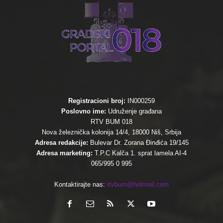
Registracioni broj:
IN000259
Poslovno ime:
Udruženje građana
RTV BUM 018
Nova železnička kolonija 14/4, 18000 Niš, Srbija
Adresa redakcije:
Bulevar Dr. Zorana Đinđića 19/145
Adresa marketing:
T.P.C Kalča 1. sprat lamela AI-4
065/995 0 995
Kontaktirajte nas:
rtvbum@hotmail.com