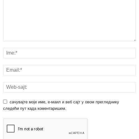
сачувајте моје име, е-маил и веб сајт у овом прегледнику
следећи пут када коментаришем.