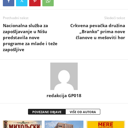
Prethodni tekst
Sledeći tekst
Nacionalna služba za
Crkvena pevačka družina
zapošljavanje u Nišu
„Branko” prima nove
predstavila nove
članove u mešoviti hor
programe za mlade i teže
zapošljive
redakcija GP018
POVEZANE OBJAVE
VIŠE OD AUTORA