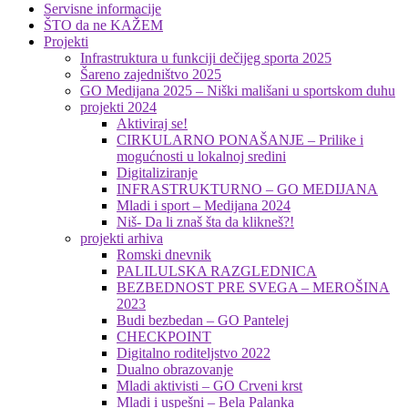
Servisne informacije
ŠTO da ne KAŽEM
Projekti
Infrastruktura u funkciji dečijeg sporta 2025
Šareno zajedništvo 2025
GO Medijana 2025 – Niški mališani u sportskom duhu
projekti 2024
Aktiviraj se!
CIRKULARNO PONAŠANJE – Prilike i
mogućnosti u lokalnoj sredini
Digitaliziranje
INFRASTRUKTURNO – GO MEDIJANA
Mladi i sport – Medijana 2024
Niš- Da li znaš šta da klikneš?!
projekti arhiva
Romski dnevnik
PALILULSKA RAZGLEDNICA
BEZBEDNOST PRE SVEGA – MEROŠINA
2023
Budi bezbedan – GO Pantelej
CHECKPOINT
Digitalno roditeljstvo 2022
Dualno obrazovanje
Mladi aktivisti – GO Crveni krst
Mladi i uspešni – Bela Palanka