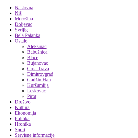
Naslovna
Niš
Merošina
Doljevac
Svrljig
Bela Palanka
Ostalo
Aleksinac
Babušnica
Blace
Bujanovac
Crna Trava
Dimitrovgrad
Gadžin Han
Kuršumlija
Leskovac
Pirot
Društvo
Kultura
Ekonomija
Politika
Hronika
Sport
Servisne informacije