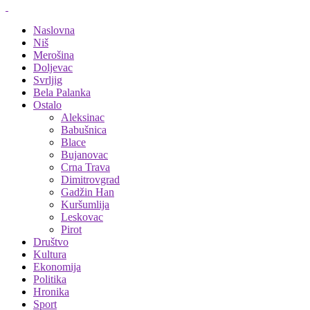
Naslovna
Niš
Merošina
Doljevac
Svrljig
Bela Palanka
Ostalo
Aleksinac
Babušnica
Blace
Bujanovac
Crna Trava
Dimitrovgrad
Gadžin Han
Kuršumlija
Leskovac
Pirot
Društvo
Kultura
Ekonomija
Politika
Hronika
Sport