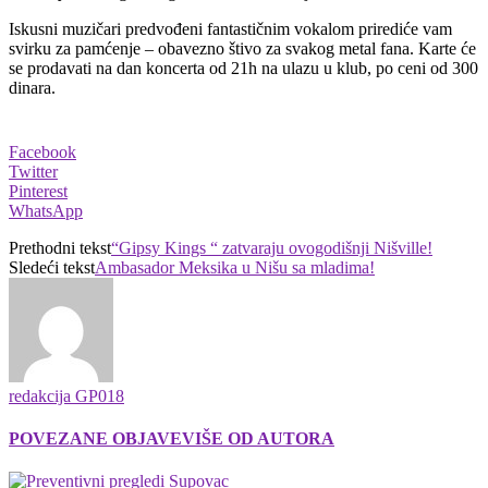
Iskusni muzičari predvođeni fantastičnim vokalom prirediće vam
svirku za pamćenje – obavezno štivo za svakog metal fana. Karte će
se prodavati na dan koncerta od 21h na ulazu u klub, po ceni od 300
dinara.
Facebook
Twitter
Pinterest
WhatsApp
Prethodni tekst
“Gipsy Kings “ zatvaraju ovogodišnji Nišville!
Sledeći tekst
Ambasador Meksika u Nišu sa mladima!
redakcija GP018
POVEZANE OBJAVE
VIŠE OD AUTORA