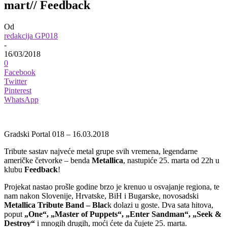
mart// Feedback
Od
redakcija GP018
-
16/03/2018
0
Facebook
Twitter
Pinterest
WhatsApp
Gradski Portal 018 – 16.03.2018
Tribute sastav najveće metal grupe svih vremena, legendarne
američke četvorke – benda
Metallica
, nastupiće 25. marta od 22h u
klubu
Feedback
!
Projekat nastao prošle godine brzo je krenuo u osvajanje regiona, te
nam nakon Slovenije, Hrvatske, BiH i Bugarske, novosadski
Metallica Tribute Band – Blac
k dolazi u goste. Dva sata hitova,
poput
„One“, „Master of Puppets“, „Enter Sandman“, „Seek &
Destroy“
i mnogih drugih, moći ćete da čujete 25. marta.