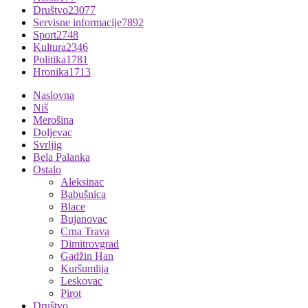
Društvo
23077
Servisne informacije
7892
Sport
2748
Kultura
2346
Politika
1781
Hronika
1713
Naslovna
Niš
Merošina
Doljevac
Svrljig
Bela Palanka
Ostalo
Aleksinac
Babušnica
Blace
Bujanovac
Crna Trava
Dimitrovgrad
Gadžin Han
Kuršumlija
Leskovac
Pirot
Društvo