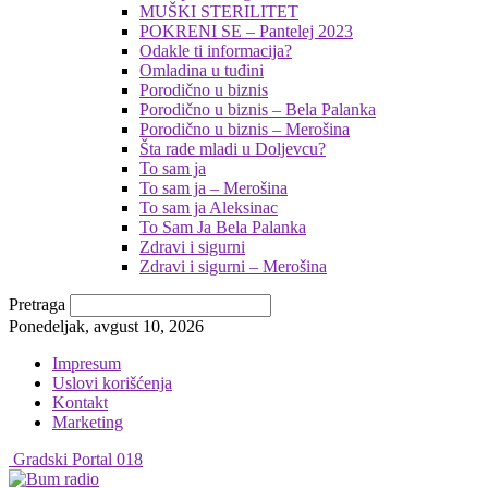
MUŠKI STERILITET
POKRENI SE – Pantelej 2023
Odakle ti informacija?
Omladina u tuđini
Porodično u biznis
Porodično u biznis – Bela Palanka
Porodično u biznis – Merošina
Šta rade mladi u Doljevcu?
To sam ja
To sam ja – Merošina
To sam ja Aleksinac
To Sam Ja Bela Palanka
Zdravi i sigurni
Zdravi i sigurni – Merošina
Pretraga
Ponedeljak, avgust 10, 2026
Impresum
Uslovi korišćenja
Kontakt
Marketing
Gradski Portal 018