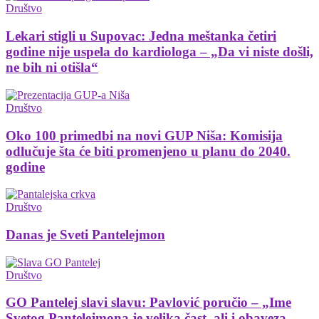
Društvo
Lekari stigli u Supovac: Jedna meštanka četiri
godine nije uspela do kardiologa – „Da vi niste došli,
ne bih ni otišla“
Društvo
Oko 100 primedbi na novi GUP Niša: Komisija
odlučuje šta će biti promenjeno u planu do 2040.
godine
Društvo
Danas je Sveti Pantelejmon
Društvo
GO Pantelej slavi slavu: Pavlović poručio – „Ime
Svetog Pantelejmona je velika čast, ali i obaveza