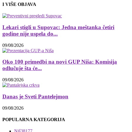
I VIŠE OBJAVA
Lekari stigli u Supovac: Jedna meštanka četiri
godine nije uspela do...
09/08/2026
Oko 100 primedbi na novi GUP Niša: Komisija
odlučuje šta će...
09/08/2026
Danas je Sveti Pantelejmon
09/08/2026
POPULARNA KATEGORIJA
Niš
38177