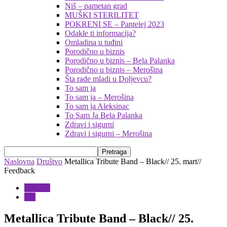
Niš – pametan grad
MUŠKI STERILITET
POKRENI SE – Pantelej 2023
Odakle ti informacija?
Omladina u tuđini
Porodično u biznis
Porodično u biznis – Bela Palanka
Porodično u biznis – Merošina
Šta rade mladi u Doljevcu?
To sam ja
To sam ja – Merošina
To sam ja Aleksinac
To Sam Ja Bela Palanka
Zdravi i sigurni
Zdravi i sigurni – Merošina
Naslovna
Društvo
Metallica Tribute Band – Black// 25. mart//
Feedback
Društvo
Niš
Metallica Tribute Band – Black// 25.