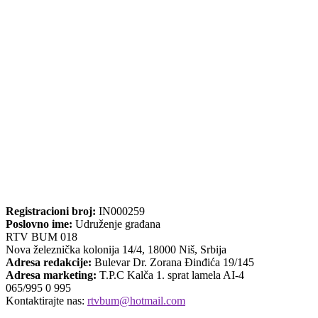
Registracioni broj:
IN000259
Poslovno ime:
Udruženje građana
RTV BUM 018
Nova železnička kolonija 14/4, 18000 Niš, Srbija
Adresa redakcije:
Bulevar Dr. Zorana Đinđića 19/145
Adresa marketing:
T.P.C Kalča 1. sprat lamela AI-4
065/995 0 995
Kontaktirajte nas:
rtvbum@hotmail.com