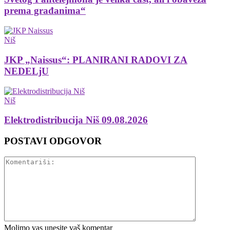
prema građanima“
Niš
JKP „Naissus“: PLANIRANI RADOVI ZA
NEDELjU
Niš
Elektrodistribucija Niš 09.08.2026
POSTAVI ODGOVOR
Molimo vas unesite vaš komentar