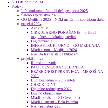
ŠTO da ne KAŽEM
Projekti
Infrastruktura u funkciji dečijeg sporta 2025
Šareno zajedništvo 2025
GO Medijana 2025 – Niški mališani u sportskom duhu
projekti 2024
Aktiviraj se!
CIRKULARNO PONAŠANJE – Prilike i
mogućnosti u lokalnoj sredini
Digitaliziranje
INFRASTRUKTURNO – GO MEDIJANA
Mladi i sport – Medijana 2024
Niš- Da li znaš šta da klikneš?!
projekti arhiva
Romski dnevnik
PALILULSKA RAZGLEDNICA
BEZBEDNOST PRE SVEGA – MEROŠINA
2023
Budi bezbedan – GO Pantelej
CHECKPOINT
Digitalno roditeljstvo 2022
Dualno obrazovanje
Mladi aktivisti – GO Crveni krst
Mladi i uspešni – Bela Palanka
Niš – pametan grad