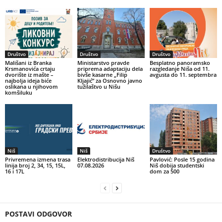
Društvo
Društvo
Društvo
Mališani iz Branka
Ministarstvo pravde
Besplatno panoramsko
Krsmanovića crtaju
priprema adaptaciju dela
razgledanje Niša od 11.
dvorište iz mašte –
bivše kasarne „Filip
avgusta do 11. septembra
najbolja ideja biće
Kljajić” za Osnovno javno
oslikana u njihovom
tužilaštvo u Nišu
komšiluku
Niš
Niš
Društvo
Privremena izmena trasa
Elektrodistribucija Niš
Pavlović: Posle 15 godina
linija broj 2, 34, 15, 15L,
07.08.2026
Niš dobija studentski
16 i 17L
dom za 500
POSTAVI ODGOVOR