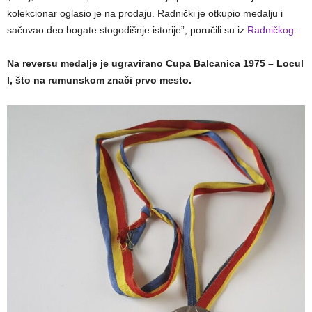
kolekcionar oglasio je na prodaju. Radnički je otkupio medalju i
sačuvao deo bogate stogodišnje istorije”, poručili su iz
Radničkog
.
Na reversu medalje je ugravirano Cupa Balcanica 1975 – Locul
I, što na rumunskom znači prvo mesto.