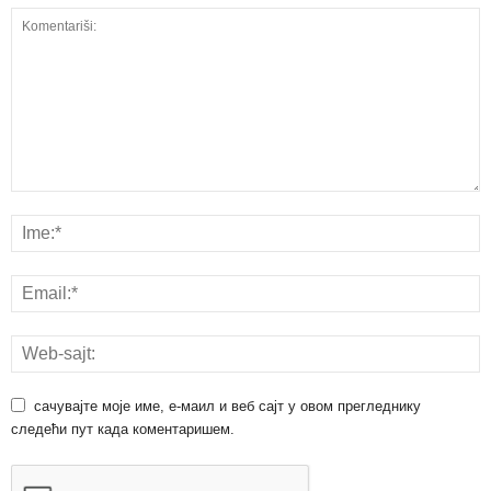
сачувајте моје име, е-маил и веб сајт у овом прегледнику
следећи пут када коментаришем.