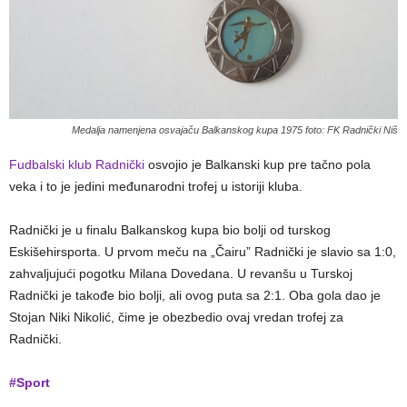
Medalja namenjena osvajaču Balkanskog kupa 1975 foto: FK Radnički Niš
Fudbalski klub Radnički
osvojio je Balkanski kup pre tačno pola
veka i to je jedini međunarodni trofej u istoriji kluba.
Radnički je u finalu Balkanskog kupa bio bolji od turskog
Eskišehirsporta. U prvom meču na „Čairu” Radnički je slavio sa 1:0,
zahvaljujući pogotku Milana Dovedana. U revanšu u Turskoj
Radnički je takođe bio bolji, ali ovog puta sa 2:1. Oba gola dao je
Stojan Niki Nikolić, čime je obezbedio ovaj vredan trofej za
Radnički.
#Sport