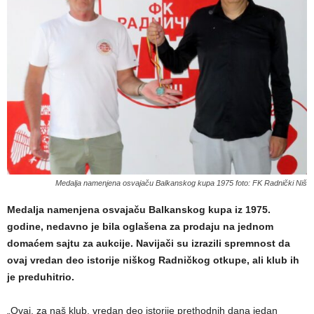
Medalja namenjena osvajaču Balkanskog kupa 1975 foto: FK Radnički Niš
Medalja namenjena osvajaču Balkanskog kupa iz 1975.
godine, nedavno je bila oglašena za prodaju na jednom
domaćem sajtu za aukcije. Navijači su izrazili spremnost da
ovaj vredan deo istorije niškog Radničkog otkupe, ali klub ih
je preduhitrio.
„Ovaj, za naš klub, vredan deo istorije prethodnih dana jedan