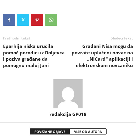
Prethodni tekst
Sledeći tekst
Eparhija niška uručila
Građani Niša mogu da
pomoć porodici iz Doljevca
povrate uplaćeni novac na
i poziva građane da
„NiCard“ aplikaciji i
pomognu maloj Jani
elektronskom novčaniku
redakcija GP018
POVEZANE OBJAVE
VIŠE OD AUTORA