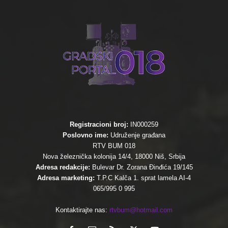
Registracioni broj:
IN000259
Poslovno ime:
Udruženje građana
RTV BUM 018
Nova železnička kolonija 14/4, 18000 Niš, Srbija
Adresa redakcije:
Bulevar Dr. Zorana Đinđića 19/145
Adresa marketing:
T.P.C Kalča 1. sprat lamela AI-4
065/995 0 995
Kontaktirajte nas:
rtvbum@hotmail.com