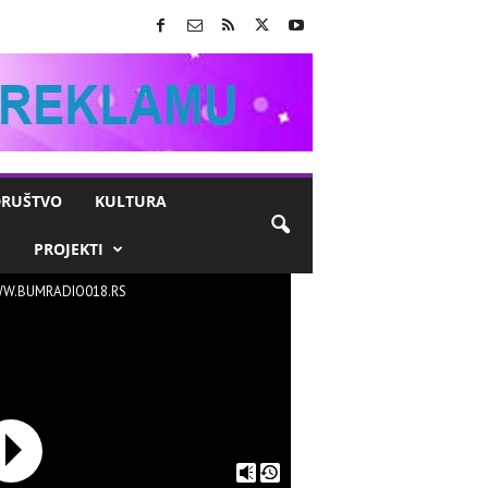
RUŠTVO
KULTURA
M
PROJEKTI
W.BUMRADIO018.RS