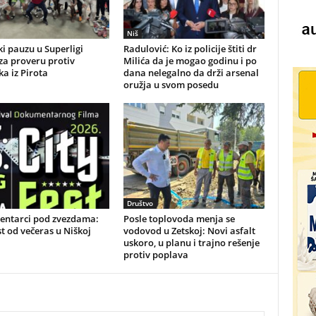
Niš
i pauzu u Superligi
Radulović: Ko iz policije štiti dr
 za proveru protiv
Milića da je mogao godinu i po
a iz Pirota
dana nelegalno da drži arsenal
oružja u svom posedu
Društvo
ntarci pod zvezdama:
Posle toplovoda menja se
st od večeras u Niškoj
vodovod u Zetskoj: Novi asfalt
uskoro, u planu i trajno rešenje
protiv poplava