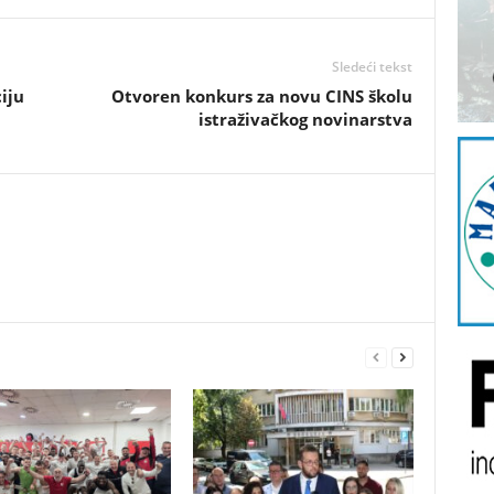
Sledeći tekst
iju
Otvoren konkurs za novu CINS školu
istraživačkog novinarstva