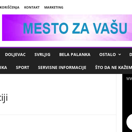
 KORIŠĆENJA
KONTAKT
MARKETING
DOLJEVAC
SVRLJIG
BELA PALANKA
OSTALO
D
IKA
SPORT
SERVISNE INFORMACIJE
ŠTO DA NE KAŽE
WW
ji