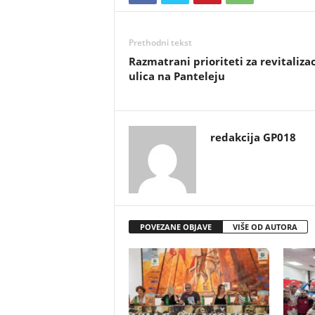
Prethodni tekst
Razmatrani prioriteti za revitalizac
ulica na Panteleju
redakcija GP018
POVEZANE OBJAVE
VIŠE OD AUTORA