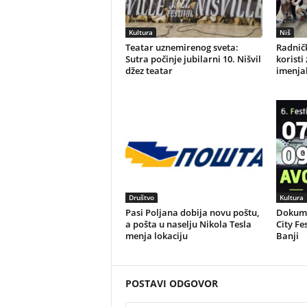
Kultura
Niš
Teatar uznemirenog sveta:
Radničk
Sutra počinje jubilarni 10. Nišvil
koristi
džez teatar
imenjak
Društvo
Kultura
Pasi Poljana dobija novu poštu,
Dokume
a pošta u naselju Nikola Tesla
City Fe
menja lokaciju
Banji
POSTAVI ODGOVOR