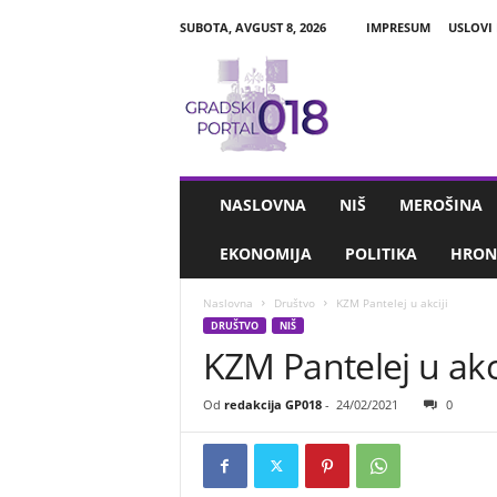
SUBOTA, AVGUST 8, 2026
IMPRESUM
USLOVI
G
r
a
d
s
k
i
NASLOVNA
NIŠ
MEROŠINA
P
o
EKONOMIJA
POLITIKA
HRON
r
t
Naslovna
Društvo
KZM Pantelej u akciji
a
DRUŠTVO
NIŠ
l
KZM Pantelej u akci
0
1
8
Od
redakcija GP018
-
24/02/2021
0