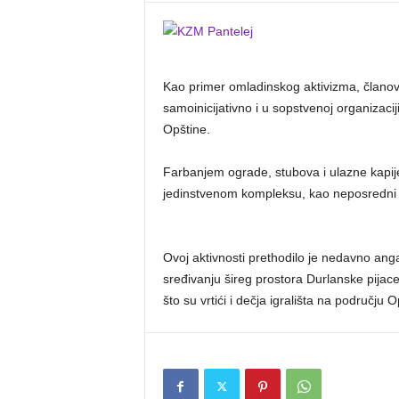
Kao primer omladinskog aktivizma, članov
samoinicijativno i u sopstvenoj organizacij
Opštine.
Farbanjem ograde, stubova i ulazne kapij
jedinstvenom kompleksu, kao neposredni 
Ovoj aktivnosti prethodilo je nedavno a
sređivanju šireg prostora Durlanske pijace
što su vrtići i dečja igrališta na području 