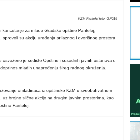
KZM Pantelej foto: GP018
i kancelarije za mlade Gradske opštine Pantelej,
i, sproveli su akciju uređenja prilaznog i dvorišnog prostora
e osveženo je sedište Opštine i susednih javnih ustanova u
doprinos mladih unapređenju šireg radnog okruženja.
ngažovanje omladinaca iz opštinske KZM u sveobuhvatnom
, uz brojne slične akcije na drugim javnim prostorima, kao
Opštine Pantelej.