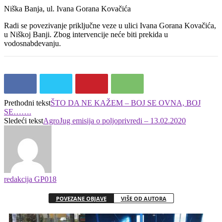
Niška Banja, ul. Ivana Gorana Kovačića
Radi se povezivanje priključne veze u ulici Ivana Gorana Kovačića,
u Niškoj Banji. Zbog intervencije neće biti prekida u
vodosnabdevanju.
Prethodni tekst
ŠTO DA NE KAŽEM – BOJ SE OVNA, BOJ
SE…….
Sledeći tekst
AgroJug emisija o poljoprivredi – 13.02.2020
redakcija GP018
POVEZANE OBJAVE
VIŠE OD AUTORA