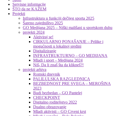
Servisne informacije
ŠTO da ne KAŽEM
Projekti
Infrastruktura u funkciji dečijeg sporta 2025
Šareno zajedništvo 2025
GO Medijana 2025 – Niški mališani u sportskom duhu
projekti 2024
Aktiviraj se!
CIRKULARNO PONAŠANJE – Prilike i
mogućnosti u lokalnoj sredini
Digitaliziranje
INFRASTRUKTURNO – GO MEDIJANA
Mladi i sport – Medijana 2024
Niš- Da li znaš šta da klikneš?!
projekti arhiva
Romski dnevnik
PALILULSKA RAZGLEDNICA
BEZBEDNOST PRE SVEGA – MEROŠINA
2023
Budi bezbedan – GO Pantelej
CHECKPOINT
Digitalno roditeljstvo 2022
Dualno obrazovanje
Mladi aktivisti – GO Crveni krst