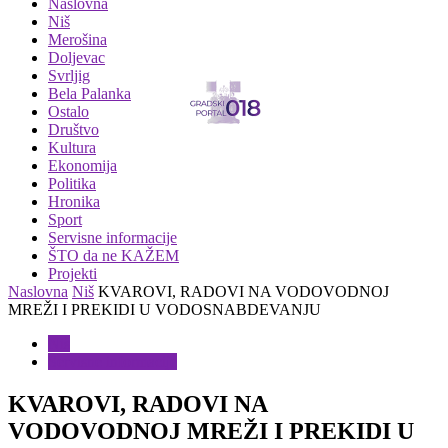
Naslovna
Niš
Merošina
Doljevac
Svrljig
Bela Palanka
Ostalo
Društvo
Kultura
Ekonomija
Politika
Hronika
Sport
Servisne informacije
ŠTO da ne KAŽEM
Projekti
Naslovna
Niš
KVAROVI, RADOVI NA VODOVODNOJ
MREŽI I PREKIDI U VODOSNABDEVANJU
Niš
Servisne informacije
KVAROVI, RADOVI NA
VODOVODNOJ MREŽI I PREKIDI U