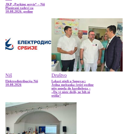
JKP „Parking servis“ – Niš
Planirani radovi za
10.08.2026. godine
Niš
Društvo
Elektrodistribucija Niš
Lekari stigli u Supovac:
10.08.2026
Jedna meštanka četiri godine
nije uspela do kardiologa –
„Da vi niste došli, ne bih ni
otišla“