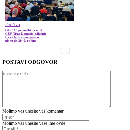
Društvo
Oko 100 primedbi na novi
GUP Niša: Komisija odlučuje
šta će biti promenjeno u
planu do 2040. godine
POSTAVI ODGOVOR
Molimo vas unesite vaš komentar
Molimo vas unesite vaše ime ovde