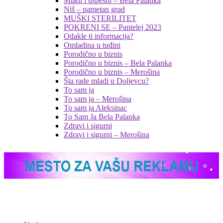
Mladi i uspešni – Bela Palanka
Niš – pametan grad
MUŠKI STERILITET
POKRENI SE – Pantelej 2023
Odakle ti informacija?
Omladina u tuđini
Porodično u biznis
Porodično u biznis – Bela Palanka
Porodično u biznis – Merošina
Šta rade mladi u Doljevcu?
To sam ja
To sam ja – Merošina
To sam ja Aleksinac
To Sam Ja Bela Palanka
Zdravi i sigurni
Zdravi i sigurni – Merošina