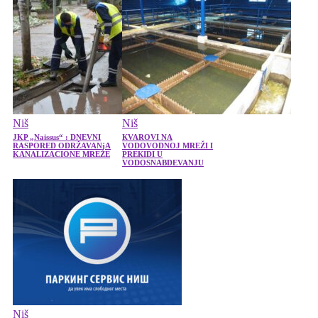
Niš
Niš
JKP „Naissus“ : DNEVNI
КVAROVI NA
RASPORED ODRŽAVANjA
VODOVODNOJ MREŽI I
KANALIZACIONE MREŽE
PREКIDI U
VODOSNABDEVANJU
Niš