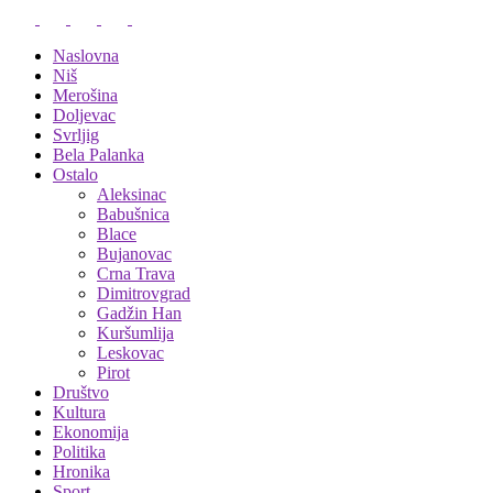
Naslovna
Niš
Merošina
Doljevac
Svrljig
Bela Palanka
Ostalo
Aleksinac
Babušnica
Blace
Bujanovac
Crna Trava
Dimitrovgrad
Gadžin Han
Kuršumlija
Leskovac
Pirot
Društvo
Kultura
Ekonomija
Politika
Hronika
Sport