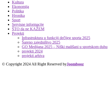
Kultura
Ekonomija
Politika
Hronika
Sport
Servisne informacije
ŠTO da ne KAŽEM
Projekti
Infrastruktura u funkciji dečijeg sporta 2025
Šareno zajedništvo 2025
GO Medijana 2025 – Niški mališani u sportskom duhu
projekti 2024
projekti arhiva
© Copyright 2024 All Right Reserved by
Joombooz