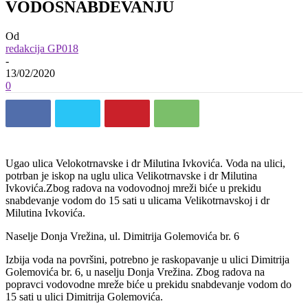
VODOSNABDEVANJU
Od
redakcija GP018
-
13/02/2020
0
Ugao ulica Velokotrnavske i dr Milutina Ivkovića. Voda na ulici,
potrban je iskop na uglu ulica Velikotrnavske i dr Milutina
Ivkovića.Zbog radova na vodovodnoj mreži biće u prekidu
snabdevanje vodom do 15 sati u ulicama Velikotrnavskoj i dr
Milutina Ivkovića.
Naselje Donja Vrežina, ul. Dimitrija Golemovića br. 6
Izbija voda na površini, potrebno je raskopavanje u ulici Dimitrija
Golemovića br. 6, u naselju Donja Vrežina. Zbog radova na
popravci vodovodne mreže biće u prekidu snabdevanje vodom do
15 sati u ulici Dimitrija Golemovića.