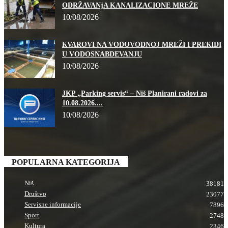
ODRŽAVANjA KANALIZACIONE MREŽE
10/08/2026
КVAROVI NA VODOVODNOJ MREŽI I PREКIDI
U VODOSNABDEVANJU
10/08/2026
JKP „Parking servis“ – Niš Planirani radovi za
10.08.2026....
10/08/2026
POPULARNA KATEGORIJA
Niš
38181
Društvo
23077
Servisne informacije
7896
Sport
2748
Kultura
2346