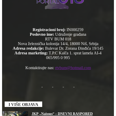
Registracioni broj:
IN000259
Poslovno ime:
Udruženje građana
RTV BUM 018
Nova železnička kolonija 14/4, 18000 Niš, Srbija
Adresa redakcije:
Bulevar Dr. Zorana Đinđića 19/145
Adresa marketing:
T.P.C Kalča 1. sprat lamela AI-4
065/995 0 995
Kontaktirajte nas:
rtvbum@hotmail.com
I VIŠE OBJAVA
JKP „Naissus“ : DNEVNI RASPORED