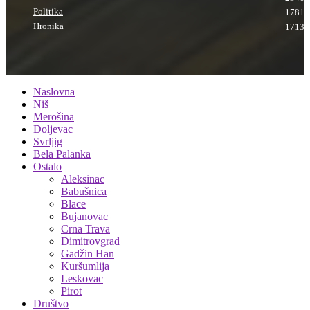
Politika
1781
Hronika
1713
Naslovna
Niš
Merošina
Doljevac
Svrljig
Bela Palanka
Ostalo
Aleksinac
Babušnica
Blace
Bujanovac
Crna Trava
Dimitrovgrad
Gadžin Han
Kuršumlija
Leskovac
Pirot
Društvo