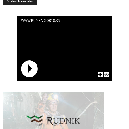
WWW.BUMRADIO018.RS