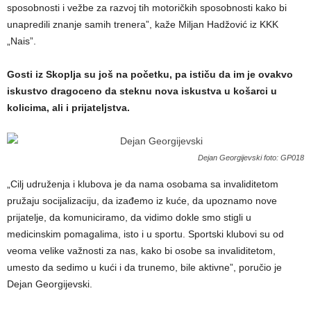
sposobnosti i vežbe za razvoj tih motoričkih sposobnosti kako bi
unapredili znanje samih trenera”, kaže Miljan Hadžović iz KKK
„Nais”.
Gosti iz Skoplja su još na početku, pa ističu da im je ovakvo
iskustvo dragoceno da steknu nova iskustva u košarci u
kolicima, ali i prijateljstva.
Dejan Georgijevski foto: GP018
„Cilj udruženja i klubova je da nama osobama sa invaliditetom
pružaju socijalizaciju, da izađemo iz kuće, da upoznamo nove
prijatelje, da komuniciramo, da vidimo dokle smo stigli u
medicinskim pomagalima, isto i u sportu. Sportski klubovi su od
veoma velike važnosti za nas, kako bi osobe sa invaliditetom,
umesto da sedimo u kući i da trunemo, bile aktivne”, poručio je
Dejan Georgijevski.