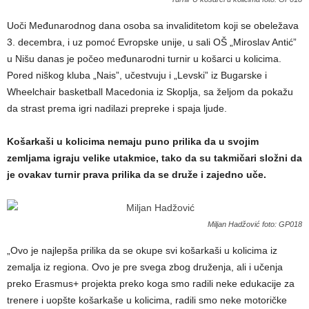
Uoči Međunarodnog dana osoba sa invaliditetom koji se obeležava
3. decembra, i uz pomoć Evropske unije, u sali OŠ „Miroslav Antić”
u Nišu danas je počeo međunarodni turnir u košarci u kolicima.
Pored niškog kluba „Nais”, učestvuju i „Levski” iz Bugarske i
Wheelchair basketball Macedonia iz Skoplja, sa željom da pokažu
da strast prema igri nadilazi prepreke i spaja ljude.
Košarkaši u kolicima nemaju puno prilika da u svojim
zemljama igraju velike utakmice, tako da su takmičari složni da
je ovakav turnir prava prilika da se druže i zajedno uče.
Miljan Hadžović foto: GP018
„Ovo je najlepša prilika da se okupe svi košarkaši u kolicima iz
zemalja iz regiona. Ovo je pre svega zbog druženja, ali i učenja
preko Erasmus+ projekta preko koga smo radili neke edukacije za
trenere i uopšte košarkaše u kolicima, radili smo neke motoričke