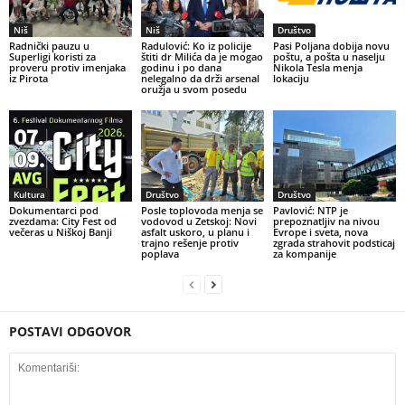
Niš
Niš
Društvo
Radnički pauzu u
Radulović: Ko iz policije
Pasi Poljana dobija novu
Superligi koristi za
štiti dr Milića da je mogao
poštu, a pošta u naselju
proveru protiv imenjaka
godinu i po dana
Nikola Tesla menja
iz Pirota
nelegalno da drži arsenal
lokaciju
oružja u svom posedu
Kultura
Društvo
Društvo
Dokumentarci pod
Posle toplovoda menja se
Pavlović: NTP je
zvezdama: City Fest od
vodovod u Zetskoj: Novi
prepoznatljiv na nivou
večeras u Niškoj Banji
asfalt uskoro, u planu i
Evrope i sveta, nova
trajno rešenje protiv
zgrada strahovit podsticaj
poplava
za kompanije
POSTAVI ODGOVOR