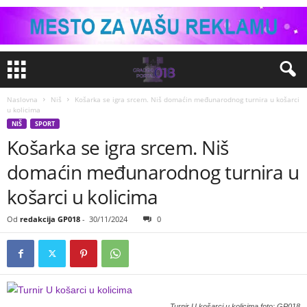
Naslovna
Niš
Košarka se igra srcem. Niš domaćin međunarodnog turnira u košarci
u kolicima
NIŠ
SPORT
Košarka se igra srcem. Niš
domaćin međunarodnog turnira u
košarci u kolicima
Od
redakcija GP018
-
30/11/2024
0
Turnir U košarci u kolicima foto: GP018