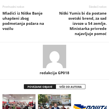
Prethodni tekst
Sledeći tekst
Mladići iz Niške Banje
Niški Yumis bi da postane
uhapšeni zbog
svetski brend, za sad
podmetanja požara na
izvoze u 54 zemlje.
vozilu
Ministarka privrede
najavljuje pomoć
redakcija GP018
POVEZANE OBJAVE
VIŠE OD AUTORA