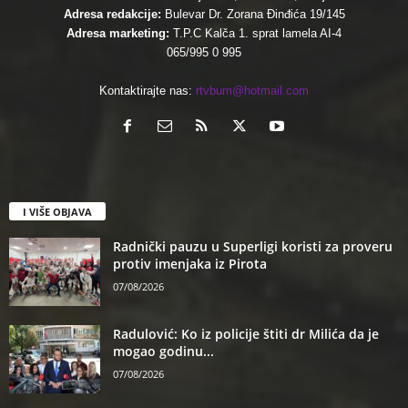
Adresa redakcije:
Bulevar Dr. Zorana Đinđića 19/145
Adresa marketing:
T.P.C Kalča 1. sprat lamela AI-4
065/995 0 995
Kontaktirajte nas:
rtvbum@hotmail.com
I VIŠE OBJAVA
Radnički pauzu u Superligi koristi za proveru
protiv imenjaka iz Pirota
07/08/2026
Radulović: Ko iz policije štiti dr Milića da je
mogao godinu...
07/08/2026