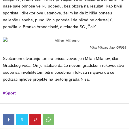
naše sale odnose veliku pobedu, bez obzira na rezultat. Kao bivši
sportista i direktor ove ustanove, želim im da iz Niša ponesu
najlepše uspehe, puno ličnih pobeda i da nikad ne odustaju”,
poručila je Branka Aranđelović, direktorka SC „Čair”.
Milan Milanov foto: GP018
Svečanom otvaranju turnira prisustvovao je i Milan Milanov, član
Gradskog veća. On je istakao da će novom gradskom rukovodstvo
osobe sa invaliditetom biti u posebnom fokusu i najavio da će
podržati njihove projekte na teritoriji grada Niša.
#Sport