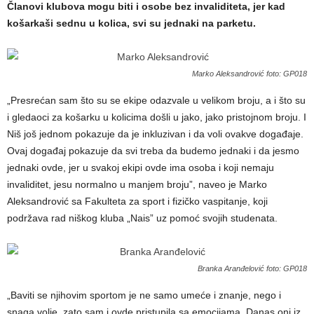
Članovi klubova mogu biti i osobe bez invaliditeta, jer kad
košarkaši sednu u kolica, svi su jednaki na parketu.
Marko Aleksandrović foto: GP018
„Presrećan sam što su se ekipe odazvale u velikom broju, a i što su
i gledaoci za košarku u kolicima došli u jako, jako pristojnom broju. I
Niš još jednom pokazuje da je inkluzivan i da voli ovakve događaje.
Ovaj događaj pokazuje da svi treba da budemo jednaki i da jesmo
jednaki ovde, jer u svakoj ekipi ovde ima osoba i koji nemaju
invaliditet, jesu normalno u manjem broju”, naveo je Marko
Aleksandrović sa Fakulteta za sport i fizičko vaspitanje, koji
podržava rad niškog kluba „Nais” uz pomoć svojih studenata.
Branka Aranđelović foto: GP018
„Baviti se njihovim sportom je ne samo umeće i znanje, nego i
snaga volje, zato sam i ovde pristupila sa emocijama. Danas oni iz