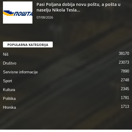
Pasi Poljana dobija novu poštu, a pošta u
naselju Nikola Tesla...
07/08/2026
POPULARNA KATEGORIJA
38170
Niš
23073
Društvo
7890
Servisne informacije
2748
Sport
2345
Kultura
1781
Politika
1713
Hronika