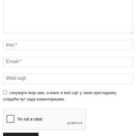
сачувајте моје име, е-маил и веб сајт у овом прегледнику
следећи пут када коментаришем.