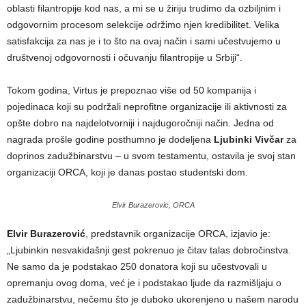
oblasti filantropije kod nas, a mi se u žiriju trudimo da ozbiljnim i
odgovornim procesom selekcije održimo njen kredibilitet. Velika
satisfakcija za nas je i to što na ovaj način i sami učestvujemo u
društvenoj odgovornosti i očuvanju filantropije u Srbiji“.
Tokom godina, Virtus je prepoznao više od 50 kompanija i
pojedinaca koji su podržali neprofitne organizacije ili aktivnosti za
opšte dobro na najdelotvorniji i najdugoročniji način. Jedna od
nagrada prošle godine posthumno je dodeljena
Ljubinki Vivčar
za
doprinos zadužbinarstvu – u svom testamentu, ostavila je svoj stan
organizaciji ORCA, koji je danas postao studentski dom.
Elvir Burazerovic, ORCA
Elvir Burazerović
, predstavnik organizacije ORCA, izjavio je:
„Ljubinkin nesvakidašnji gest pokrenuo je čitav talas dobročinstva.
Ne samo da je podstakao 250 donatora koji su učestvovali u
opremanju ovog doma, već je i podstakao ljude da razmišljaju o
zadužbinarstvu, nečemu što je duboko ukorenjeno u našem narodu