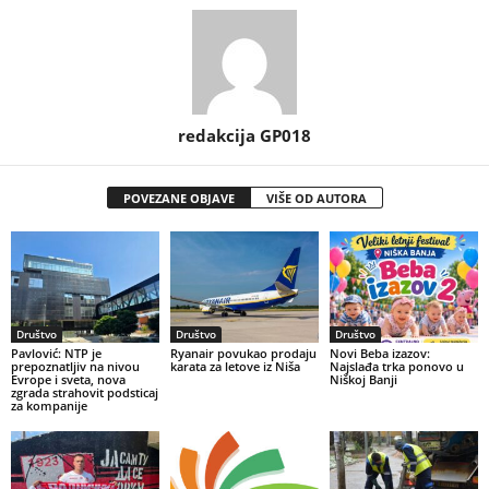
redakcija GP018
POVEZANE OBJAVE
VIŠE OD AUTORA
Društvo
Društvo
Društvo
Pavlović: NTP je
Ryanair povukao prodaju
Novi Beba izazov:
prepoznatljiv na nivou
karata za letove iz Niša
Najslađa trka ponovo u
Evrope i sveta, nova
Niškoj Banji
zgrada strahovit podsticaj
za kompanije