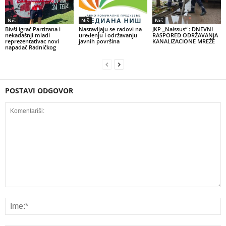
Niš
Niš
Niš
Bivši igrač Partizana i
Nastavljaju se radovi na
JKP „Naissus“ : DNEVNI
nekadašnji mladi
uređenju i održavanju
RASPORED ODRŽAVANjA
reprezentativac novi
javnih površina
KANALIZACIONE MREŽE
napadač Radničkog
POSTAVI ODGOVOR