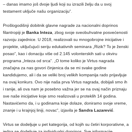
– danas imamo još dvoje ljudi koji su izrazili želju da u svoj
testament uključe našu organizaciju“.
Prošlogodišnji dobitnik glavne nagrade za nacionalni doprinos
filantropiji je
Banka Inteza
, zbog svoje sveobuhvatne posvećenosti
razvoju zajednice. U 2018, realizovali su mnogobrojne inicijative i
projekte, uključujući seriju edukativnih seminara „Rizik? To je ženski
posao“, kao i donaciju više od 2.145 volonterskih sati u okviru
programa „Inteza od srca“. „O tome koliko je Virtus nagrada
značajna za nas govori činjenica da se mi svake godine
kandidujemo, ali i da se veliki broj velikih kompanija rado prijavljuje
na ovaj konkurs. Ovo nije naša prva Virtus nagrada, dobijali smo ih
i ranije, ali ova nam je posebno važna jer se na ovaj način priznaju
sve naše inicijative koje smo realizovali u proteklih 14 godina.
Nastavićemo da, i u godinama koje dolaze, doniramo svoje vreme,
znanje i u krajnjoj liniji, novac“, izjavila je
Sandra Lazarević
.
Virtus se dodeljuje u pet kategorija, od kojih su četiri korporativne, a
jedna se dodeljuje za individualni doprinos. Sve informacije