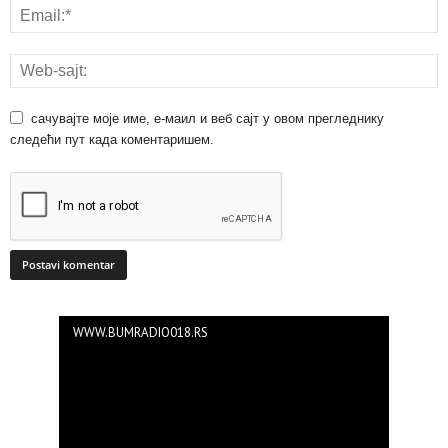
сачувајте моје име, е-маил и веб сајт у овом прегледнику
следећи пут када коментаришем.
WWW.BUMRADIO018.RS