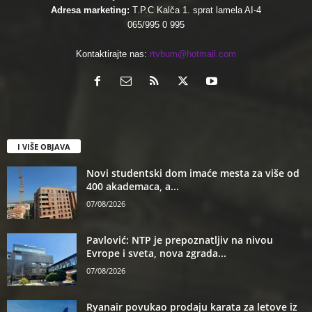
Adresa marketing:
T.P.C Kalča 1. sprat lamela AI-4
065/995 0 995
Kontaktirajte nas:
rtvbum@hotmail.com
I VIŠE OBJAVA
Novi studentski dom imaće mesta za više od
400 akademaca, a...
07/08/2026
Pavlović: NTP je prepoznatljiv na nivou
Evrope i sveta, nova zgrada...
07/08/2026
Ryanair povukao prodaju karata za letove iz