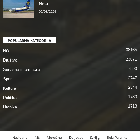
Niša
07/08/2026
POPULARNA KATEGORIJA
38165
Niš
23071
Društvo
7890
Servisne informacije
2747
Sport
2344
Kultura
1780
Politika
1713
Hronika
Naslovna
Niš
Merošina
Doljevac
Svrljig
Bela Palanka