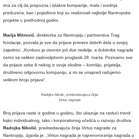
ima za cilj da prepozna i istakne kompanije, mala i srednja
preduzeća, kao i pojedince koji su realizovali najbolje filantropske
projekte u prethodnoj godini.
Marija Mitrović
, direktorka za filantropiju i partnerstva Trag
fondacije, pozvala je sve da prijave primere dobrih dela u svojoj
zajednici. „Konkurs je otvoren još dve nedelje, a dobitnike nagrade
ćemo sa velikim zadovoljstvom proglasiti 28. marta. Pozivamo sve
da prijave sebe ili nekog iz svoje okoline – komšiju, prijatelja,
društveno odgovornu kompaniju, a mi se unapred radujemo
velikom broju prijava“.
Radojka Nikolic, predsedavajuca žirija
Virtus nagrade
Broj prijava raste iz godine u godinu, što ukazuje na rastući trend
kako individualnog, tako i korporativnog učešća u razvoju društva.
Radojka Nikolić
, predsedavajuća žirija Virtus nagrade za
filantropiju, izjavila je: „Virtus nagrada je najrenomiranija nagrada u