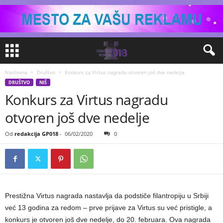
Naslovna
Društvo
Konkurs za Virtus nagradu otvoren još dve nedelje
DRUŠTVO
NIŠ
Konkurs za Virtus nagradu
otvoren još dve nedelje
Od
redakcija GP018
-
06/02/2020
0
Prestižna Virtus nagrada nastavlja da podstiče filantropiju u Srbiji
već 13 godina za redom – prve prijave za Virtus su već pristigle, a
konkurs je otvoren još dve nedelje, do 20. februara. Ova nagrada