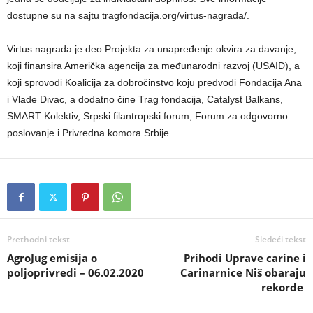
dostupne su na sajtu tragfondacija.org/virtus-nagrada/.
Virtus nagrada je deo Projekta za unapređenje okvira za davanje,
koji finansira Američka agencija za međunarodni razvoj (USAID), a
koji sprovodi Koalicija za dobročinstvo koju predvodi Fondacija Ana
i Vlade Divac, a dodatno čine Trag fondacija, Catalyst Balkans,
SMART Kolektiv, Srpski filantropski forum, Forum za odgovorno
poslovanje i Privredna komora Srbije.
Prethodni tekst
Sledeći tekst
AgroJug emisija o
Prihodi Uprave carine i
poljoprivredi – 06.02.2020
Carinarnice Niš obaraju
rekorde