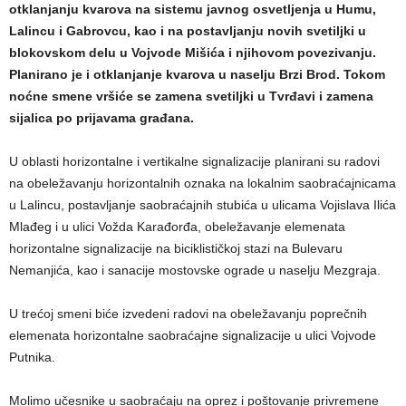
otklanjanju kvarova na sistemu javnog osvetljenja u Humu,
Lalincu i Gabrovcu, kao i na postavljanju novih svetiljki u
blokovskom delu u Vojvode Mišića i njihovom povezivanju.
Planirano je i otklanjanje kvarova u naselju Brzi Brod. Tokom
noćne smene vršiće se zamena svetiljki u Tvrđavi i zamena
sijalica po prijavama građana.
U oblasti horizontalne i vertikalne signalizacije planirani su radovi
na obeležavanju horizontalnih oznaka na lokalnim saobraćajnicama
u Lalincu, postavljanje saobraćajnih stubića u ulicama Vojislava Ilića
Mlađeg i u ulici Vožda Karađorđa, obeležavanje elemenata
horizontalne signalizacije na biciklističkoj stazi na Bulevaru
Nemanjića, kao i sanacije mostovske ograde u naselju Mezgraja.
U trećoj smeni biće izvedeni radovi na obeležavanju poprečnih
elemenata horizontalne saobraćajne signalizacije u ulici Vojvode
Putnika.
Molimo učesnike u saobraćaju na oprez i poštovanje privremene