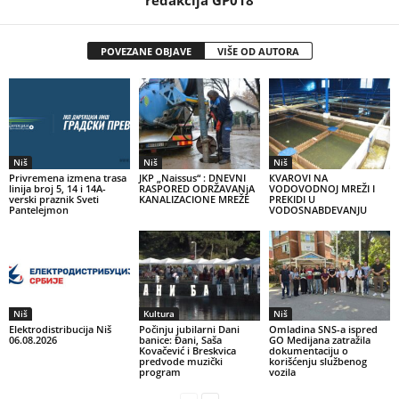
redakcija GP018
POVEZANE OBJAVE
VIŠE OD AUTORA
Niš
Niš
Niš
Privremena izmena trasa
JKP „Naissus“ : DNEVNI
КVAROVI NA
linija broj 5, 14 i 14A-
RASPORED ODRŽAVANjA
VODOVODNOJ MREŽI I
verski praznik Sveti
KANALIZACIONE MREŽE
PREКIDI U
Pantelejmon
VODOSNABDEVANJU
Niš
Kultura
Niš
Elektrodistribucija Niš
Počinju jubilarni Dani
Omladina SNS-a ispred
06.08.2026
banice: Đani, Saša
GO Medijana zatražila
Kovačević i Breskvica
dokumentaciju o
predvode muzički
korišćenju službenog
program
vozila