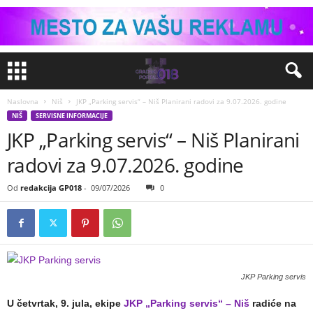
Naslovna
Niš
JKP „Parking servis“ – Niš Planirani radovi za 9.07.2026. godine
NIŠ
SERVISNE INFORMACIJE
JKP „Parking servis“ – Niš Planirani
radovi za 9.07.2026. godine
Od
redakcija GP018
-
09/07/2026
0
JKP Parking servis
U četvrtak, 9. jula, ekipe
JKP „Parking servis“ – Niš
radiće na