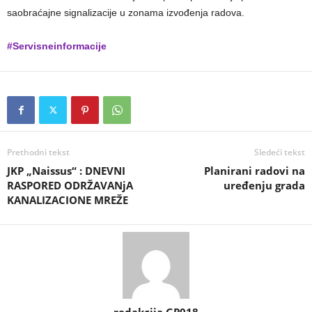
saobraćajne signalizacije u zonama izvođenja radova.
#Servisneinformacije
Prethodni tekst
Sledeći tekst
JKP „Naissus“ : DNEVNI
Planirani radovi na
RASPORED ODRŽAVANjA
uređenju grada
KANALIZACIONE MREŽE