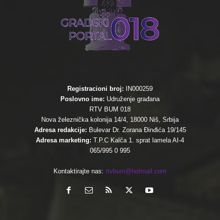
Registracioni broj:
IN000259
Poslovno ime:
Udruženje građana
RTV BUM 018
Nova železnička kolonija 14/4, 18000 Niš, Srbija
Adresa redakcije:
Bulevar Dr. Zorana Đinđića 19/145
Adresa marketing:
T.P.C Kalča 1. sprat lamela AI-4
065/995 0 995
Kontaktirajte nas:
rtvbum@hotmail.com