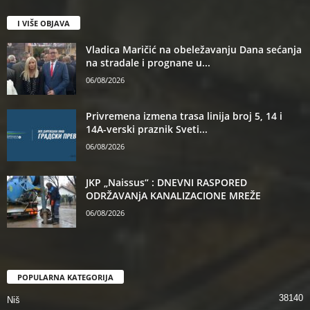
I VIŠE OBJAVA
Vladica Maričić na obeležavanju Dana sećanja
na stradale i prognane u...
06/08/2026
Privremena izmena trasa linija broj 5, 14 i
14A-verski praznik Sveti...
06/08/2026
JKP „Naissus“ : DNEVNI RASPORED
ODRŽAVANjA KANALIZACIONE MREŽE
06/08/2026
POPULARNA KATEGORIJA
38140
Niš