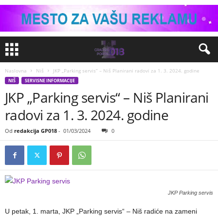
Naslovna
Niš
JKP „Parking servis“ – Niš Planirani radovi za 1. 3. 2024. godine
NIŠ
SERVISNE INFORMACIJE
JKP „Parking servis“ – Niš Planirani
radovi za 1. 3. 2024. godine
Od
redakcija GP018
-
01/03/2024
0
JKP Parking servis
U petak, 1. marta, JKP „Parking servis“ – Niš radiće na zameni