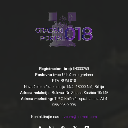
Registracioni broj:
IN000259
Poslovno ime:
Udruženje građana
RTV BUM 018
Nova železnička kolonija 14/4, 18000 Niš, Srbija
Adresa redakcije:
Bulevar Dr. Zorana Đinđića 19/145
Adresa marketing:
T.P.C Kalča 1. sprat lamela AI-4
065/995 0 995
Kontaktirajte nas:
rtvbum@hotmail.com