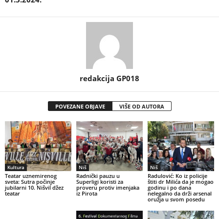
redakcija GP018
POVEZANE OBJAVE
VIŠE OD AUTORA
Kultura
Niš
Niš
Teatar uznemirenog
Radnički pauzu u
Radulović: Ko iz policije
sveta: Sutra počinje
Superligi koristi za
štiti dr Milića da je mogao
jubilarni 10. Nišvil džez
proveru protiv imenjaka
godinu i po dana
teatar
iz Pirota
nelegalno da drži arsenal
oružja u svom posedu