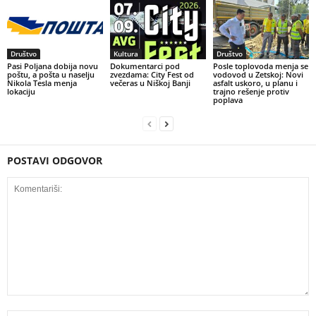
Društvo
Kultura
Društvo
Pasi Poljana dobija novu
Dokumentarci pod
Posle toplovoda menja se
poštu, a pošta u naselju
zvezdama: City Fest od
vodovod u Zetskoj: Novi
Nikola Tesla menja
večeras u Niškoj Banji
asfalt uskoro, u planu i
lokaciju
trajno rešenje protiv
poplava
POSTAVI ODGOVOR