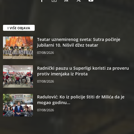
I VIŠE OBJAVA
Teatar uznemirenog sveta: Sutra počinje
jubilarni 10. Nišvil džez teatar
07/08/2026
Radnički pauzu u Superligi koristi za proveru
protiv imenjaka iz Pirota
07/08/2026
Radulović: Ko iz policije štiti dr Milića da je
mogao godinu...
07/08/2026