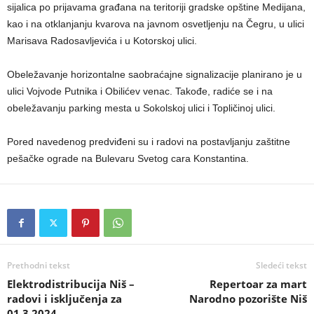
sijalica po prijavama građana na teritoriji gradske opštine Medijana,
kao i na otklanjanju kvarova na javnom osvetljenju na Čegru, u ulici
Marisava Radosavljevića i u Kotorskoj ulici.
Obeležavanje horizontalne saobraćajne signalizacije planirano je u
ulici Vojvode Putnika i Obilićev venac. Takođe, radiće se i na
obeležavanju parking mesta u Sokolskoj ulici i Topličinoj ulici.
Pored navedenog predviđeni su i radovi na postavljanju zaštitne
pešačke ograde na Bulevaru Svetog cara Konstantina.
Prethodni tekst
Sledeći tekst
Elektrodistribucija Niš –
Repertoar za mart
radovi i isključenja za
Narodno pozorište Niš
01.3.2024.