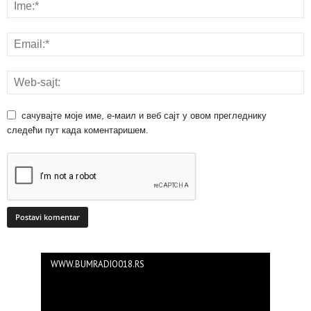
сачувајте моје име, е-маил и веб сајт у овом прегледнику
следећи пут када коментаришем.
WWW.BUMRADIO018.RS