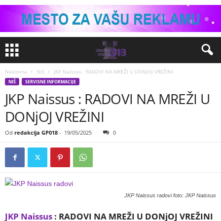
Naslovna
Niš
JKP Naissus : RADOVI NA MREŽI U DONjOJ VREŽINI
NIŠ
SERVISNE INFORMACIJE
JKP Naissus : RADOVI NA MREŽI U
DONjOJ VREŽINI
Od
redakcija GP018
-
19/05/2025
0
JKP Naissus radovi foto: JKP Naissus
JKP Naissus
:
RADOVI NA MREŽI U DONjOJ VREŽINI