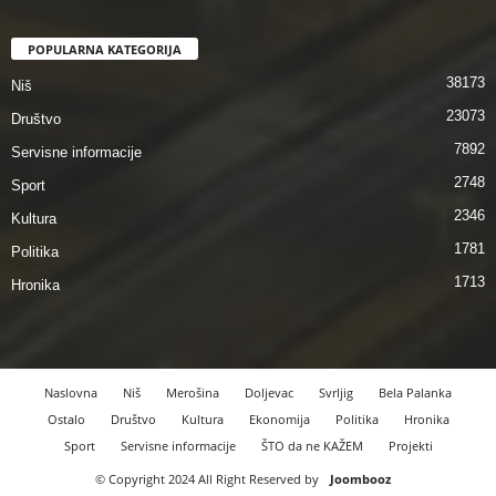
POPULARNA KATEGORIJA
38173
Niš
23073
Društvo
7892
Servisne informacije
2748
Sport
2346
Kultura
1781
Politika
1713
Hronika
Naslovna
Niš
Merošina
Doljevac
Svrljig
Bela Palanka
Ostalo
Društvo
Kultura
Ekonomija
Politika
Hronika
Sport
Servisne informacije
ŠTO da ne KAŽEM
Projekti
© Copyright 2024 All Right Reserved by
Joombooz