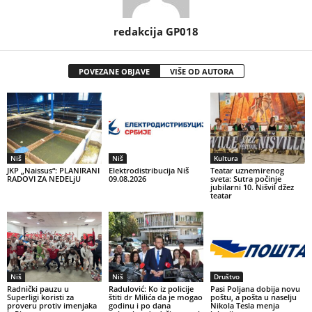
redakcija GP018
POVEZANE OBJAVE
VIŠE OD AUTORA
Niš
Niš
Kultura
JKP „Naissus“: PLANIRANI
Elektrodistribucija Niš
Teatar uznemirenog
RADOVI ZA NEDELjU
09.08.2026
sveta: Sutra počinje
jubilarni 10. Nišvil džez
teatar
Niš
Niš
Društvo
Radnički pauzu u
Radulović: Ko iz policije
Pasi Poljana dobija novu
Superligi koristi za
štiti dr Milića da je mogao
poštu, a pošta u naselju
proveru protiv imenjaka
godinu i po dana
Nikola Tesla menja