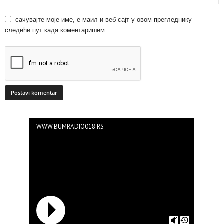
сачувајте моје име, е-маил и веб сајт у овом прегледнику
следећи пут када коментаришем.
WWW.BUMRADIO018.RS