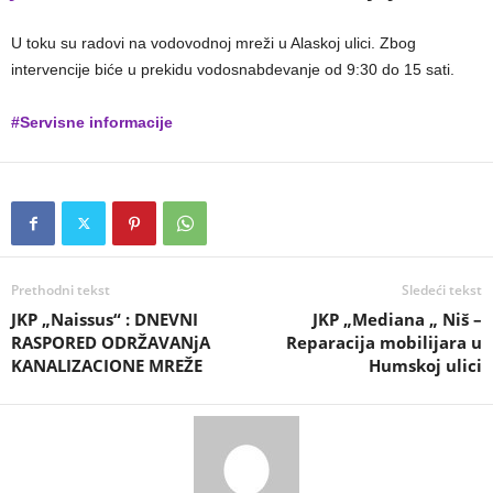
U toku su radovi na vodovodnoj mreži u Alaskoj ulici. Zbog
intervencije biće u prekidu vodosnabdevanje od 9:30 do 15 sati.
#Servisne informacije
Prethodni tekst
Sledeći tekst
JKP „Naissus“ : DNEVNI
JKP „Mediana „ Niš –
RASPORED ODRŽAVANjA
Reparacija mobilijara u
KANALIZACIONE MREŽE
Humskoj ulici