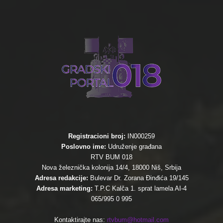
Registracioni broj:
IN000259
Poslovno ime:
Udruženje građana
RTV BUM 018
Nova železnička kolonija 14/4, 18000 Niš, Srbija
Adresa redakcije:
Bulevar Dr. Zorana Đinđića 19/145
Adresa marketing:
T.P.C Kalča 1. sprat lamela AI-4
065/995 0 995
Kontaktirajte nas:
rtvbum@hotmail.com