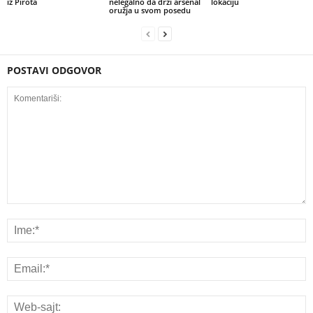
iz Pirota
nelegalno da drži arsenal
lokaciju
oružja u svom posedu
POSTAVI ODGOVOR