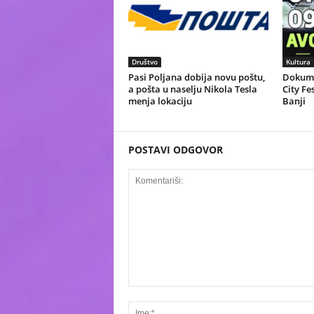
Društvo
Kultura
Pasi Poljana dobija novu poštu,
Dokume
a pošta u naselju Nikola Tesla
City Fe
menja lokaciju
Banji
POSTAVI ODGOVOR