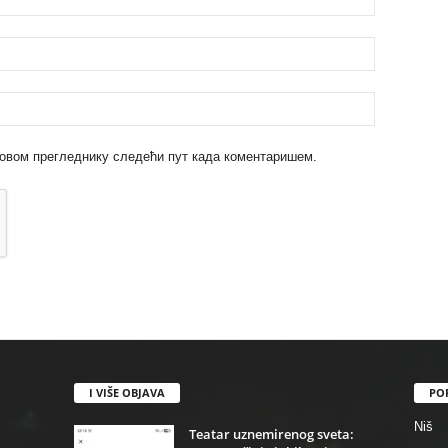
 у овом прегледнику следећи пут када коментаришем.
I VIŠE OBJAVA
PO
Niš
Teatar uznemirenog sveta: