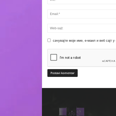
сачувајте моје име, е-маил и веб сајт