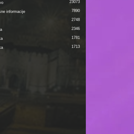
23073
vo
7890
sne informacije
2748
2346
ra
1781
ka
1713
ka