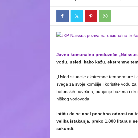
Javno komunalno preduzeće „Naissus
vodu, usled, kako kažu, ekstremne tem
„Usled situacije ekstremne temperature i 
svega za svoje komšije i koristite vodu za
betonskih površina, punjenje bazena i dru
niškog vodovoda.
Ističu da se apel posebno odnosi na t
velika istakanja, preko 1.800 litara u 
sekundi.