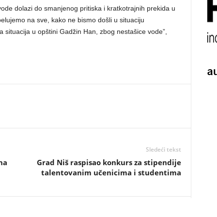
vode dolazi do smanjenog pritiska i kratkotrajnih prekida u
lujemo na sve, kako ne bismo došli u situaciju
a situacija u opštini Gadžin Han, zbog nestašice vode”,
Sledeći tekst
na
Grad Niš raspisao konkurs za stipendije
talentovanim učenicima i studentima