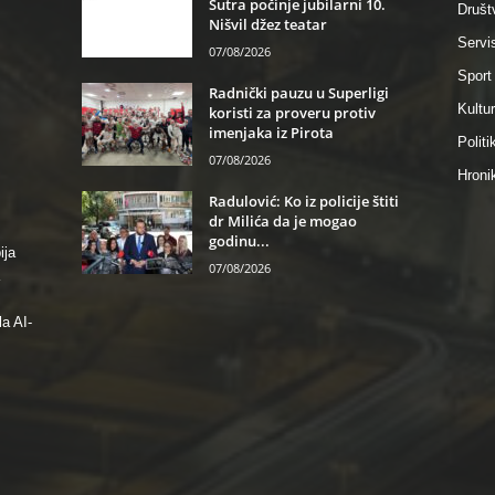
Sutra počinje jubilarni 10.
Društ
Nišvil džez teatar
Servi
07/08/2026
Sport
Radnički pauzu u Superligi
Kultu
koristi za proveru protiv
imenjaka iz Pirota
Politi
07/08/2026
Hroni
Radulović: Ko iz policije štiti
dr Milića da je mogao
godinu...
ija
07/08/2026
a AI-