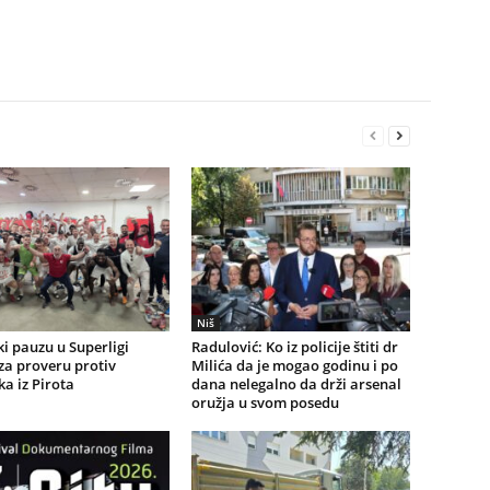
Niš
i pauzu u Superligi
Radulović: Ko iz policije štiti dr
 za proveru protiv
Milića da je mogao godinu i po
a iz Pirota
dana nelegalno da drži arsenal
oružja u svom posedu