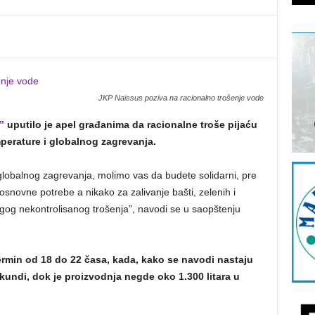
JKP Naissus poziva na racionalno trošenje vode
”
uputilo je apel građanima da racionalne troše pijaću
perature i globalnog zagrevanja.
globalnog zagrevanja, molimo vas da budete solidarni, pre
 osnovne potrebe a nikako za zalivanje bašti, zelenih i
gog nekontrolisanog trošenja”, navodi se u saopštenju
ermin od 18 do 22 časa, kada, kako se navodi nastaju
sekundi, dok je proizvodnja negde oko 1.300 litara u