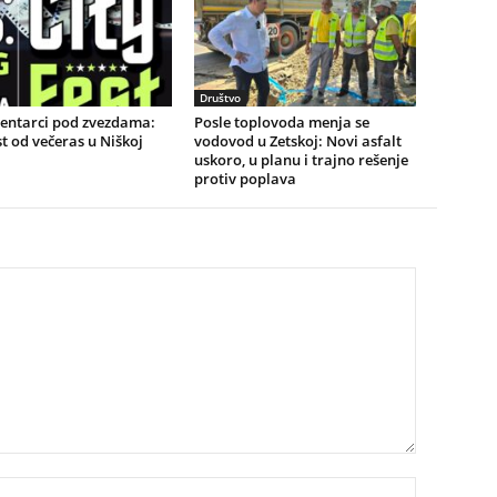
Društvo
ntarci pod zvezdama:
Posle toplovoda menja se
st od večeras u Niškoj
vodovod u Zetskoj: Novi asfalt
uskoro, u planu i trajno rešenje
protiv poplava