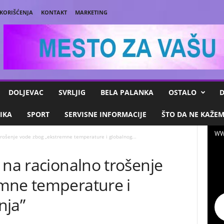
 KORIŠĆENJA
KONTAKT
MARKETING
DOLJEVAC
SVRLJIG
BELA PALANKA
OSTALO
D
IKA
SPORT
SERVISNE INFORMACIJE
ŠTO DA NE KAŽE
WW
trošenje vode zbog „ekstremne temperature i globalnog...
 na racionalno trošenje
mne temperature i
nja”