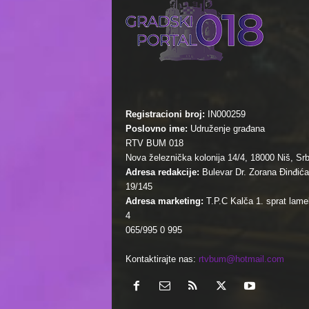
Registracioni broj:
IN000259
Poslovno ime:
Udruženje građana
RTV BUM 018
Nova železnička kolonija 14/4, 18000 Niš, Srb
Adresa redakcije:
Bulevar Dr. Zorana Đinđića
19/145
Adresa marketing:
T.P.C Kalča 1. sprat lamel
4
065/995 0 995
Kontaktirajte nas:
rtvbum@hotmail.com