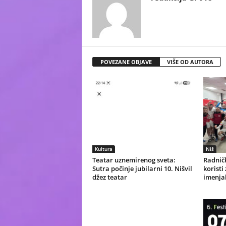
POVEZANE OBJAVE
VIŠE OD AUTORA
Kultura
Niš
Teatar uznemirenog sveta:
Radničk
Sutra počinje jubilarni 10. Nišvil
koristi
džez teatar
imenjak