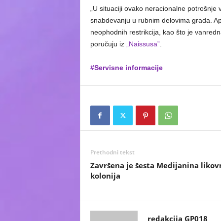
„U situaciji ovako neracionalne potrošnje 
snabdevanju u rubnim delovima grada. Ape
neophodnih restrikcija, kao što je vanredn
poručuju iz
„Naissusa”
.
#Servisne informacije
Prethodni tekst
Završena je šesta Medijanina likov
kolonija
redakcija GP018