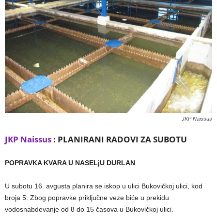
JKP Naissus
JKP Naissus
: PLANIRANI RADOVI ZA SUBOTU
POPRAVKA KVARA U NASELjU DURLAN
U subotu 16. avgusta planira se iskop u ulici Bukovičkoj ulici, kod
broja 5. Zbog popravke priključne veze biće u prekidu
vodosnabdevanje od 8 do 15 časova u Bukovičkoj ulici.