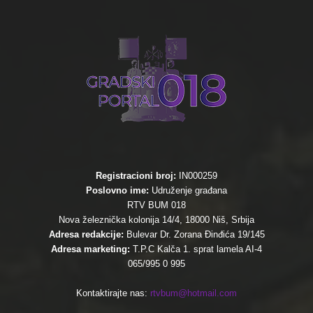
Registracioni broj:
IN000259
Poslovno ime:
Udruženje građana
RTV BUM 018
Nova železnička kolonija 14/4, 18000 Niš, Srbija
Adresa redakcije:
Bulevar Dr. Zorana Đinđića 19/145
Adresa marketing:
T.P.C Kalča 1. sprat lamela AI-4
065/995 0 995
Kontaktirajte nas:
rtvbum@hotmail.com