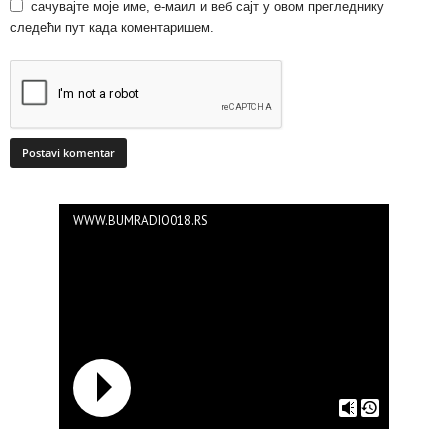
сачувајте моје име, е-маил и веб сајт у овом прегледнику
следећи пут када коментаришем.
WWW.BUMRADIO018.RS