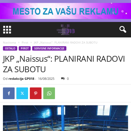
Naslovna
Pirot
JKP „Naissus“: PLANIRANI RADOVI ZA SUBOTU
OSTALO
PIROT
SERVISNE INFORMACIJE
JKP „Naissus“: PLANIRANI RADOVI
ZA SUBOTU
Od
redakcija GP018
-
16/08/2025
0