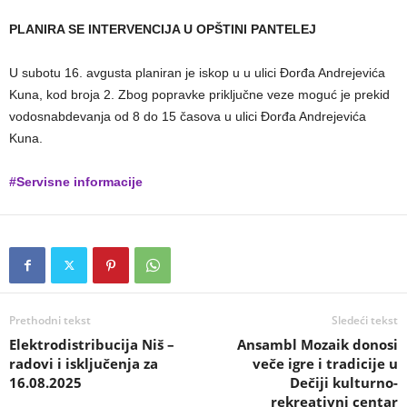
PLANIRA SE INTERVENCIJA U OPŠTINI PANTELEJ
U subotu 16. avgusta planiran je iskop u u ulici Đorđa Andrejevića
Kuna, kod broja 2. Zbog popravke priključne veze moguć je prekid
vodosnabdevanja od 8 do 15 časova u ulici Đorđa Andrejevića
Kuna.
#Servisne informacije
Prethodni tekst
Sledeći tekst
Elektrodistribucija Niš –
Ansambl Mozaik donosi
radovi i isključenja za
veče igre i tradicije u
16.08.2025
Dečiji kulturno-
rekreativni centar