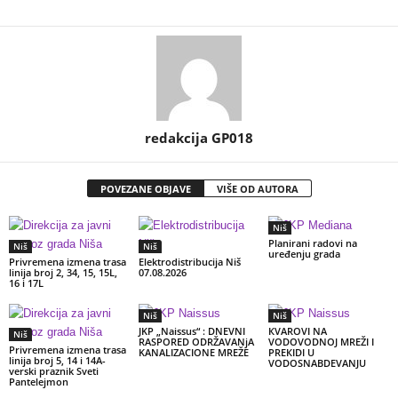
redakcija GP018
POVEZANE OBJAVE
VIŠE OD AUTORA
Niš
Planirani radovi na
Niš
Niš
uređenju grada
Privremena izmena trasa
Elektrodistribucija Niš
linija broj 2, 34, 15, 15L,
07.08.2026
16 i 17L
Niš
Niš
JKP „Naissus“ : DNEVNI
КVAROVI NA
Niš
RASPORED ODRŽAVANjA
VODOVODNOJ MREŽI I
Privremena izmena trasa
KANALIZACIONE MREŽE
PREКIDI U
linija broj 5, 14 i 14A-
VODOSNABDEVANJU
verski praznik Sveti
Pantelejmon