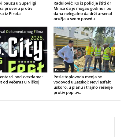
i pauzu u Superligi
Radulović: Ko iz policije štiti dr
 za proveru protiv
Milića da je mogao godinu i po
a iz Pirota
dana nelegalno da drži arsenal
oružja u svom posedu
Društvo
ntarci pod zvezdama:
Posle toplovoda menja se
st od večeras u Niškoj
vodovod u Zetskoj: Novi asfalt
uskoro, u planu i trajno rešenje
protiv poplava