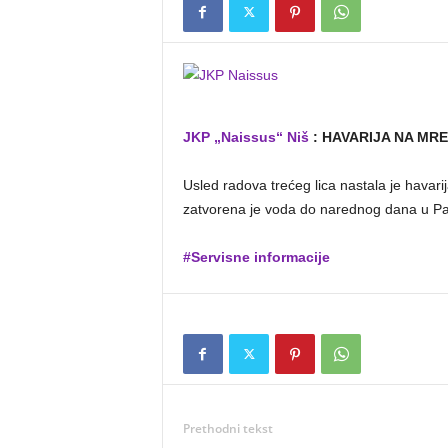
JKP „Naissus“ Niš
:
HAVARIJA NA MREŽ
Usled radova trećeg lica nastala je havar
zatvorena je voda do narednog dana u Pali
#Servisne informacije
Prethodni tekst