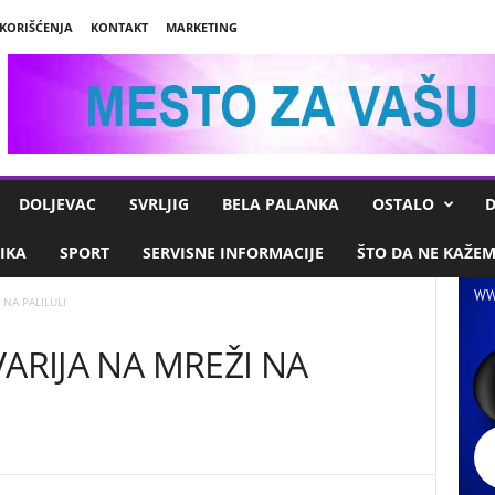
 KORIŠĆENJA
KONTAKT
MARKETING
DOLJEVAC
SVRLJIG
BELA PALANKA
OSTALO
D
IKA
SPORT
SERVISNE INFORMACIJE
ŠTO DA NE KAŽE
WW
 NA PALILULI
AVARIJA NA MREŽI NA