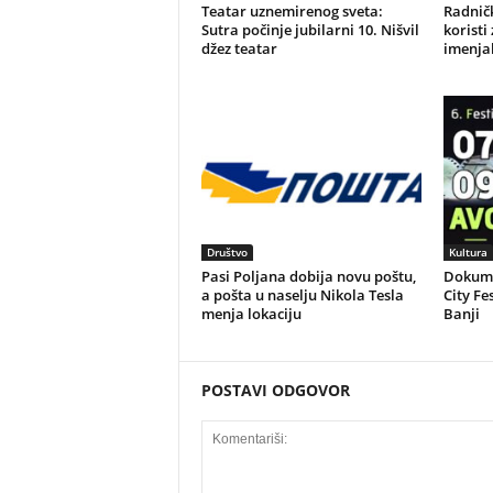
Teatar uznemirenog sveta:
Radničk
Sutra počinje jubilarni 10. Nišvil
koristi
džez teatar
imenjak
Društvo
Kultura
Pasi Poljana dobija novu poštu,
Dokume
a pošta u naselju Nikola Tesla
City Fe
menja lokaciju
Banji
POSTAVI ODGOVOR