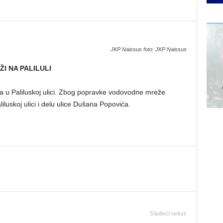
JKP Naissus foto: JKP Naissus
I NA PALILULI
ija u Paliluskoj ulici. Zbog popravke vodovodne mreže
luskoj ulici i delu ulice Dušana Popovića.
Sledeći tekst