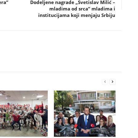
era”
Dodeljene nagrade „Svetislav Milić –
mladima od srca” mladima i
institucijama koji menjaju Srbiju
Niš