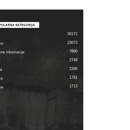
PULARNA KATEGORIJA
38171
23073
vo
7890
sne informacije
2748
2346
ra
1781
ka
1713
ka