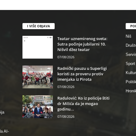
I VIŠE OBJAVA
PO
Niš
Teatar uznemirenog sveta:
Sutra počinje jubilarni 10.
Društ
Nišvil džez teatar
Servi
07/08/2026
Sport
Radnički pauzu u Superligi
Kultu
koristi za proveru protiv
imenjaka iz Pirota
Politi
07/08/2026
Hroni
Radulović: Ko iz policije štiti
dr Milića da je mogao
godinu...
ija
07/08/2026
a AI-