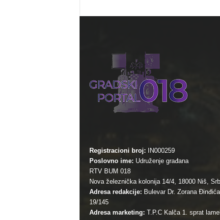
Registracioni broj:
IN000259
Poslovno ime:
Udruženje građana
RTV BUM 018
Nova železnička kolonija 14/4, 18000 Niš, Srb
Adresa redakcije:
Bulevar Dr. Zorana Đinđića
19/145
Adresa marketing:
T.P.C Kalča 1. sprat lamel