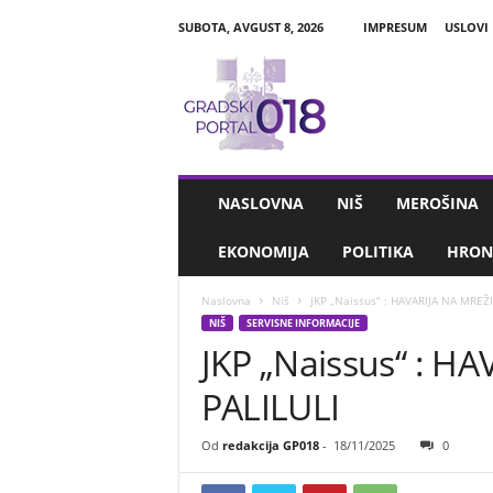
SUBOTA, AVGUST 8, 2026
IMPRESUM
USLOVI
G
r
a
d
s
k
i
NASLOVNA
NIŠ
MEROŠINA
P
o
EKONOMIJA
POLITIKA
HRON
r
t
Naslovna
Niš
JKP „Naissus“ : HAVARIJA NA MREŽI
a
NIŠ
SERVISNE INFORMACIJE
l
JKP „Naissus“ : H
0
1
PALILULI
8
Od
redakcija GP018
-
18/11/2025
0