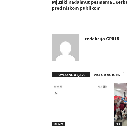
Mjuzikl nadahnut pesmama „Kerb
pred niškom publikom
redakcija GP018
POVEZANE OBJAVE
VIŠE OD AUTORA
Kultura
Niš