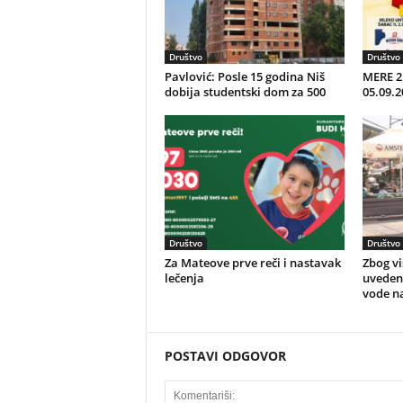
Društvo
Društvo
Pavlović: Posle 15 godina Niš
MERE 2 
dobija studentski dom za 500
05.09.2
Društvo
Društvo
Za Mateove prve reči i nastavak
Zbog v
lečenja
uveden
vode n
POSTAVI ODGOVOR