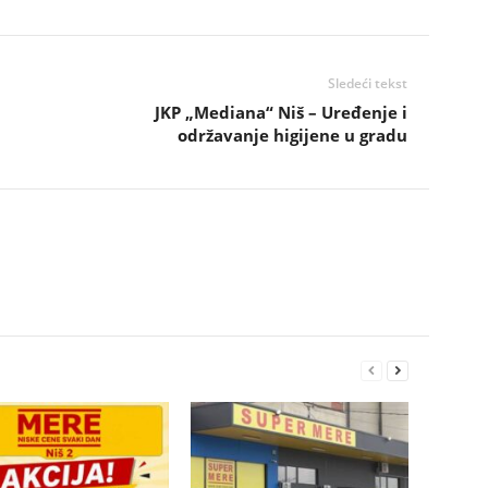
Sledeći tekst
JKP „Mediana“ Niš – Uređenje i
održavanje higijene u gradu