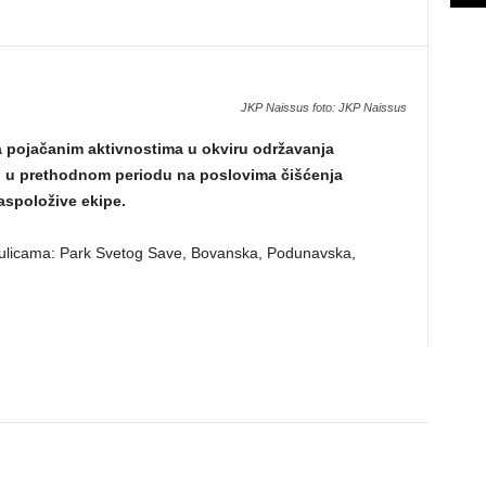
JKP Naissus foto: JKP Naissus
a pojačanim aktivnostima u okviru održavanja
o u prethodnom periodu na poslovima čišćenja
aspoložive ekipe.
u ulicama: Park Svetog Save, Bovanska, Podunavska,