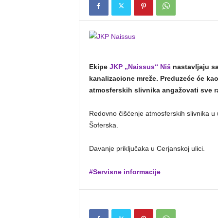
Ekipe
JKP „Naissus“ Niš
nastavljaju s
kanalizacione mreže. Preduzeće će ka
atmosferskih slivnika angažovati sve r
Redovno čišćenje atmosferskih slivnika 
Šoferska.
Davanje priključaka u Cerjanskoj ulici.
#Servisne informacije