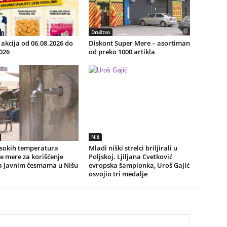
Društvo
akcija od 06.08.2026 do
Diskont Super Mere – asortiman
026
od preko 1000 artikla
Niš
isokih temperatura
Mladi niški strelci briljirali u
e mere za korišćenje
Poljskoj. Ljiljana Cvetković
a javnim česmama u Nišu
evropska šampionka, Uroš Gajić
osvojio tri medalje