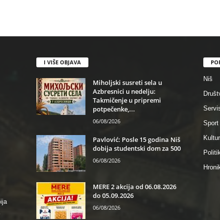
I VIŠE OBJAVA
PO
Niš
Miholjski susreti sela u
Azbresnici u nedelju:
Društ
Takmičenje u pripremi
potpečenke,...
Servi
06/08/2026
Sport
Kultu
Pavlović: Posle 15 godina Niš
dobija studentski dom za 500
Politi
06/08/2026
Hroni
MERE 2 akcija od 06.08.2026
do 05.09.2026
ija
06/08/2026