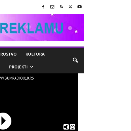
RUŠTVO
KULTURA
M
PROJEKTI
W.BUMRADIO018.RS