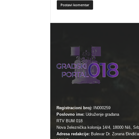
Registracioni broj:
IN000259
Poslovno ime:
Udruženje građana
RTV BUM 018
Nova železnička kolonija 14/4, 18000 Niš, Srb
Adresa redakcije:
Bulevar Dr. Zorana Đinđića