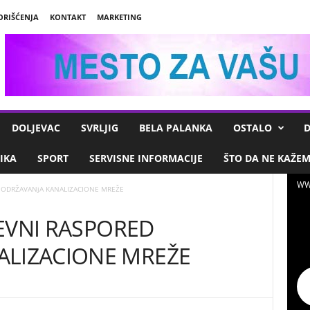
ORIŠĆENJA
KONTAKT
MARKETING
DOLJEVAC
SVRLJIG
BELA PALANKA
OSTALO
D
IKA
SPORT
SERVISNE INFORMACIJE
ŠTO DA NE KAŽE
WW
ED ODRŽAVANjA KANALIZACIONE MREŽE
DNEVNI RASPORED
ALIZACIONE MREŽE