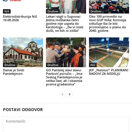
Niš
Društvo
Društvo
Elektrodistribucija Niš
Lekari stigli u Supovac:
Oko 100 primedbi na
10.08.2026
Jedna meštanka četiri
novi GUP Niša: Komisija
godine nije uspela do
odlučuje šta će biti
kardiologa – „Da vi niste
promenjeno u planu do
došli, ne bih ni otišla“
2040. godine
Društvo
Društvo
Niš
Danas je Sveti
GO Pantelej slavi slavu:
JKP „Naissus“: PLANIRANI
Pantelejmon
Pavlović poručio – „Ime
RADOVI ZA NEDELjU
Svetog Pantelejmona je
velika čast, ali i obaveza
prema građanima“
POSTAVI ODGOVOR