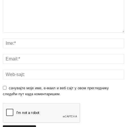
сачувајте моје име, е-маил и веб сајт у овом прегледнику
следећи пут када коментаришем.