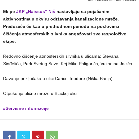
Ekipe
JKP „Naissus“ Niš
nastavljaju sa pojačanim
aktivnostima u okviru održavanja kanalizacione mreže.
Preduzeće će kao u prethodnom periodu na poslovima
čišćenja atmosferskih slivnika angažovati sve raspoložive
ekipe.
Redovno čišćenje atmosferskih slivnika u ulicama: Stevana
Sinđelića, Park Svetog Save, Kej Mike Paligorića, Vukadina Jocića.
Davanje priključaka u ulici Carice Teodore (Niška Banja).
Otpušenje ulične mreže u Blačkoj ulici.
#Servisne informacije