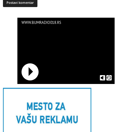
WWW.BUMRADIO018.RS