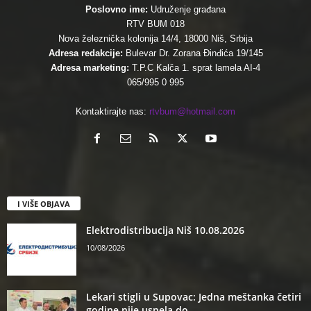
Poslovno ime:
Udruženje građana
RTV BUM 018
Nova železnička kolonija 14/4, 18000 Niš, Srbija
Adresa redakcije:
Bulevar Dr. Zorana Đinđića 19/145
Adresa marketing:
T.P.C Kalča 1. sprat lamela AI-4
065/995 0 995
Kontaktirajte nas:
rtvbum@hotmail.com
I VIŠE OBJAVA
Elektrodistribucija Niš 10.08.2026
10/08/2026
Lekari stigli u Supovac: Jedna meštanka četiri
godine nije uspela do...