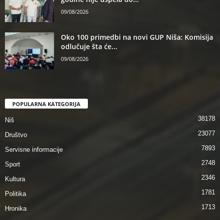
09/08/2026
Oko 100 primedbi na novi GUP Niša: Komisija
odlučuje šta će...
09/08/2026
POPULARNA KATEGORIJA
38178
Niš
23077
Društvo
7893
Servisne informacije
2748
Sport
2346
Kultura
1781
Politika
1713
Hronika