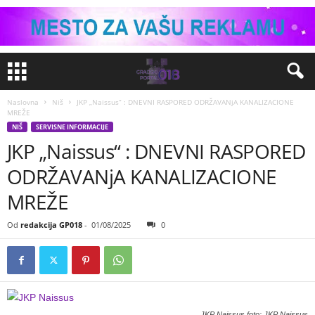
Naslovna
Niš
JKP „Naissus“ : DNEVNI RASPORED ODRŽAVANjA KANALIZACIONE
MREŽE
NIŠ
SERVISNE INFORMACIJE
JKP „Naissus“ : DNEVNI RASPORED
ODRŽAVANjA KANALIZACIONE
MREŽE
Od
redakcija GP018
-
01/08/2025
0
JKP Naissus foto: JKP Naissus