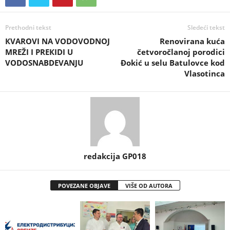
Prethodni tekst
Sledeći tekst
КVAROVI NA VODOVODNOJ
Renovirana kuća
MREŽI I PREКIDI U
četvoročlanoj porodici
VODOSNABDEVANJU
Đokić u selu Batulovce kod
Vlasotinca
redakcija GP018
POVEZANE OBJAVE
VIŠE OD AUTORA