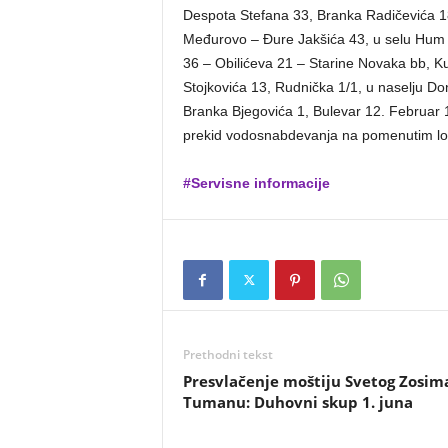
Despota Stefana 33, Branka Radičevića 1
Međurovo – Đure Jakšića 43, u selu Hum 
36 – Obilićeva 21 – Starine Novaka bb, Ku
Stojkovića 13, Rudnička 1/1, u naselju Don
Branka Bjegovića 1, Bulevar 12. Februar 
prekid vodosnabdevanja na pomenutim lo
#Servisne informacije
Prethodni tekst
Presvlačenje moštiju Svetog Zosim
Tumanu: Duhovni skup 1. juna