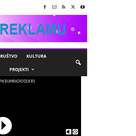
RUŠTVO
KULTURA
M
PROJEKTI
W.BUMRADIO018.RS