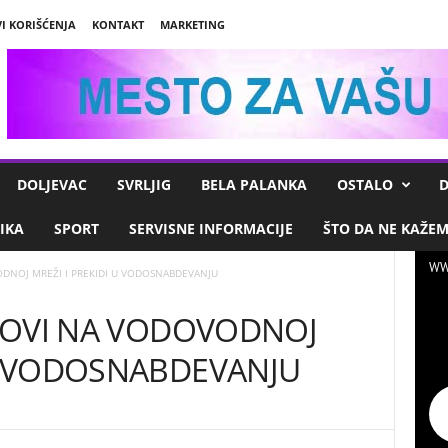
I KORIŠĆENJA
KONTAKT
MARKETING
DOLJEVAC
SVRLJIG
BELA PALANKA
OSTALO
D
IKA
SPORT
SERVISNE INFORMACIJE
ŠTO DA NE KAŽE
WW
VODNOJ MREŽI I PREКIDI U VODOSNABDEVANJU
VAROVI NA VODOVODNOJ
 U VODOSNABDEVANJU