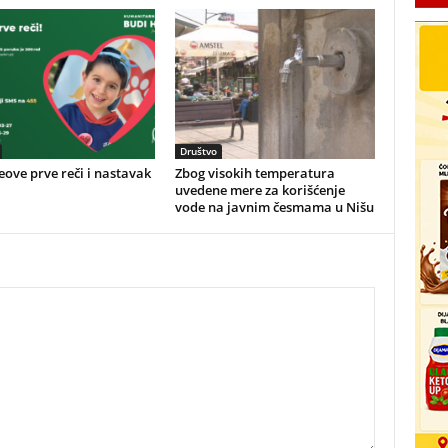
Društvo
ove prve reči i nastavak
Zbog visokih temperatura
uvedene mere za korišćenje
vode na javnim česmama u Nišu