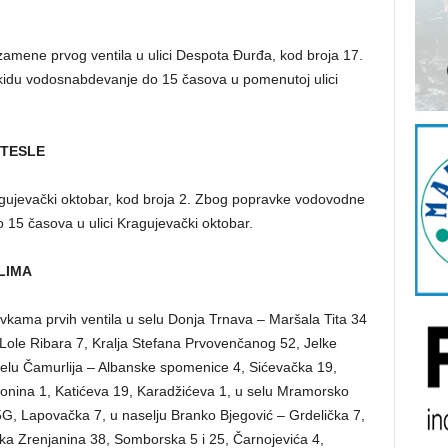
zamene prvog ventila u ulici Despota Đurđa, kod broja 17.
kidu vodosnabdevanje do 15 časova u pomenutoj ulici
 TESLE
ragujevački oktobar, kod broja 2. Zbog popravke vodovodne
15 časova u ulici Kragujevački oktobar.
LIMA
kama prvih ventila u selu Donja Trnava – Maršala Tita 34
Lole Ribara 7, Kralja Stefana Prvovenčanog 52, Jelke
selu Čamurlija – Albanske spomenice 4, Sićevačka 19,
Zonina 1, Katićeva 19, Karadžićeva 1, u selu Mramorsko
G, Lapovačka 7, u naselju Branko Bjegović – Grdelička 7,
ka Zrenjanina 38, Somborska 5 i 25, Čarnojevića 4,