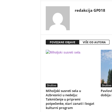
redakcija GP018
POVEZANE OBJAVE
VIŠE OD AUTORA
Društvo
Društvo
Miholjski susreti sela u
Pavlovi
Azbresnici u nedelju:
dobija 
Takmičenje u pripremi
potpečenke, stari zanati i bogat
kulturni program