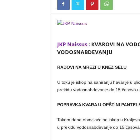
JKP Naissus
: КVAROVI NA VODO
VODOSNABDEVANJU
RADOVI NA MREŽI U KNEZ SELU
U toku je iskop na saniranju havarije u 
prekidu vodosnabdevanje do 15 časova u 
POPRAVKA KVARA U OPŠTINI PANTEL
Tokom dana obavljaće se iskop u Kraljevač
u prekidu vodosnabdevanje do 15 časova u 