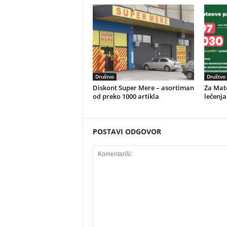
Društvo
Društvo
Diskont Super Mere – asortiman
Za Mate
od preko 1000 artikla
lečenja
POSTAVI ODGOVOR