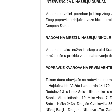
INTERVENCIJA U NASELjU DURLAN
Voda na površini, potreban je iskop zbog 
Zbog popravke priključne veze biće u pre
Despota Đurđa.
RADOVI NA MREŽI U NASELjU NIKOLE
Voda na asfaltu, nužan je iskop u ulici K
mreže biće u prekidu vodosnabdevanje do 
POPRAVKE KVAROVA NA PRVIM VENTI
Tokom dana obavljaće se radovi na poprav
– Hajdučka bb, Vožda Karađorđa 14 i 70, 
Radulović 3, u Knez Selu – Ilindenska, u 
Stanka Vlasotinčanina 19, Mike Alasa 7, 
Brdo – Niška 243a, Dragiše Cvetkovića 35
Niškoj Banji – Dragana Nikolova 17/a, Žar