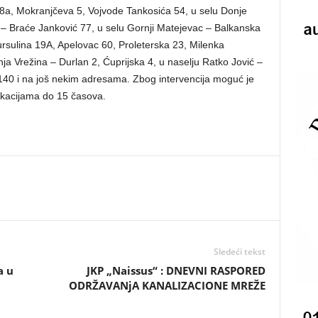
8a, Mokranjčeva 5, Vojvode Tankosića 54, u selu Donje
– Braće Janković 77, u selu Gornji Matejevac – Balkanska
rsulina 19A, Apelovac 60, Proleterska 23, Milenka
ja Vrežina – Durlan 2, Ćuprijska 4, u naselju Ratko Jović –
140 i na još nekim adresama. Zbog intervencija moguć je
kacijama do 15 časova.
Sledeći tekst
a u
JKP „Naissus“ : DNEVNI RASPORED
ODRŽAVANjA KANALIZACIONE MREŽE