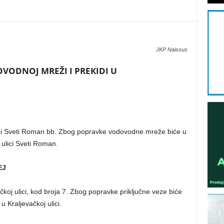
JKP Naissus
VODNOJ MREŽI I PREКIDI U
ulici Sveti Roman bb. Zbog popravke vodovodne mreže biće u
ulici Sveti Roman.
EJ
koj ulici, kod broja 7. Zbog popravke priključne veze biće
Kraljevačkoj ulici.