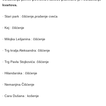
kvartova.
· Stari park : čišćenje,prašenje cveća
· Kej : čišćenje
· Milojka Lešjanina : čišćenje
· Trg kralja Aleksandra: čišćenje
· Trg Pavla Stojkovića: čišćenje
· Hilandarska : čišćenje
· Nemanjina Čišćenje
· Cara Dušana : košenje