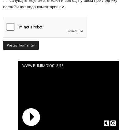
сачувајте моје име, е-маил и веб сајт у овом прегледнику
следећи пут када коментаришем.
WWW.BUMRADIO018.RS