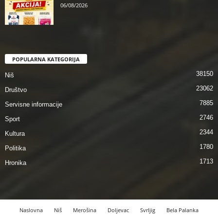
06/08/2026
POPULARNA KATEGORIJA
38150
Niš
23062
Društvo
7885
Servisne informacije
2746
Sport
2344
Kultura
1780
Politika
1713
Hronika
Naslovna
Niš
Merošina
Doljevac
Svrljig
Bela Palanka