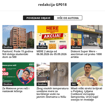
redakcija GP018
POVEZANE OBJAVE
VIŠE OD AUTORA
Društvo
Društvo
Društvo
Pavlović: Posle 15 godina
MERE 2 akcija od
Diskont Super Mere –
Niš dobija studentski
06.08.2026 do 05.09.2026
asortiman od preko 1000
dom za 500
artikla
Društvo
Društvo
Niš
Za Mateove prve reči i
Zbog visokih temperatura
Mladi niški strelci briljirali
nastavak lečenja
uvedene mere za
u Poljskoj. Ljiljana
korišćenje vode na
Cvetković evropska
javnim česmama u Nišu
šampionka, Uroš Gajić
osvojio tri medalje