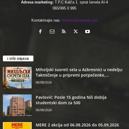
Adresa marketing:
T.P.C Kalča 1. sprat lamela AI-4
065/995 0 995
Kontaktirajte nas:
rtvbum@hotmail.com
I VIŠE OBJAVA
Miholjski susreti sela u Azbresnici u nedelju:
Takmičenje u pripremi potpečenke,...
06/08/2026
Pavlović: Posle 15 godina Niš dobija
studentski dom za 500
06/08/2026
MERE 2 akcija od 06.08.2026 do 05.09.2026