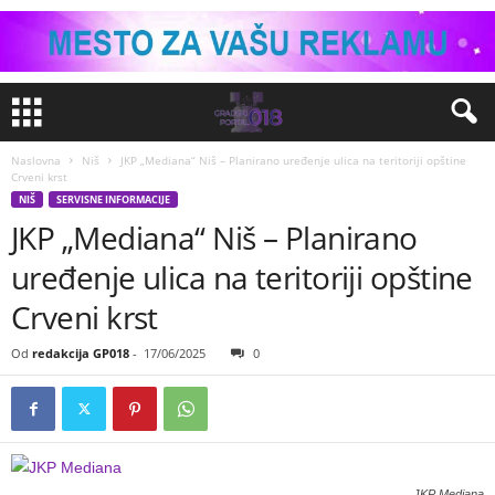
Naslovna
Niš
JKP „Mediana“ Niš – Planirano uređenje ulica na teritoriji opštine
Crveni krst
NIŠ
SERVISNE INFORMACIJE
JKP „Mediana“ Niš – Planirano
uređenje ulica na teritoriji opštine
Crveni krst
Od
redakcija GP018
-
17/06/2025
0
JKP Mediana