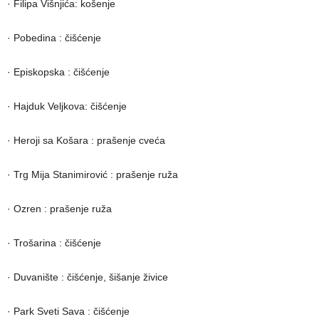
· Filipa Višnjića: košenje
· Pobedina : čišćenje
· Episkopska : čišćenje
· Hajduk Veljkova: čišćenje
· Heroji sa Košara : prašenje cveća
· Trg Mija Stanimirović : prašenje ruža
· Ozren : prašenje ruža
· Trošarina : čišćenje
· Duvanište : čišćenje, šišanje živice
· Park Sveti Sava : čišćenje