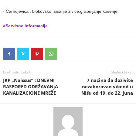
· Čarnojevića : blokovsko, šišanje živice,grabuljanje,košenje
#Servisne informacije
Prethodni tekst
Sledeći tekst
JKP „Naissus“ : DNEVNI
7 načina da doživite
RASPORED ODRŽAVANjA
nezaboravan vikend u
KANALIZACIONE MREŽE
Nišu od 19. do 22. juna