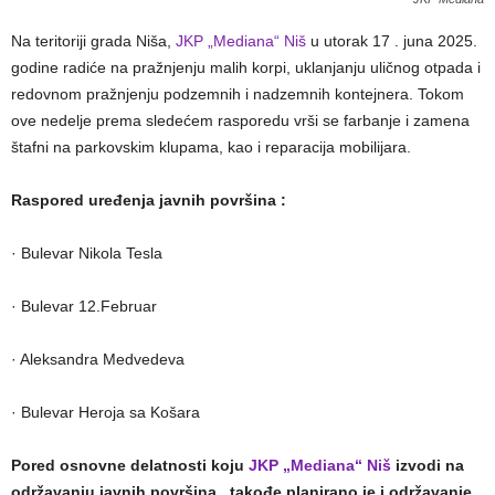
Na teritoriji grada Niša,
JKP „Mediana“ Niš
u utorak 17 . juna 2025.
godine radiće na pražnjenju malih korpi, uklanjanju uličnog otpada i
redovnom pražnjenju podzemnih i nadzemnih kontejnera. Tokom
ove nedelje prema sledećem rasporedu vrši se farbanje i zamena
štafni na parkovskim klupama, kao i reparacija mobilijara.
Raspored uređenja javnih površina :
· Bulevar Nikola Tesla
· Bulevar 12.Februar
· Aleksandra Medvedeva
· Bulevar Heroja sa Košara
Pored osnovne delatnosti koju
JKP „Mediana“ Niš
izvodi na
održavanju javnih površina , takođe planirano je i održavanje