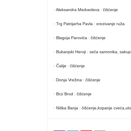
· Aleksandra Medvedeva : čišćenje
· Trg Patrijarha Pavla : orezivanje ruža
· Blagoja Parovića : čišćenje
· Bubanjski Heroji : seča samonika, sakupl
· Čalije : čišćenje
· Donja Vrežina : čišćenje
· Brzi Brod : čišćenje
· Niška Banja : čišćenje,kopanje cveća,uto