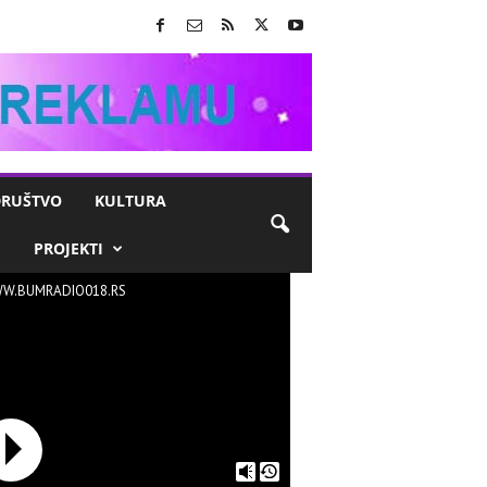
RUŠTVO
KULTURA
M
PROJEKTI
W.BUMRADIO018.RS