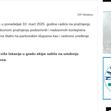
JKP Mediana
š
u ponedeljak 10. mart 2025. godine radiće na pražnjenju
 redovnom pražnjenju podzemnih i nadzemnih kontejnera.
ena štafni na parkovskim klupama kao i redovno uređenje
iše lokacija u gradu ekipe radiće na uređenju
ova.