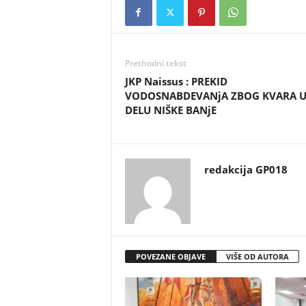
Prethodni tekst
JKP Naissus : PREKID
VODOSNABDEVANjA ZBOG KVARA 
DELU NIŠKE BANjE
redakcija GP018
POVEZANE OBJAVE
VIŠE OD AUTORA