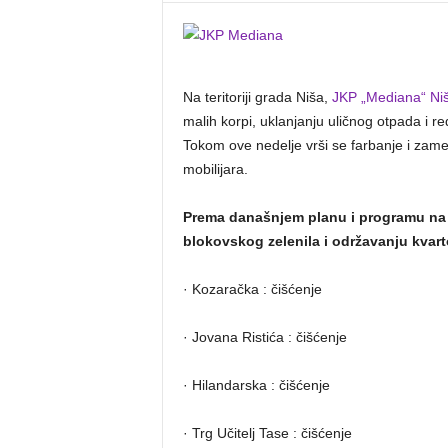
Na teritoriji grada Niša,
JKP „Mediana“ Ni
malih korpi, uklanjanju uličnog otpada i
Tokom ove nedelje vrši se farbanje i zam
mobilijara.
Prema današnjem planu i programu na v
blokovskog zelenila i održavanju kvart
· Kozaračka : čišćenje
· Jovana Ristića : čišćenje
· Hilandarska : čišćenje
· Trg Učitelj Tase : čišćenje