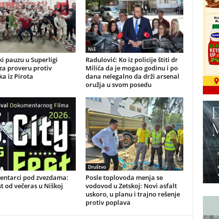
Niš
i pauzu u Superligi
Radulović: Ko iz policije štiti dr
 za proveru protiv
Milića da je mogao godinu i po
a iz Pirota
dana nelegalno da drži arsenal
oružja u svom posedu
Društvo
ntarci pod zvezdama:
Posle toplovoda menja se
st od večeras u Niškoj
vodovod u Zetskoj: Novi asfalt
uskoro, u planu i trajno rešenje
protiv poplava