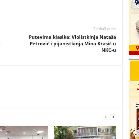
Sledeći tekst
Putevima klasike: Violistkinja Nataša
U
Petrović i pijanistkinja Mina Krasić u
NKC-u