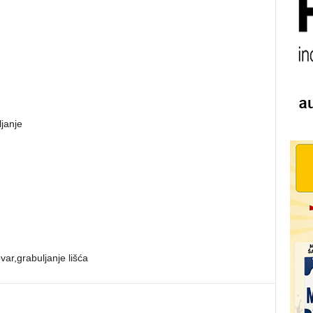
janje
var,grabuljanje lišća