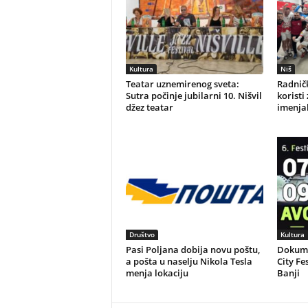
Kultura
Niš
Teatar uznemirenog sveta:
Radničk
Sutra počinje jubilarni 10. Nišvil
koristi
džez teatar
imenjak
Društvo
Kultura
Pasi Poljana dobija novu poštu,
Dokume
a pošta u naselju Nikola Tesla
City Fe
menja lokaciju
Banji