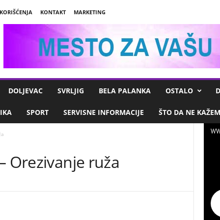
 KORIŠĆENJA
KONTAKT
MARKETING
DOLJEVAC
SVRLJIG
BELA PALANKA
OSTALO
D
IKA
SPORT
SERVISNE INFORMACIJE
ŠTO DA NE KAŽE
WW
ža
– Orezivanje ruža