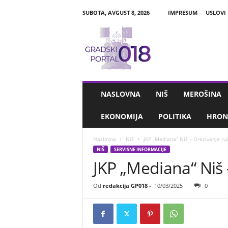
SUBOTA, AVGUST 8, 2026
IMPRESUM
USLOVI
G
r
a
d
s
k
i
NASLOVNA
NIŠ
MEROŠINA
P
o
EKONOMIJA
POLITIKA
HRON
r
t
Naslovna
Niš
JKP „Mediana“ Niš – Orezivanje ru
a
NIŠ
SERVISNE INFORMACIJE
l
JKP „Mediana“ Niš 
0
1
8
Od
redakcija GP018
-
10/03/2025
0