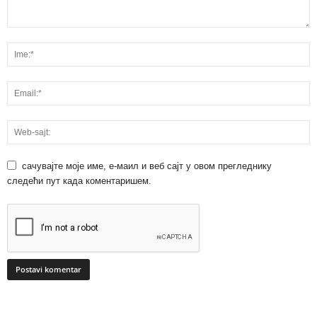
сачувајте моје име, е-маил и веб сајт у овом прегледнику
следећи пут када коментаришем.