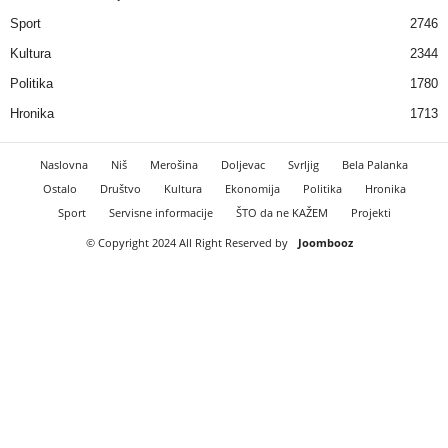
Sport
2746
Kultura
2344
Politika
1780
Hronika
1713
Naslovna
Niš
Merošina
Doljevac
Svrljig
Bela Palanka
Ostalo
Društvo
Kultura
Ekonomija
Politika
Hronika
Sport
Servisne informacije
ŠTO da ne KAŽEM
Projekti
© Copyright 2024 All Right Reserved by
Joombooz