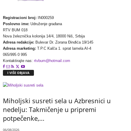
Registracioni broj:
IN000259
Poslovno ime:
Udruženje građana
RTV BUM 018
Nova železnička kolonija 14/4, 18000 Niš, Srbija
Adresa redakcije:
Bulevar Dr. Zorana Đinđića 19/145
Adresa marketing:
T.P.C Kalča 1. sprat lamela AI-4
065/995 0 995
Kontaktirajte nas:
rtvbum@hotmail.com
I VIŠE OBJAVA
Miholjski susreti sela u Azbresnici u
nedelju: Takmičenje u pripremi
potpečenke,...
06/08/2026