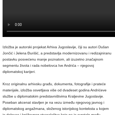
Izložba je autorski projekat Arhiva Jugoslavije, čiji su autori Dušan
Jončić i Jelena Đurišić, a predstavlja modernizovanu i redizajniranu
postavku posvećenu manje poznatom, ali izuzetno značajnom
segmentu života i rada nobelovca Ive Andrića – njegovoj
diplomatskoj karijeri.
Kroz originalnu arhivsku građu, dokumenta, fotografije i prateće
materijale, izložba osvetljava više od dvadeset godina Andrićeve
službe u diplomatskim predstavništvima Kraljevine Jugoslavije.
Poseban akcenat stavljen je na vezu između njegovog javnog i
diplomatskog angažmana, složenog istorijskog konteksta u kojem
je delovao i književnog stvaralaštva koje ga je svrstalo među