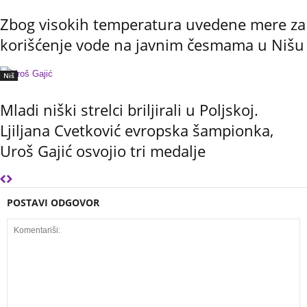
Zbog visokih temperatura uvedene mere za
korišćenje vode na javnim česmama u Nišu
Niš
Mladi niški strelci briljirali u Poljskoj.
Ljiljana Cvetković evropska šampionka,
Uroš Gajić osvojio tri medalje
POSTAVI ODGOVOR