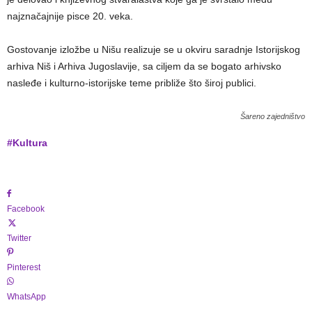
najznačajnije pisce 20. veka.
Gostovanje izložbe u Nišu realizuje se u okviru saradnje Istorijskog
arhiva Niš i Arhiva Jugoslavije, sa ciljem da se bogato arhivsko
nasleđe i kulturno-istorijske teme približe što široj publici.
Šareno zajedništvo
#Kultura
Facebook
Twitter
Pinterest
WhatsApp