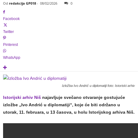
1
Od
redakcija GP018
-
08/02/2026
0
8
Facebook
Twitter
Pinterest
WhatsApp
Izložba Ivo Andrić u diplomatiji foto: Istoriski arhiv
Istorijski arhiv Niš
najavljuje svečano otvaranje gostujuće
izložbe „Ivo Andrić u diplomatiji“, koje će biti održano u
utorak, 11. februara, u 13 časova, u holu Istorijskog arhiva Niš.