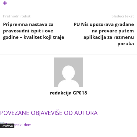
Prethodni tekst
Sledeći tekst
Pripremna nastava za
PU Niš upozorava građane
pravosudni ispit i ove
na prevare putem
godine – kvalitet koji traje
aplikacija za razmenu
poruka
redakcija GP018
POVEZANE OBJAVE
VIŠE OD AUTORA
Društvo