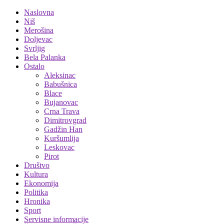
Naslovna
Niš
Merošina
Doljevac
Svrljig
Bela Palanka
Ostalo
Aleksinac
Babušnica
Blace
Bujanovac
Crna Trava
Dimitrovgrad
Gadžin Han
Kuršumlija
Leskovac
Pirot
Društvo
Kultura
Ekonomija
Politika
Hronika
Sport
Servisne informacije