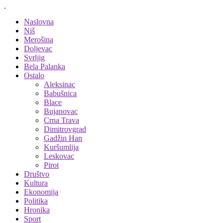
Naslovna
Niš
Merošina
Doljevac
Svrljig
Bela Palanka
Ostalo
Aleksinac
Babušnica
Blace
Bujanovac
Crna Trava
Dimitrovgrad
Gadžin Han
Kuršumlija
Leskovac
Pirot
Društvo
Kultura
Ekonomija
Politika
Hronika
Sport