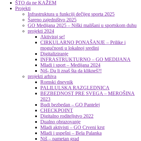
ŠTO da ne KAŽEM
Projekti
Infrastruktura u funkciji dečijeg sporta 2025
Šareno zajedništvo 2025
GO Medijana 2025 – Niški mališani u sportskom duhu
projekti 2024
Aktiviraj se!
CIRKULARNO PONAŠANJE – Prilike i
mogućnosti u lokalnoj sredini
Digitaliziranje
INFRASTRUKTURNO – GO MEDIJANA
Mladi i sport – Medijana 2024
Niš- Da li znaš šta da klikneš?!
projekti arhiva
Romski dnevnik
PALILULSKA RAZGLEDNICA
BEZBEDNOST PRE SVEGA – MEROŠINA
2023
Budi bezbedan – GO Pantelej
CHECKPOINT
Digitalno roditeljstvo 2022
Dualno obrazovanje
Mladi aktivisti – GO Crveni krst
Mladi i uspešni – Bela Palanka
Niš – pametan grad