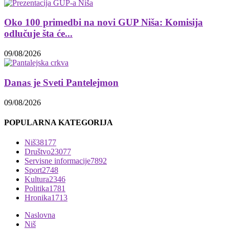
Oko 100 primedbi na novi GUP Niša: Komisija
odlučuje šta će...
09/08/2026
Danas je Sveti Pantelejmon
09/08/2026
POPULARNA KATEGORIJA
Niš
38177
Društvo
23077
Servisne informacije
7892
Sport
2748
Kultura
2346
Politika
1781
Hronika
1713
Naslovna
Niš