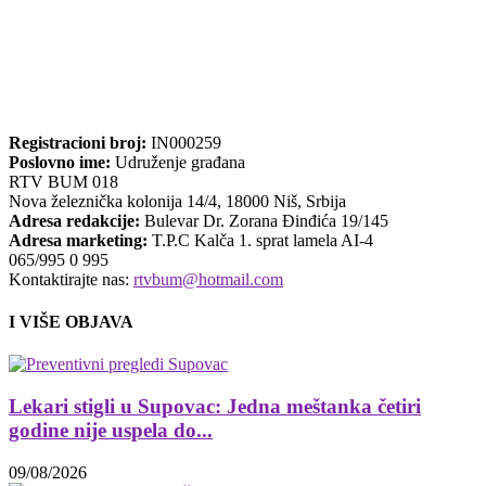
Registracioni broj:
IN000259
Poslovno ime:
Udruženje građana
RTV BUM 018
Nova železnička kolonija 14/4, 18000 Niš, Srbija
Adresa redakcije:
Bulevar Dr. Zorana Đinđića 19/145
Adresa marketing:
T.P.C Kalča 1. sprat lamela AI-4
065/995 0 995
Kontaktirajte nas:
rtvbum@hotmail.com
I VIŠE OBJAVA
Lekari stigli u Supovac: Jedna meštanka četiri
godine nije uspela do...
09/08/2026