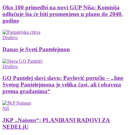
Oko 100 primedbi na novi GUP Niša: Komisija
odlučuje šta će biti promenjeno u planu do 2040.
godine
Društvo
Danas je Sveti Pantelejmon
Društvo
GO Pantelej slavi slavu: Pavlović poručio – „Ime
Svetog Pantelejmona je velika čast, ali i obaveza
prema građanima“
Niš
JKP „Naissus“: PLANIRANI RADOVI ZA
NEDELjU