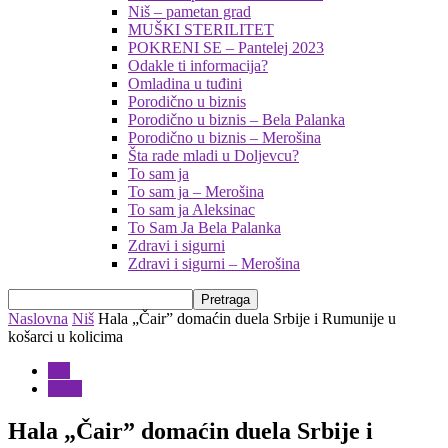
Niš – pametan grad
MUŠKI STERILITET
POKRENI SE – Pantelej 2023
Odakle ti informacija?
Omladina u tuđini
Porodično u biznis
Porodično u biznis – Bela Palanka
Porodično u biznis – Merošina
Šta rade mladi u Doljevcu?
To sam ja
To sam ja – Merošina
To sam ja Aleksinac
To Sam Ja Bela Palanka
Zdravi i sigurni
Zdravi i sigurni – Merošina
Naslovna
Niš
Hala „Čair” domaćin duela Srbije i Rumunije u
košarci u kolicima
Niš
Sport
Hala „Čair” domaćin duela Srbije i