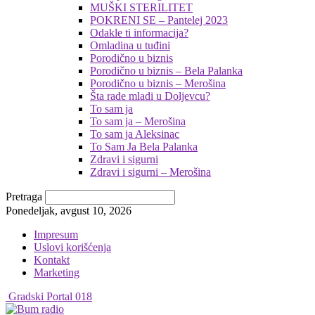
MUŠKI STERILITET
POKRENI SE – Pantelej 2023
Odakle ti informacija?
Omladina u tuđini
Porodično u biznis
Porodično u biznis – Bela Palanka
Porodično u biznis – Merošina
Šta rade mladi u Doljevcu?
To sam ja
To sam ja – Merošina
To sam ja Aleksinac
To Sam Ja Bela Palanka
Zdravi i sigurni
Zdravi i sigurni – Merošina
Pretraga
Ponedeljak, avgust 10, 2026
Impresum
Uslovi korišćenja
Kontakt
Marketing
Gradski Portal 018