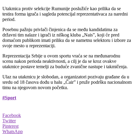
Utakmica protiv selekcije Rumunije poslužiće kao prilika da se
testira forma igrača i sagleda potencijal reprezentativaca za naredni
period.
Posebnu pažnju privlači činjenica da se među kandidatima za
državni tim nalaze i igrači iz niškog kluba „Nais”, koji će pred
domaćom publikom imati priliku da se nametnu selektoru i izbore za
svoje mesto u reprezentaciji.
Reprezentacija Srbije u ovom sportu vraća se na međunarodnu
scenu nakon perioda neaktivnosti, a cilj je da se kroz ovakve
utakmice postave temelji za buduće zvanične nastupe i takmičenja.
Ulaz na utakmicu je slobodan, a organizatori pozivaju građane da u
sredu od 18 časova dođu u halu „Čair” i pruže podršku nacionalnom
timu na njegovom novom početku.
#Sport
Facebook
Twitter
Pinterest
WhatsApp