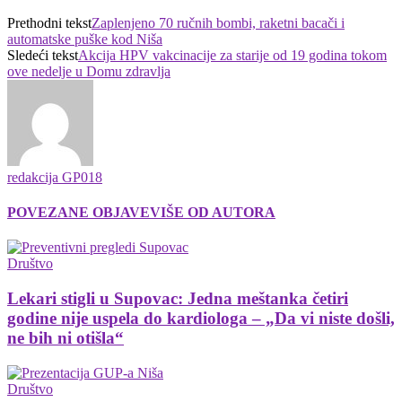
Prethodni tekst
Zaplenjeno 70 ručnih bombi, raketni bacači i
automatske puške kod Niša
Sledeći tekst
Akcija HPV vakcinacije za starije od 19 godina tokom
ove nedelje u Domu zdravlja
redakcija GP018
POVEZANE OBJAVE
VIŠE OD AUTORA
Društvo
Lekari stigli u Supovac: Jedna meštanka četiri
godine nije uspela do kardiologa – „Da vi niste došli,
ne bih ni otišla“
Društvo