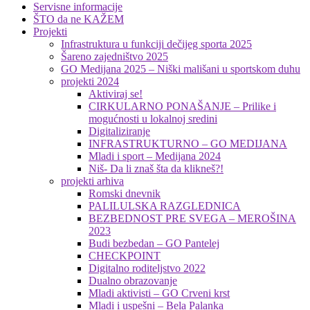
Servisne informacije
ŠTO da ne KAŽEM
Projekti
Infrastruktura u funkciji dečijeg sporta 2025
Šareno zajedništvo 2025
GO Medijana 2025 – Niški mališani u sportskom duhu
projekti 2024
Aktiviraj se!
CIRKULARNO PONAŠANJE – Prilike i
mogućnosti u lokalnoj sredini
Digitaliziranje
INFRASTRUKTURNO – GO MEDIJANA
Mladi i sport – Medijana 2024
Niš- Da li znaš šta da klikneš?!
projekti arhiva
Romski dnevnik
PALILULSKA RAZGLEDNICA
BEZBEDNOST PRE SVEGA – MEROŠINA
2023
Budi bezbedan – GO Pantelej
CHECKPOINT
Digitalno roditeljstvo 2022
Dualno obrazovanje
Mladi aktivisti – GO Crveni krst
Mladi i uspešni – Bela Palanka