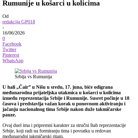
Rumunije u košarci u kolicima
Od
redakcija GP018
-
16/06/2026
0
Facebook
Twitter
Pinterest
WhatsApp
Srbija vs Rumunija
U hali „Čair” u Nišu u sredu, 17. juna, biće odigrana
međunarodna prijateljska utakmica u košarci u kolicima
između reprezentacija Srbije i Rumunije. Susret počinje u 18
časova i predstavlja važan korak u ponovnom aktiviranju i
jačanju nacionalnog tima Srbije nakon duže takmičarske
pauze.
Ovaj duel ima i pripremni karakter za stručni štab reprezentacije
Srbije, koji radi na formiranju tima i povratku u redovan
međunarodni takmičarski ritam.