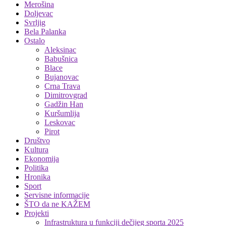
Merošina
Doljevac
Svrljig
Bela Palanka
Ostalo
Aleksinac
Babušnica
Blace
Bujanovac
Crna Trava
Dimitrovgrad
Gadžin Han
Kuršumlija
Leskovac
Pirot
Društvo
Kultura
Ekonomija
Politika
Hronika
Sport
Servisne informacije
ŠTO da ne KAŽEM
Projekti
Infrastruktura u funkciji dečijeg sporta 2025