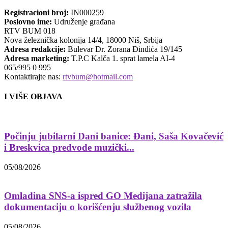
Registracioni broj:
IN000259
Poslovno ime:
Udruženje građana
RTV BUM 018
Nova železnička kolonija 14/4, 18000 Niš, Srbija
Adresa redakcije:
Bulevar Dr. Zorana Đinđića 19/145
Adresa marketing:
T.P.C Kalča 1. sprat lamela AI-4
065/995 0 995
Kontaktirajte nas:
rtvbum@hotmail.com
I VIŠE OBJAVA
Počinju jubilarni Dani banice: Đani, Saša Kovačević
i Breskvica predvode muzički...
05/08/2026
Omladina SNS-a ispred GO Medijana zatražila
dokumentaciju o korišćenju službenog vozila
05/08/2026