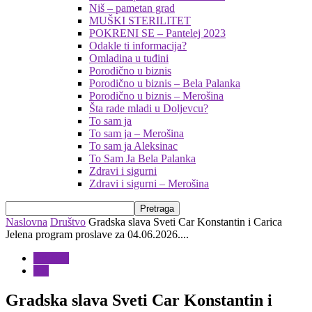
Niš – pametan grad
MUŠKI STERILITET
POKRENI SE – Pantelej 2023
Odakle ti informacija?
Omladina u tuđini
Porodično u biznis
Porodično u biznis – Bela Palanka
Porodično u biznis – Merošina
Šta rade mladi u Doljevcu?
To sam ja
To sam ja – Merošina
To sam ja Aleksinac
To Sam Ja Bela Palanka
Zdravi i sigurni
Zdravi i sigurni – Merošina
Naslovna
Društvo
Gradska slava Sveti Car Konstantin i Carica
Jelena program proslave za 04.06.2026....
Društvo
Niš
Gradska slava Sveti Car Konstantin i