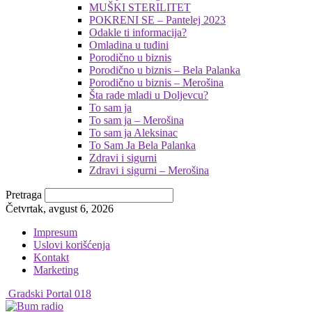
MUŠKI STERILITET
POKRENI SE – Pantelej 2023
Odakle ti informacija?
Omladina u tuđini
Porodično u biznis
Porodično u biznis – Bela Palanka
Porodično u biznis – Merošina
Šta rade mladi u Doljevcu?
To sam ja
To sam ja – Merošina
To sam ja Aleksinac
To Sam Ja Bela Palanka
Zdravi i sigurni
Zdravi i sigurni – Merošina
Pretraga
Četvrtak, avgust 6, 2026
Impresum
Uslovi korišćenja
Kontakt
Marketing
Gradski Portal 018