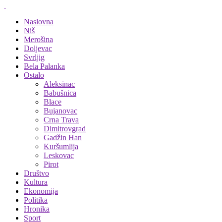
Naslovna
Niš
Merošina
Doljevac
Svrljig
Bela Palanka
Ostalo
Aleksinac
Babušnica
Blace
Bujanovac
Crna Trava
Dimitrovgrad
Gadžin Han
Kuršumlija
Leskovac
Pirot
Društvo
Kultura
Ekonomija
Politika
Hronika
Sport