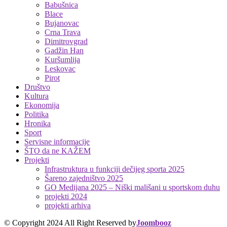
Babušnica
Blace
Bujanovac
Crna Trava
Dimitrovgrad
Gadžin Han
Kuršumlija
Leskovac
Pirot
Društvo
Kultura
Ekonomija
Politika
Hronika
Sport
Servisne informacije
ŠTO da ne KAŽEM
Projekti
Infrastruktura u funkciji dečijeg sporta 2025
Šareno zajedništvo 2025
GO Medijana 2025 – Niški mališani u sportskom duhu
projekti 2024
projekti arhiva
© Copyright 2024 All Right Reserved by
Joombooz