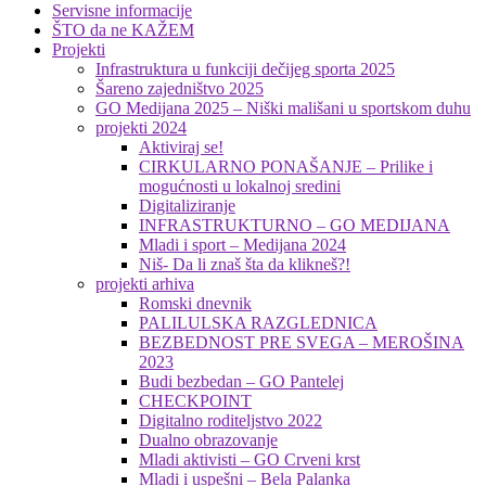
Servisne informacije
ŠTO da ne KAŽEM
Projekti
Infrastruktura u funkciji dečijeg sporta 2025
Šareno zajedništvo 2025
GO Medijana 2025 – Niški mališani u sportskom duhu
projekti 2024
Aktiviraj se!
CIRKULARNO PONAŠANJE – Prilike i
mogućnosti u lokalnoj sredini
Digitaliziranje
INFRASTRUKTURNO – GO MEDIJANA
Mladi i sport – Medijana 2024
Niš- Da li znaš šta da klikneš?!
projekti arhiva
Romski dnevnik
PALILULSKA RAZGLEDNICA
BEZBEDNOST PRE SVEGA – MEROŠINA
2023
Budi bezbedan – GO Pantelej
CHECKPOINT
Digitalno roditeljstvo 2022
Dualno obrazovanje
Mladi aktivisti – GO Crveni krst
Mladi i uspešni – Bela Palanka