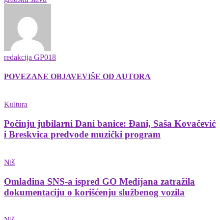
redakcija GP018
POVEZANE OBJAVE
VIŠE OD AUTORA
Kultura
Počinju jubilarni Dani banice: Đani, Saša Kovačević
i Breskvica predvode muzički program
Niš
Omladina SNS-a ispred GO Medijana zatražila
dokumentaciju o korišćenju službenog vozila
Niš