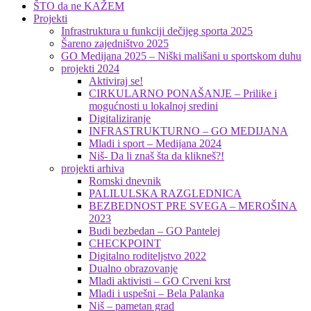
ŠTO da ne KAŽEM
Projekti
Infrastruktura u funkciji dečijeg sporta 2025
Šareno zajedništvo 2025
GO Medijana 2025 – Niški mališani u sportskom duhu
projekti 2024
Aktiviraj se!
CIRKULARNO PONAŠANJE – Prilike i
mogućnosti u lokalnoj sredini
Digitaliziranje
INFRASTRUKTURNO – GO MEDIJANA
Mladi i sport – Medijana 2024
Niš- Da li znaš šta da klikneš?!
projekti arhiva
Romski dnevnik
PALILULSKA RAZGLEDNICA
BEZBEDNOST PRE SVEGA – MEROŠINA
2023
Budi bezbedan – GO Pantelej
CHECKPOINT
Digitalno roditeljstvo 2022
Dualno obrazovanje
Mladi aktivisti – GO Crveni krst
Mladi i uspešni – Bela Palanka
Niš – pametan grad