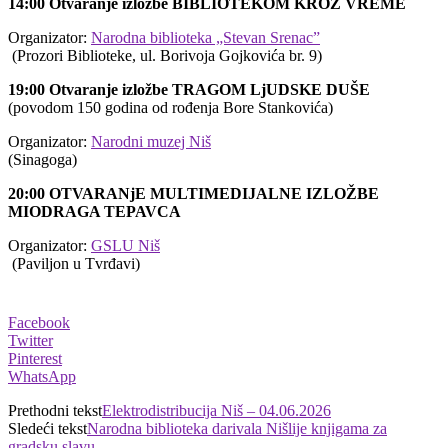
14:00 Otvaranje izložbe BIBLIOTEKOM KROZ VREME
Organizator:
Narodna biblioteka „Stevan Srenac”
​ (Prozori Biblioteke, ul. Borivoja Gojkovića br. 9)
19:00 Otvaranje izložbe TRAGOM LjUDSKE DUŠE
(povodom 150 godina od rođenja Bore Stankovića)
Organizator:
Narodni muzej Niš
​(Sinagoga)
20:00 OTVARANjE MULTIMEDIJALNE IZLOŽBE
MIODRAGA TEPAVCA
Organizator:
GSLU Niš
​ (Paviljon u Tvrđavi)
Facebook
Twitter
Pinterest
WhatsApp
Prethodni tekst
Elektrodistribucija Niš – 04.06.2026
Sledeći tekst
Narodna biblioteka darivala Nišlije knjigama za
gradsku slavu