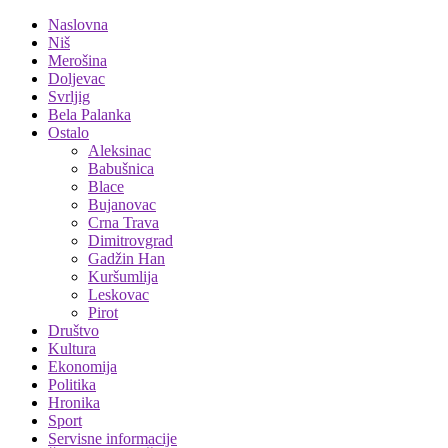
Naslovna
Niš
Merošina
Doljevac
Svrljig
Bela Palanka
Ostalo
Aleksinac
Babušnica
Blace
Bujanovac
Crna Trava
Dimitrovgrad
Gadžin Han
Kuršumlija
Leskovac
Pirot
Društvo
Kultura
Ekonomija
Politika
Hronika
Sport
Servisne informacije