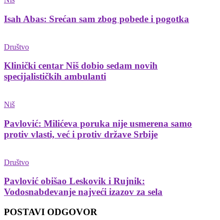
Isah Abas: Srećan sam zbog pobede i pogotka
Društvo
Klinički centar Niš dobio sedam novih
specijalističkih ambulanti
Niš
Pavlović: Milićeva poruka nije usmerena samo
protiv vlasti, već i protiv države Srbije
Društvo
Pavlović obišao Leskovik i Rujnik:
Vodosnabdevanje najveći izazov za sela
POSTAVI ODGOVOR