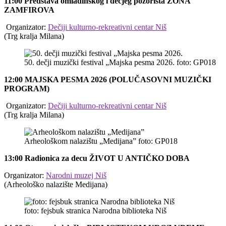
11:00 Predstava omladinskog i dečjeg pozorišta ZONA
ZAMFIROVA
​ Organizator:
Dečiji kulturno-rekreativni centar Niš
(Trg kralja Milana)
50. dečji muzički festival „Majska pesma 2026. foto: GP018
12:00 MAJSKA PESMA 2026 (POLUČASOVNI MUZIČKI
PROGRAM)
​ Organizator:
Dečiji kulturno-rekreativni centar Niš
(Trg kralja Milana)
Arheološkom nalazištu „Medijana” foto: GP018
13:00 Radionica za decu ŽIVOT U ANTIČKO DOBA
Organizator:
Narodni muzej Niš
​(Arheološko nalazište Medijana)
foto: fejsbuk stranica Narodna biblioteka Niš