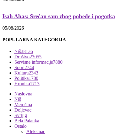
Isah Abas: Srećan sam zbog pobede i pogotka
05/08/2026
POPULARNA KATEGORIJA
Niš
38136
Društvo
23055
Servisne informacije
7880
Sport
2744
Kultura
2343
Politika
1780
Hronika
1713
Naslovna
Niš
Merošina
Doljevac
Svrljig
Bela Palanka
Ostalo
Aleksinac