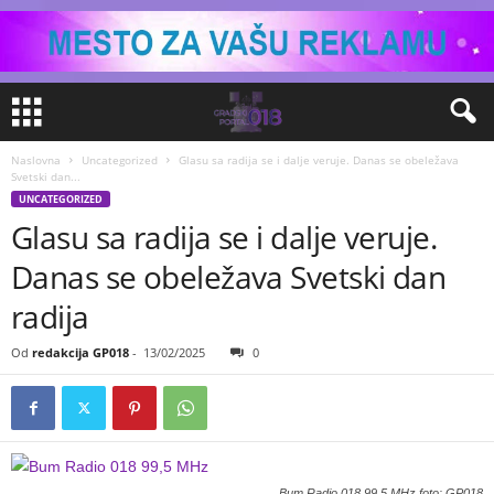
Naslovna
Uncategorized
Glasu sa radija se i dalje veruje. Danas se obeležava
Svetski dan...
UNCATEGORIZED
Glasu sa radija se i dalje veruje.
Danas se obeležava Svetski dan
radija
Od
redakcija GP018
-
13/02/2025
0
Bum Radio 018 99,5 MHz foto: GP018