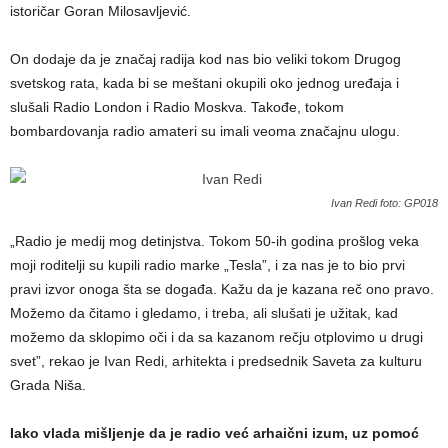
istoričar Goran Milosavljević.
On dodaje da je značaj radija kod nas bio veliki tokom Drugog
svetskog rata, kada bi se meštani okupili oko jednog uređaja i
slušali Radio London i Radio Moskva. Takođe, tokom
bombardovanja radio amateri su imali veoma značajnu ulogu.
Ivan Redi foto: GP018
„Radio je medij mog detinjstva. Tokom 50-ih godina prošlog veka
moji roditelji su kupili radio marke „Tesla”, i za nas je to bio prvi
pravi izvor onoga šta se događa. Kažu da je kazana reč ono pravo.
Možemo da čitamo i gledamo, i treba, ali slušati je užitak, kad
možemo da sklopimo oči i da sa kazanom rečju otplovimo u drugi
svet”, rekao je Ivan Redi, arhitekta i predsednik Saveta za kulturu
Grada Niša.
Iako vlada mišljenje da je radio već arhaični izum, uz pomoć