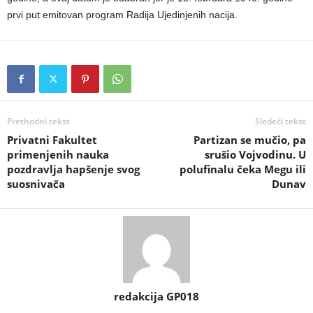
prvi put emitovan program Radija Ujedinjenih nacija.
Prethodni tekst
Sledeći tekst
Privatni Fakultet
Partizan se mučio, pa
primenjenih nauka
srušio Vojvodinu. U
pozdravlja hapšenje svog
polufinalu čeka Megu ili
suosnivača
Dunav
redakcija GP018