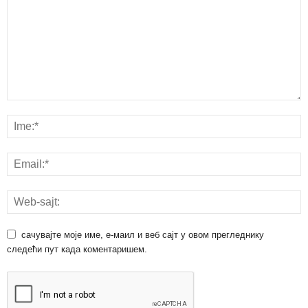
сачувајте моје име, е-маил и веб сајт у овом прегледнику
следећи пут када коментаришем.