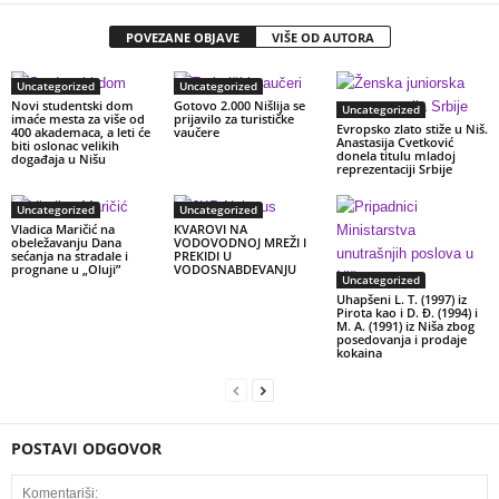
POVEZANE OBJAVE
VIŠE OD AUTORA
Uncategorized
Uncategorized
Novi studentski dom
Gotovo 2.000 Nišlija se
Uncategorized
imaće mesta za više od
prijavilo za turističke
Evropsko zlato stiže u Niš.
400 akademaca, a leti će
vaučere
Anastasija Cvetković
biti oslonac velikih
donela titulu mladoj
događaja u Nišu
reprezentaciji Srbije
Uncategorized
Uncategorized
Vladica Maričić na
КVAROVI NA
obeležavanju Dana
VODOVODNOJ MREŽI I
sećanja na stradale i
PREКIDI U
prognane u „Oluji”
VODOSNABDEVANJU
Uncategorized
Uhapšeni L. T. (1997) iz
Pirota kao i D. Đ. (1994) i
M. A. (1991) iz Niša zbog
posedovanja i prodaje
kokaina
POSTAVI ODGOVOR