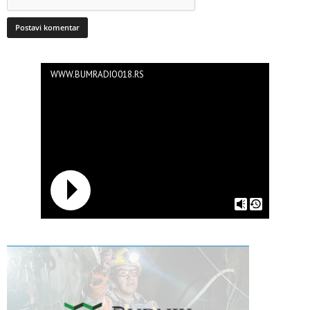
WWW.BUMRADIO018.RS