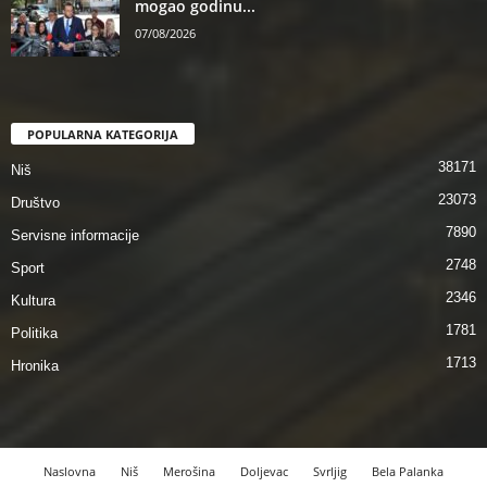
mogao godinu...
07/08/2026
POPULARNA KATEGORIJA
38171
Niš
23073
Društvo
7890
Servisne informacije
2748
Sport
2346
Kultura
1781
Politika
1713
Hronika
Naslovna
Niš
Merošina
Doljevac
Svrljig
Bela Palanka