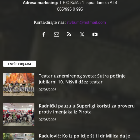
Adresa marketing:
T.P.C Kalča 1. sprat lamela AI-4
065/995 0 995
Kontaktirajte nas:
rtvbum@hotmail.com
I VIŠE OBJAVA
Teatar uznemirenog sveta: Sutra počinje
jubilarni 10. Nišvil džez teatar
07/08/2026
Radnički pauzu u Superligi koristi za proveru
protiv imenjaka iz Pirota
07/08/2026
Radulović: Ko iz policije štiti dr Milića da je