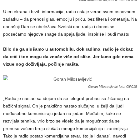
U eri ekrana i brzih informacija, radio ostaje veran svom osnovnom
zadatku – da prenosi glas, emociju i priču, bez filtera i ometanja. Na
današnji Dan se obeležava Svetski dan radija i danas se
podsećamo njegove snage da spaja ljude, inspiriše i budi maštu.
Bilo da ga slušamo u automobilu, dok radimo, radio je dokaz
da reči i ton mogu da znače više od slike. Jer tamo gde nema
vizuelnog doživljaja, počinje mašta.
Goran Milosavljević foto: GP018
„Radio je nastao sa idejom da se telegraf prebaci sa žičanog na
bežični signal. On je praktično nastao slučajno, u želji da ljudi
međusobno komuniciraju jedan na jedan. Međutim, kako se
razvijala tehnika, vrlo brzo se videlo da je mogućnost da se
prenese većem broju slušala mnogo komercijalnija i zanimljivija.
Tako je radio postao komercijalna stvar, što je i danas”, navodi