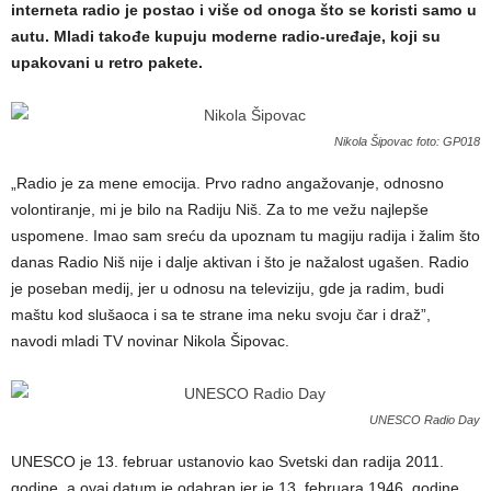
interneta radio je postao i više od onoga što se koristi samo u
autu. Mladi takođe kupuju moderne radio-uređaje, koji su
upakovani u retro pakete.
Nikola Šipovac foto: GP018
„Radio je za mene emocija. Prvo radno angažovanje, odnosno
volontiranje, mi je bilo na Radiju Niš. Za to me vežu najlepše
uspomene. Imao sam sreću da upoznam tu magiju radija i žalim što
danas Radio Niš nije i dalje aktivan i što je nažalost ugašen. Radio
je poseban medij, jer u odnosu na televiziju, gde ja radim, budi
maštu kod slušaoca i sa te strane ima neku svoju čar i draž”,
navodi mladi TV novinar Nikola Šipovac.
UNESCO Radio Day
UNESCO je 13. februar ustanovio kao Svetski dan radija 2011.
godine, a ovaj datum je odabran jer je 13. februara 1946. godine