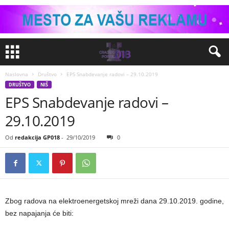
Naslovna
Društvo
EPS Snabdevanje radovi – 29.10.2019
DRUŠTVO
NIŠ
EPS Snabdevanje radovi –
29.10.2019
Od
redakcija GP018
-
29/10/2019
0
Zbog radova na elektroenergetskoj mreži dana 29.10.2019. godine,
bez napajanja će biti: