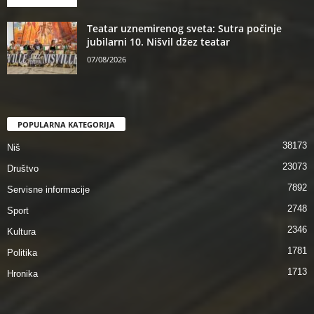
Teatar uznemirenog sveta: Sutra počinje
jubilarni 10. Nišvil džez teatar
07/08/2026
POPULARNA KATEGORIJA
38173
Niš
23073
Društvo
7892
Servisne informacije
2748
Sport
2346
Kultura
1781
Politika
1713
Hronika