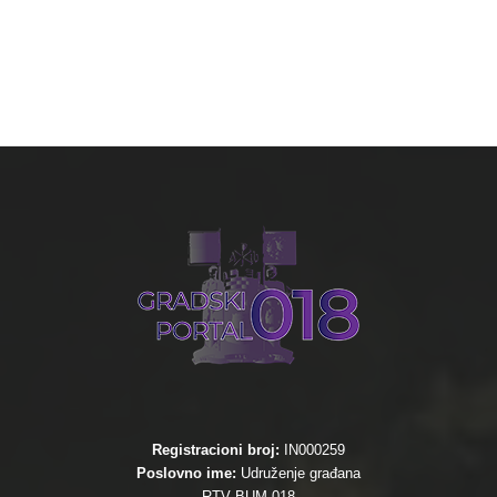
Registracioni broj:
IN000259
Poslovno ime:
Udruženje građana
RTV BUM 018