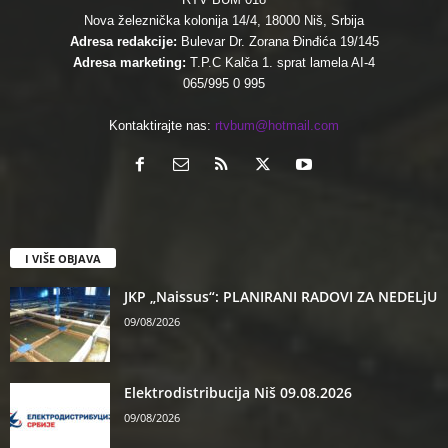
Nova železnička kolonija 14/4, 18000 Niš, Srbija
Adresa redakcije:
Bulevar Dr. Zorana Đinđića 19/145
Adresa marketing:
T.P.C Kalča 1. sprat lamela AI-4
065/995 0 995
Kontaktirajte nas:
rtvbum@hotmail.com
I VIŠE OBJAVA
JKP „Naissus“: PLANIRANI RADOVI ZA NEDELjU
09/08/2026
Elektrodistribucija Niš 09.08.2026
09/08/2026