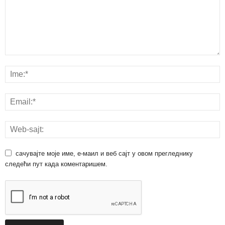
сачувајте моје име, е-маил и веб сајт у овом прегледнику
следећи пут када коментаришем.