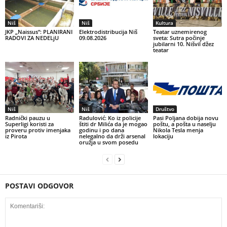
Niš
Niš
Kultura
JKP „Naissus“: PLANIRANI
Elektrodistribucija Niš
Teatar uznemirenog
RADOVI ZA NEDELjU
09.08.2026
sveta: Sutra počinje
jubilarni 10. Nišvil džez
teatar
Niš
Niš
Društvo
Radnički pauzu u
Radulović: Ko iz policije
Pasi Poljana dobija novu
Superligi koristi za
štiti dr Milića da je mogao
poštu, a pošta u naselju
proveru protiv imenjaka
godinu i po dana
Nikola Tesla menja
iz Pirota
nelegalno da drži arsenal
lokaciju
oružja u svom posedu
POSTAVI ODGOVOR