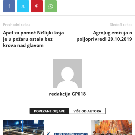
Prethodni tekst
Sledeći tekst
Apel za pomoć Nišlijki koja
AgroJug emisija o
je u požaru ostala bez
poljoprivredi 29.10.2019
krova nad glavom
redakcija GP018
POVEZANE OBJAVE
VIŠE OD AUTORA