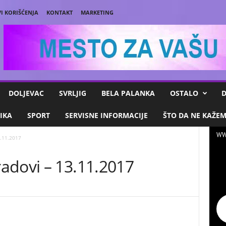
I KORIŠĆENJA
KONTAKT
MARKETING
DOLJEVAC
SVRLJIG
BELA PALANKA
OSTALO
D
IKA
SPORT
SERVISNE INFORMACIJE
ŠTO DA NE KAŽE
WW
3.11.2017
adovi – 13.11.2017