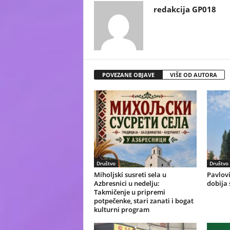
redakcija GP018
POVEZANE OBJAVE
VIŠE OD AUTORA
Društvo
Društvo
Miholjski susreti sela u
Pavlovi
Azbresnici u nedelju:
dobija 
Takmičenje u pripremi
potpečenke, stari zanati i bogat
kulturni program