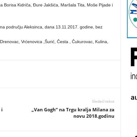
a Borisa Kidriča, Đure Jakšića, Maršala Tita, Moše Pijade i
na području Aleksinca, dana 13.11.2017. godine, bez
Drenovac, Vrćenovica ,Šurić, Česta , Čukurovac, Kulina,
Sledeći tekst
 i
„Van Gogh“ na Trgu kralja Milana za
novu 2018.godinu