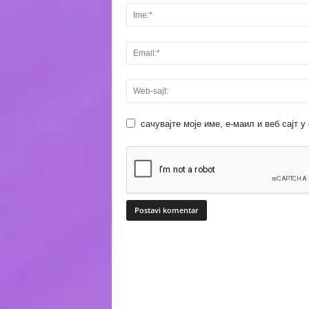
сачувајте моје име, е-маил и веб сајт