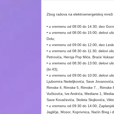
Zbog radova na elektroenergetskoj mreži 
• u vremenu od 08:00 do 14:30; deo Gor
• u vremenu od 08:00 do 15:00; delovi uli
Dolu;
• u vremenu od 09:00 do 12:00; deo Lesk
• u vremenu od 08:30 do 11:30; delovi ul
Petrovića, Heroja Pop Miće, Braće Vuksa
• u vremenu od 08:30 do 13:00; delovi uli
(br.43);
• u vremenu od 09:00 do 10:00; delovi ul
Ljubomira Nedeljkovića, Save Jovanovića,
Rimske 4, Rimske 5, Rimske 7, , Rimske 8,
Vučkovića, Ive Andrića, Mediane 1, Media
Save Kovačevića, Stoleta Stojkovića, Vikt
• u vremenu od 09:30 do 14:00; Zaplanjski
Jagličje, Mosor, Koprivnica, Naćin Breg i