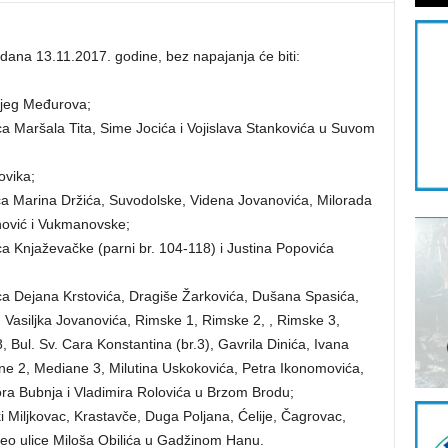
dana 13.11.2017. godine, bez napajanja će biti:
njeg Međurova;
ca Maršala Tita, Sime Jocića i Vojislava Stankovića u Suvom
ovika;
ica Marina Držića, Suvodolske, Videna Jovanovića, Milorada
nović i Vukmanovske;
ca Knjaževačke (parni br. 104-118) i Justina Popovića
ica Dejana Krstovića, Dragiše Žarkovića, Dušana Spasića,
 Vasiljka Jovanovića, Rimske 1, Rimske 2, , Rimske 3,
 Bul. Sv. Cara Konstantina (br.3), Gavrila Dinića, Ivana
ne 2, Mediane 3, Milutina Uskokovića, Petra Ikonomovića,
ora Bubnja i Vladimira Rolovića u Brzom Brodu;
 Miljkovac, Krastavče, Duga Poljana, Ćelije, Čagrovac,
 deo ulice Miloša Obilića u Gadžinom Hanu.