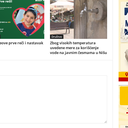
Društvo
ove prve reči i nastavak
Zbog visokih temperatura
uvedene mere za korišćenje
vode na javnim česmama u Nišu