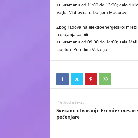
• u vremenu od 11:00 do 13:00; delovi ulic
Veljka Vlahovića u Donjem Međurovu.
Zbog radova na elektroenergetskoj mreži 
napajanja će biti:
• u vremenu od 09:00 do 14:00; sela Mali 
Ljupten, Porodin i Vukanja .
Prethodni tekst
Svečano otvaranje Premier mesare
pečenjare