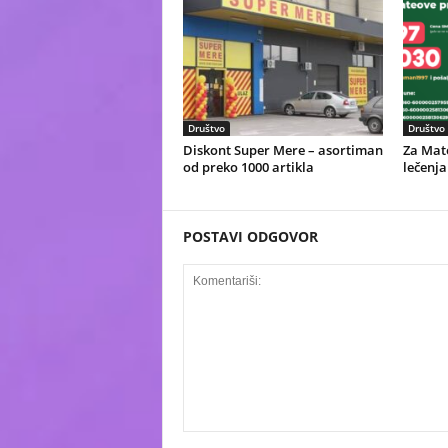
Društvo
Društvo
Diskont Super Mere – asortiman
Za Mate
od preko 1000 artikla
lečenja
POSTAVI ODGOVOR