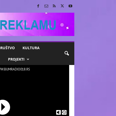
RUŠTVO
KULTURA
M
PROJEKTI
W.BUMRADIO018.RS