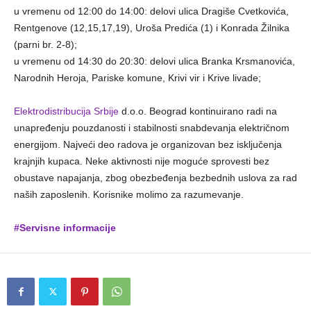
u vremenu od 12:00 do 14:00: delovi ulica Dragiše Cvetkovića,
Rentgenove (12,15,17,19), Uroša Predića (1) i Konrada Žilnika
(parni br. 2-8);
u vremenu od 14:30 do 20:30: delovi ulica Branka Krsmanovića,
Narodnih Heroja, Pariske komune, Krivi vir i Krive livade;
Elektrodistribucija Srbije
d.o.o. Beograd kontinuirano radi na
unapređenju pouzdanosti i stabilnosti snabdevanja električnom
energijom. Najveći deo radova je organizovan bez isključenja
krajnjih kupaca. Neke aktivnosti nije moguće sprovesti bez
obustave napajanja, zbog obezbeđenja bezbednih uslova za rad
naših zaposlenih. Korisnike molimo za razumevanje.
#Servisne informacije