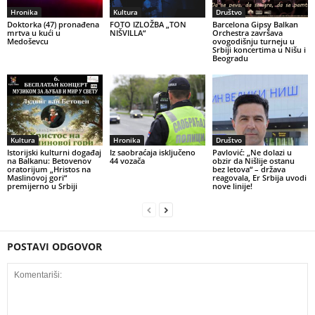
Hronika
Kultura
Društvo
Doktorka (47) pronađena
FOTO IZLOŽBA „TON
Barcelona Gipsy Balkan
mrtva u kući u
NIŠVILLA“
Orchestra završava
Medoševcu
ovogodišnju turneju u
Srbiji koncertima u Nišu i
Beogradu
Kultura
Hronika
Društvo
Istorijski kulturni događaj
Iz saobraćaja isključeno
Pavlović: „Ne dolazi u
na Balkanu: Betovenov
44 vozača
obzir da Nišlije ostanu
oratorijum „Hristos na
bez letova“ – država
Maslinovoj gori“
reagovala, Er Srbija uvodi
premijerno u Srbiji
nove linije!
POSTAVI ODGOVOR