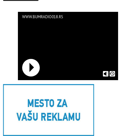
WWW.BUMRADIO018.RS