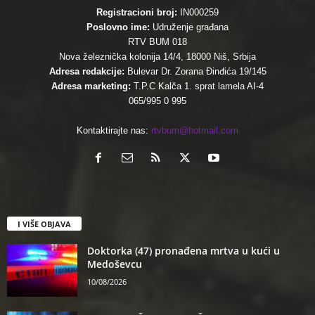
Registracioni broj:
IN000259
Poslovno ime:
Udruženje građana
RTV BUM 018
Nova železnička kolonija 14/4, 18000 Niš, Srbija
Adresa redakcije:
Bulevar Dr. Zorana Đinđića 19/145
Adresa marketing:
T.P.C Kalča 1. sprat lamela AI-4
065/995 0 995
Kontaktirajte nas:
rtvbum@hotmail.com
I VIŠE OBJAVA
Doktorka (47) pronađena mrtva u kući u
Medoševcu
10/08/2026