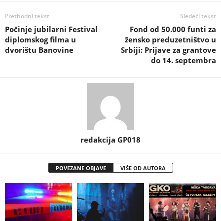
Prethodni tekst
Sledeći tekst
Počinje jubilarni Festival
Fond od 50.000 funti za
diplomskog filma u
žensko preduzetništvo u
dvorištu Banovine
Srbiji: Prijave za grantove
do 14. septembra
redakcija GP018
POVEZANE OBJAVE
VIŠE OD AUTORA