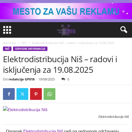
Naslovna
Niš
Elektrodistribucija Niš – radovi i isključenja za 19.08.2025
NIŠ
SERVISNE INFORMACIJE
Elektrodistribucija Niš – radovi i
isključenja za 19.08.2025
Od
redakcija GP018
-
19/08/2025
0
Elektrodistribucija Niš
Ogranak
Elektrodistribucija Niš
radi na redovnom održavanju