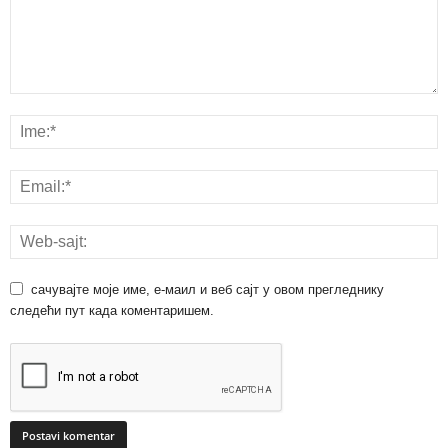
сачувајте моје име, е-маил и веб сајт у овом прегледнику
следећи пут када коментаришем.