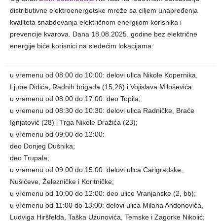
distributivne elektroenergetske mreže sa ciljem unapređenja
kvaliteta snabdevanja električnom energijom korisnika i
prevencije kvarova. Dana 18.08.2025. godine bez električne
energije biće korisnici na sledećim lokacijama:
u vremenu od 08:00 do 10:00: delovi ulica Nikole Kopernika,
Ljube Didića, Radnih brigada (15,26) i Vojislava Miloševića;
u vremenu od 08:00 do 17:00: deo Topila;
u vremenu od 08:30 do 10:30: delovi ulica Radničke, Braće
Ignjatović (28) i Trga Nikole Dražića (23);
u vremenu od 09:00 do 12:00:
deo Donjeg Dušnika;
deo Trupala;
u vremenu od 09:00 do 15:00: delovi ulica Carigradske,
Nušićeve, Železničke i Koritničke;
u vremenu od 10:00 do 12:00: deo ulice Vranjanske (2, bb);
u vremenu od 11:00 do 13:00: delovi ulica Milana Andonovića,
Ludviga Hiršfelda, Taška Uzunovića, Temske i Zagorke Nikolić;