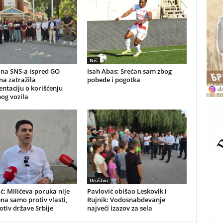
Niš
na SNS-a ispred GO
Isah Abas: Srećan sam zbog
a zatražila
pobede i pogotka
ntaciju o korišćenju
og vozila
Društvo
ć: Milićeva poruka nije
Pavlović obišao Leskovik i
a samo protiv vlasti,
Rujnik: Vodosnabdevanje
rotiv države Srbije
najveći izazov za sela