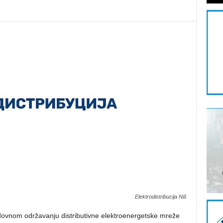
Elektrodistribucija Niš
dovnom održavanju distributivne elektroenergetske mreže