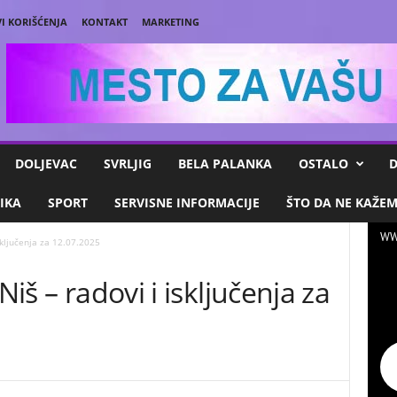
I KORIŠĆENJA
KONTAKT
MARKETING
DOLJEVAC
SVRLJIG
BELA PALANKA
OSTALO
D
IKA
SPORT
SERVISNE INFORMACIJE
ŠTO DA NE KAŽE
WW
isključenja za 12.07.2025
Niš – radovi i isključenja za