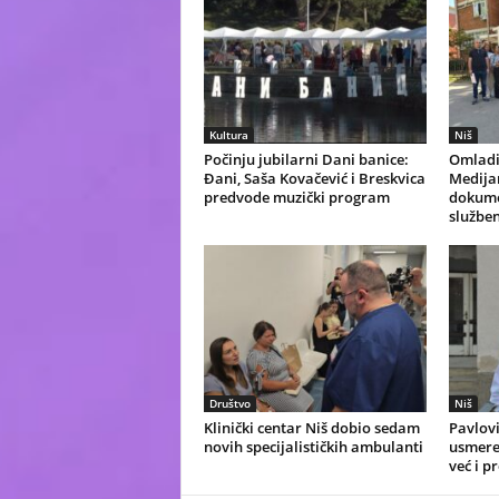
Kultura
Niš
Počinju jubilarni Dani banice:
Omladi
Đani, Saša Kovačević i Breskvica
Medijan
predvode muzički program
dokume
služben
Društvo
Niš
Klinički centar Niš dobio sedam
Pavlovi
novih specijalističkih ambulanti
usmeren
već i p