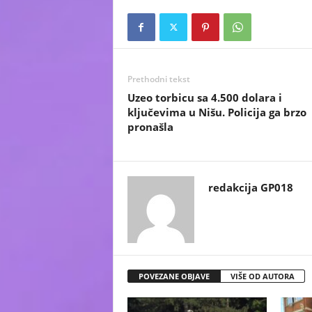
Prethodni tekst
Uzeo torbicu sa 4.500 dolara i
ključevima u Nišu. Policija ga brzo
pronašla
redakcija GP018
POVEZANE OBJAVE
VIŠE OD AUTORA