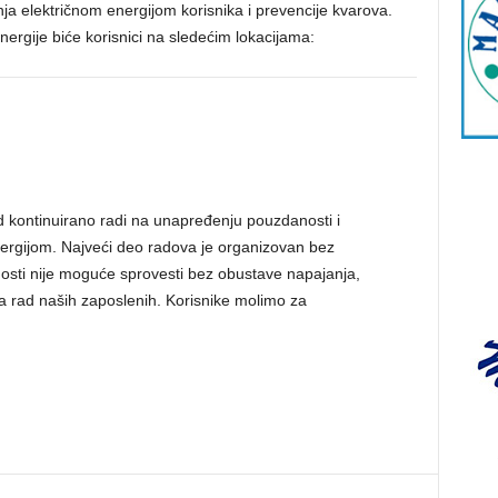
ja električnom energijom korisnika i prevencije kvarova.
ergije biće korisnici na sledećim lokacijama:
 kontinuirano radi na unapređenju pouzdanosti i
nergijom. Najveći deo radova je organizovan bez
vnosti nije moguće sprovesti bez obustave napajanja,
 rad naših zaposlenih. Korisnike molimo za