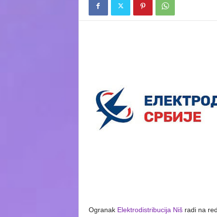
Ogranak
Elektrodistribucija Niš
radi na re