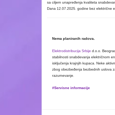
sa ciljem unapređenja kvaliteta snabdevan
Dana 12.07.2025. godine bez električne en
Nema planiranih radova.
Elektrodistribucija Srbije
d.o.o. Beograd
stabilnosti snabdevanja električnom e
isključenja krajnjih kupaca. Neke akti
zbog obezbeđenja bezbednih uslova za
razumevanje.
#Servisne informacije