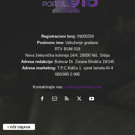
Registracioni broj:
IN000259
Poslovno ime:
Udruženje građana
RTV BUM 018
Nova železnička kolonija 14/4, 18000 Niš, Srbija
Adresa redakcije:
Bulevar Dr. Zorana Đinđića 19/145
Adresa marketing:
T.P.C Kalča 1. sprat lamela AI-4
065/995 0 995
Kontaktirajte nas:
rtvbum@hotmail.com
I VIŠE OBJAVA