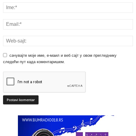
сачувајте моје име, е-маил и веб сајт у овом прегледнику
следећи пут када коментаришем.
WWW.BUMRADIO018.RS