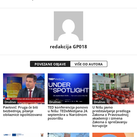
redakcija GP018
POVEZANE OBJAVE
VIŠE OD AUTORA
Društvo
Društvo
Društvo
Pavlović: Pruga će biti
TED konferencija ponovo
U Nišu javno
bezbednija, pitanje
u Nišu: TEDxMedijana 24.
predstavljanje predloga
obilaznice ispolitizovano
septembra u Narodnom
Zakona o Pravosudnoj
pozorištu
akademiji i izmena
Zakona o sprečavanju
korupcije