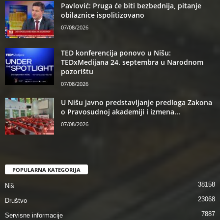
Pavlović: Pruga će biti bezbednija, pitanje
obilaznice ispolitizovano
07/08/2026
TED konferencija ponovo u Nišu:
TEDxMedijana 24. septembra u Narodnom
pozorištu
07/08/2026
U Nišu javno predstavljanje predloga Zakona
o Pravosudnoj akademiji i izmena...
07/08/2026
POPULARNA KATEGORIJA
38158
Niš
23068
Društvo
7887
Servisne informacije