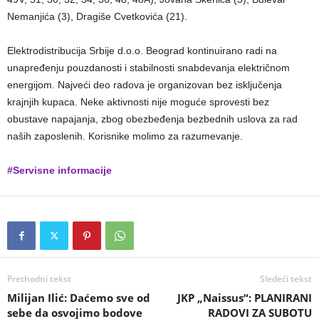
Nemanjića (3), Dragiše Cvetkovića (21).
Elektrodistribucija Srbije d.o.o. Beograd kontinuirano radi na
unapređenju pouzdanosti i stabilnosti snabdevanja električnom
energijom. Najveći deo radova je organizovan bez isključenja
krajnjih kupaca. Neke aktivnosti nije moguće sprovesti bez
obustave napajanja, zbog obezbeđenja bezbednih uslova za rad
naših zaposlenih. Korisnike molimo za razumevanje.
#Servisne informacije
Prethodni tekst
Sledeći tekst
Milijan Ilić: Daćemo sve od
JKP „Naissus“: PLANIRANI
sebe da osvojimo bodove
RADOVI ZA SUBOTU