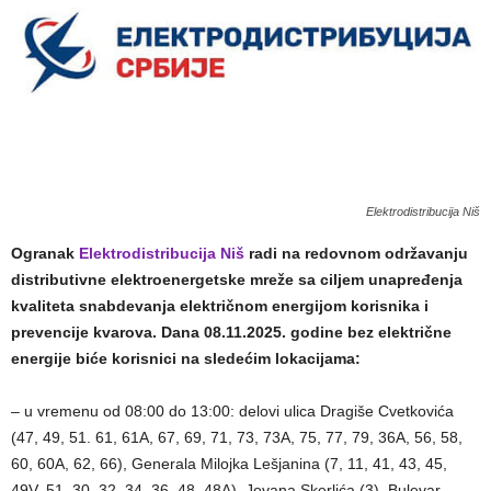
Elektrodistribucija Niš
Ogranak
Elektrodistribucija Niš
radi na redovnom održavanju
distributivne elektroenergetske mreže sa ciljem unapređenja
kvaliteta snabdevanja električnom energijom korisnika i
prevencije kvarova. Dana 08.11.2025. godine bez električne
energije biće korisnici na sledećim lokacijama:
– u vremenu od 08:00 do 13:00: delovi ulica Dragiše Cvetkovića
(47, 49, 51. 61, 61A, 67, 69, 71, 73, 73A, 75, 77, 79, 36A, 56, 58,
60, 60A, 62, 66), Generala Milojka Lešjanina (7, 11, 41, 43, 45,
49V, 51, 30, 32, 34, 36, 48, 48A), Jovana Skerlića (3), Bulevar