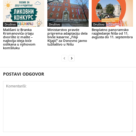
Društvo
Društvo
Društvo
Mališani iz Branka
Ministarstvo pravde
Besplatno panoramsko
Krsmanovića crtaju
priprema adaptaciju dela
razgledanje Niša od 11.
dvorište iz mašte –
bivše kasarne „Filip
avgusta do 11. septembra
najbolja ideja biće
Kljajić” za Osnovno javno
oslikana u njihovom
tužilaštvo u Nišu
komšiluku
POSTAVI ODGOVOR