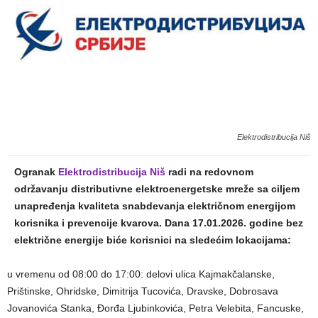
Elektrodistribucija Niš
Ogranak
Elektrodistribucija Niš
radi na redovnom
održavanju distributivne elektroenergetske mreže sa ciljem
unapređenja kvaliteta snabdevanja električnom energijom
korisnika i prevencije kvarova. Dana 17.01.2026. godine bez
električne energije biće korisnici na sledećim lokacijama:
u vremenu od 08:00 do 17:00: delovi ulica Kajmakčalanske,
Prištinske, Ohridske, Dimitrija Tucovića, Dravske, Dobrosava
Jovanovića Stanka, Đorđa Ljubinkovića, Petra Velebita, Fancuske,