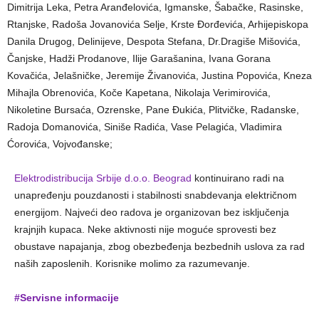
Dimitrija Leka, Petra Aranđelovića, Igmanske, Šabačke, Rasinske,
Rtanjske, Radoša Jovanovića Selje, Krste Đorđevića, Arhijepiskopa
Danila Drugog, Delinijeve, Despota Stefana, Dr.Dragiše Mišovića,
Čanjske, Hadži Prodanove, Ilije Garašanina, Ivana Gorana
Kovačića, Jelašničke, Jeremije Živanovića, Justina Popovića, Kneza
Mihajla Obrenovića, Koče Kapetana, Nikolaja Verimirovića,
Nikoletine Bursaća, Ozrenske, Pane Đukića, Plitvičke, Radanske,
Radoja Domanovića, Siniše Radića, Vase Pelagića, Vladimira
Ćorovića, Vojvođanske;
Elektrodistribucija Srbije d.o.o. Beograd
kontinuirano radi na
unapređenju pouzdanosti i stabilnosti snabdevanja električnom
energijom. Najveći deo radova je organizovan bez isključenja
krajnjih kupaca. Neke aktivnosti nije moguće sprovesti bez
obustave napajanja, zbog obezbeđenja bezbednih uslova za rad
naših zaposlenih. Korisnike molimo za razumevanje.
#Servisne informacije