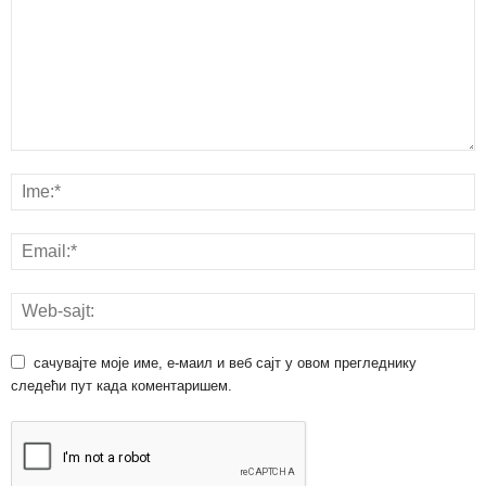
сачувајте моје име, е-маил и веб сајт у овом прегледнику
следећи пут када коментаришем.