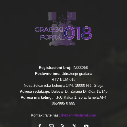
Registracioni broj:
IN000259
Poslovno ime:
Udruženje građana
RTV BUM 018
Nova železnička kolonija 14/4, 18000 Niš, Srbija
Adresa redakcije:
Bulevar Dr. Zorana Đinđića 19/145
Adresa marketing:
T.P.C Kalča 1. sprat lamela AI-4
065/995 0 995
Kontaktirajte nas:
rtvbum@hotmail.com