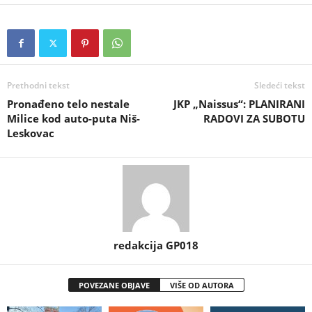
Prethodni tekst
Sledeći tekst
Pronađeno telo nestale
JKP „Naissus“: PLANIRANI
Milice kod auto-puta Niš-
RADOVI ZA SUBOTU
Leskovac
redakcija GP018
POVEZANE OBJAVE
VIŠE OD AUTORA