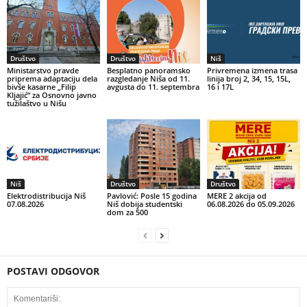
Društvo
Društvo
Niš
Ministarstvo pravde
Besplatno panoramsko
Privremena izmena trasa
priprema adaptaciju dela
razgledanje Niša od 11.
linija broj 2, 34, 15, 15L,
bivše kasarne „Filip
avgusta do 11. septembra
16 i 17L
Kljajić” za Osnovno javno
tužilaštvo u Nišu
Niš
Društvo
Društvo
Elektrodistribucija Niš
Pavlović: Posle 15 godina
MERE 2 akcija od
07.08.2026
Niš dobija studentski
06.08.2026 do 05.09.2026
dom za 500
POSTAVI ODGOVOR