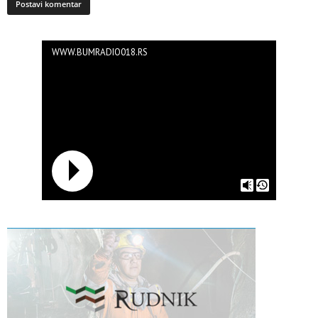
WWW.BUMRADIO018.RS