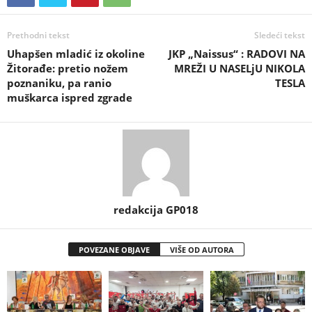
Prethodni tekst
Sledeći tekst
Uhapšen mladić iz okoline
JKP „Naissus“ : RADOVI NA
Žitorađe: pretio nožem
MREŽI U NASELjU NIKOLA
poznaniku, pa ranio
TESLA
muškarca ispred zgrade
redakcija GP018
POVEZANE OBJAVE
VIŠE OD AUTORA