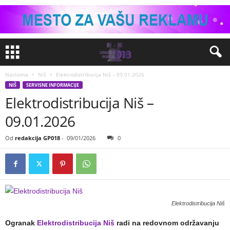
Naslovna
Niš
Elektrodistribucija Niš – 09.01.2026
NIŠ
SERVISNE INFORMACIJE
Elektrodistribucija Niš –
09.01.2026
Od
redakcija GP018
-
09/01/2026
0
Elektrodistribucija Niš
Ogranak
Elektrodistribucija Niš
radi na redovnom održavanju