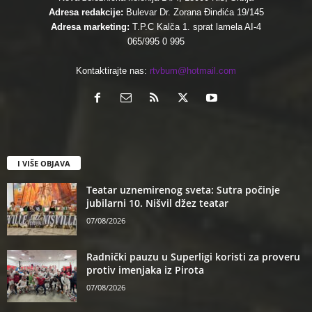
Adresa redakcije:
Bulevar Dr. Zorana Đinđića 19/145
Adresa marketing:
T.P.C Kalča 1. sprat lamela AI-4
065/995 0 995
Kontaktirajte nas:
rtvbum@hotmail.com
I VIŠE OBJAVA
Teatar uznemirenog sveta: Sutra počinje
jubilarni 10. Nišvil džez teatar
07/08/2026
Radnički pauzu u Superligi koristi za proveru
protiv imenjaka iz Pirota
07/08/2026