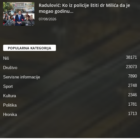
Radulović: Ko iz policije štiti dr Milića da je
mogao godinu...
07/08/2026
POPULARNA KATEGORIJA
38171
Niš
23073
Društvo
7890
Servisne informacije
2748
Sport
2346
Kultura
1781
Politika
1713
Hronika