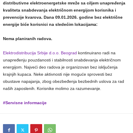
distributivne elektroenergetske mreže sa ciljem unapređenja
kvaliteta snabdevanja električnom energijom korisnika i
prevencije kvarova. Dana 09.01.2026. godine bez električne
energije biće korisnici na sledećim lokacijama:
Nema planiranih radova.
Elektrodistribucija Srbije d.o.o. Beograd
kontinuirano radi na
unapređenju pouzdanosti i stabilnosti snabdevanja električnom
energijom. Najveći deo radova je organizovan bez isključenja
krajnjih kupaca. Neke aktivnosti nije moguće sprovesti bez
obustave napajanja, zbog obezbeđenja bezbednih uslova za rad
naših zaposlenih. Korisnike molimo za razumevanje.
#Servisne informacije