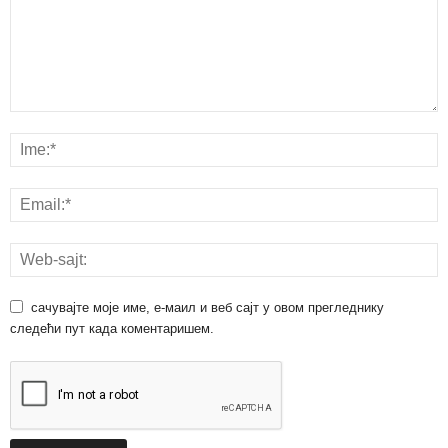
сачувајте моје име, е-маил и веб сајт у овом прегледнику
следећи пут када коментаришем.