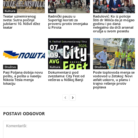
Kultura
Niš
Niš
Teatar uznemirenog
Radnički pauzu u
Radulović: Ko iz policije
sveta: Sutra počinje
Superligi koristi za
štiti dr Milića da je mogao
jubilarni 10. Nišvil džez
proveru protiv imenjaka
godinu i po dana
teatar
iz Pirota
nelegalno da drži arsenal
oružja u svom posedu
Društvo
Kultura
Društvo
Pasi Poljana dobija novu
Dokumentarci pod
Posle toplovoda menja se
poštu, a pošta u naselju
zvezdama: City Fest od
vodovod u Zetskoj: Novi
Nikola Tesla menja
večeras u Niškoj Banji
asfalt uskoro, u planu i
lokaciju
trajno rešenje protiv
poplava
POSTAVI ODGOVOR