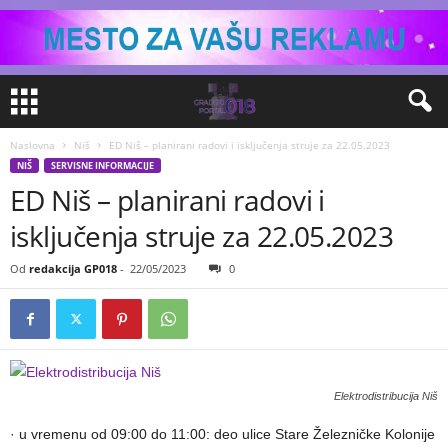
Naslovna
Niš
ED Niš – planirani radovi i isključenja struje za 22.05.2023
NIŠ
SERVISNE INFORMACIJE
ED Niš – planirani radovi i
isključenja struje za 22.05.2023
Od
redakcija GP018
-
22/05/2023
0
Elektrodistribucija Niš
· u vremenu od 09:00 do 11:00: deo ulice Stare Železničke Kolonije