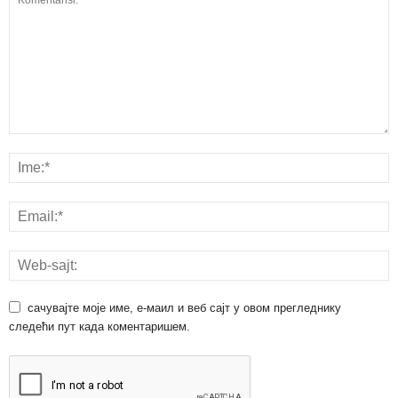
сачувајте моје име, е-маил и веб сајт у овом прегледнику
следећи пут када коментаришем.