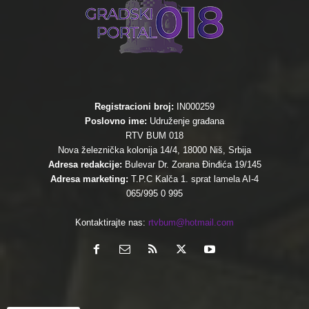
Registracioni broj:
IN000259
Poslovno ime:
Udruženje građana
RTV BUM 018
Nova železnička kolonija 14/4, 18000 Niš, Srbija
Adresa redakcije:
Bulevar Dr. Zorana Đinđića 19/145
Adresa marketing:
T.P.C Kalča 1. sprat lamela AI-4
065/995 0 995
Kontaktirajte nas:
rtvbum@hotmail.com