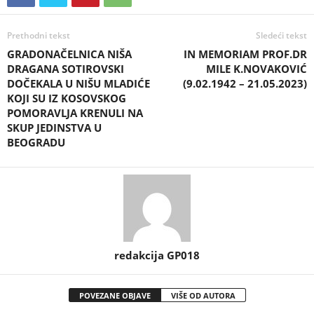
Prethodni tekst
Sledeći tekst
GRADONAČELNICA NIŠA
IN MEMORIAM PROF.DR
DRAGANA SOTIROVSKI
MILE K.NOVAKOVIĆ
DOČEKALA U NIŠU MLADIĆE
(9.02.1942 – 21.05.2023)
KOJI SU IZ KOSOVSKOG
POMORAVLJA KRENULI NA
SKUP JEDINSTVA U
BEOGRADU
redakcija GP018
POVEZANE OBJAVE
VIŠE OD AUTORA