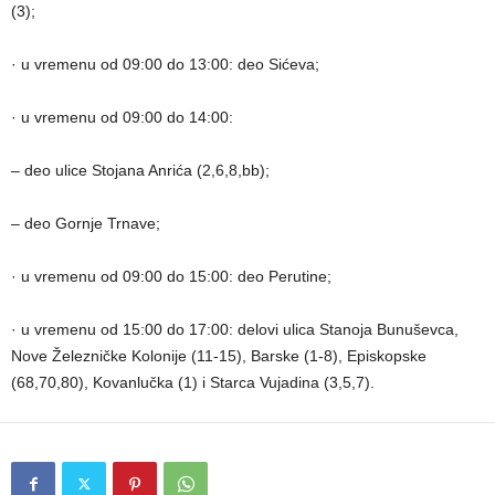
(3);
· u vremenu od 09:00 do 13:00: deo Sićeva;
· u vremenu od 09:00 do 14:00:
– deo ulice Stojana Anrića (2,6,8,bb);
– deo Gornje Trnave;
· u vremenu od 09:00 do 15:00: deo Perutine;
· u vremenu od 15:00 do 17:00: delovi ulica Stanoja Bunuševca,
Nove Železničke Kolonije (11-15), Barske (1-8), Episkopske
(68,70,80), Kovanlučka (1) i Starca Vujadina (3,5,7).