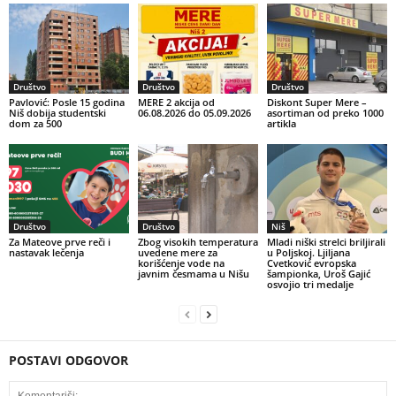
Društvo
Društvo
Društvo
Pavlović: Posle 15 godina
MERE 2 akcija od
Diskont Super Mere –
Niš dobija studentski
06.08.2026 do 05.09.2026
asortiman od preko 1000
dom za 500
artikla
Društvo
Društvo
Niš
Za Mateove prve reči i
Zbog visokih temperatura
Mladi niški strelci briljirali
nastavak lečenja
uvedene mere za
u Poljskoj. Ljiljana
korišćenje vode na
Cvetković evropska
javnim česmama u Nišu
šampionka, Uroš Gajić
osvojio tri medalje
POSTAVI ODGOVOR