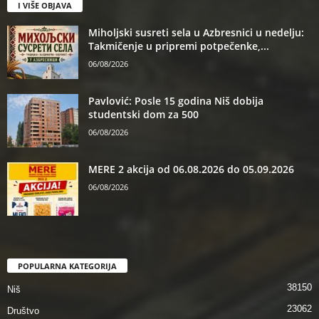
I VIŠE OBJAVA
Miholjski susreti sela u Azbresnici u nedelju:
Takmičenje u pripremi potpečenke,...
06/08/2026
Pavlović: Posle 15 godina Niš dobija
studentski dom za 500
06/08/2026
MERE 2 akcija od 06.08.2026 do 05.09.2026
06/08/2026
POPULARNA KATEGORIJA
38150
Niš
23062
Društvo